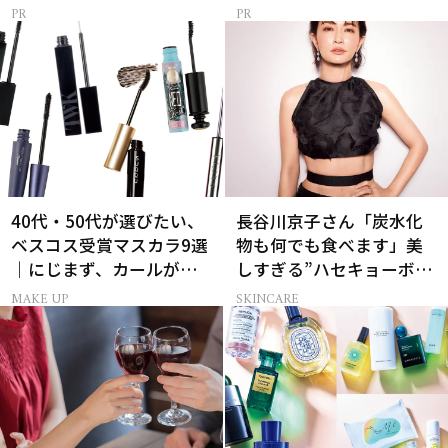
40代・50代が選びたい、
長谷川京子さん「炭水化
ベスコス受賞マスカラ9選
物も何でも食べます」美
｜にじまず、カールが続
しすぎる”ハセキョーボデ
く名品
ィ”を作る秘訣
MAKE UP
SKINCARE