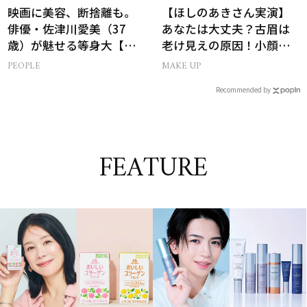
映画に美容、断捨離も。
【ほしのあきさん実演】
俳優・佐津川愛美（37
あなたは大丈夫？古眉は
歳）が魅せる等身大【美
老け見えの原因！小顔と
ST特別画像集】
目元パッチリを叶える美
PEOPLE
MAKE UP
眉術
Recommended by
FEATURE