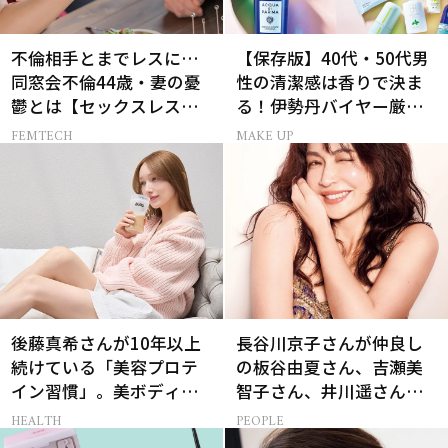
不倫相手とまでレスに…
【保存版】40代・50代男
同窓会不倫44歳・妻の憂
性の清潔感は香りで決ま
鬱とは【セックスレス
る！伊勢丹バイヤー厳選
AND THE CITY -女たちの
フレグランス15選
FEMTECH
MAKE UP
告白-】
後藤真希さんが10年以上
長谷川京子さんが仲良し
続けている「美容プロテ
の板谷由夏さん、吉瀬美
イン習慣」。美ボディを
智子さん、井川遥さんと
支える朝ルーティンと
集まる理由は…
HEALTH
PEOPLE
は？