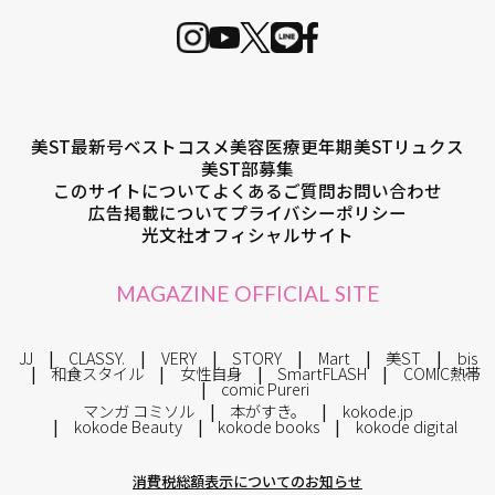
美ST最新号
ベストコスメ
美容医療
更年期
美STリュクス
美ST部募集
このサイトについて
よくあるご質問
お問い合わせ
広告掲載について
プライバシーポリシー
光文社オフィシャルサイト
MAGAZINE OFFICIAL SITE
JJ
CLASSY.
VERY
STORY
Mart
美ST
bis
和食スタイル
女性自身
SmartFLASH
COMIC熱帯
comic Pureri
マンガ コミソル
本がすき。
kokode.jp
kokode Beauty
kokode books
kokode digital
消費税総額表示についてのお知らせ