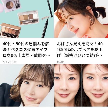
40代・50代の眉悩みを解
おばさん見えを防ぐ！40
決！ベスコス受賞アイブ
代50代のボブヘアを格上
ロウ9選｜太眉・薄眉タイ
げ【垢抜けひとつ結び】
プ別の描き方
のルール
MAKE UP
HAIR