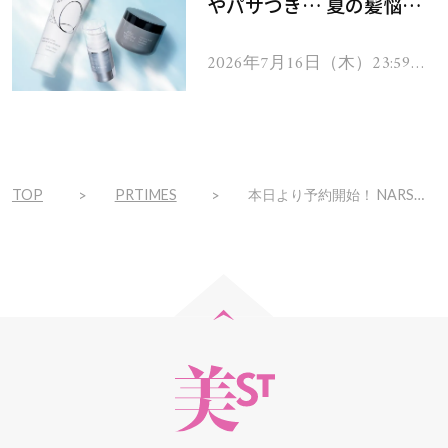
やパサつき… 夏の髪悩み
を解消するヘアケアアイテ
ムを13名様にプレゼン
2026年7月16日（木）23:59ま
で
ト！
TOP
PRTIMES
本日より予約開始！ NARS「ライトリフレクティング プリズマティックパウダー」