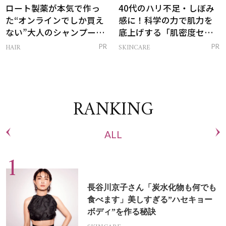
ロート製薬が本気で作っ
40代のハリ不足・しぼみ
た“オンラインでしか買え
感に！科学の力で肌力を
ない”大人のシャンプー＆
底上げする「肌密度セラ
トリートメントって？
ム」
HAIR
SKINCARE
PR
PR
RANKING
ALL
長谷川京子さん「炭水化物も何でも
食べます」美しすぎる”ハセキョー
ボディ”を作る秘訣