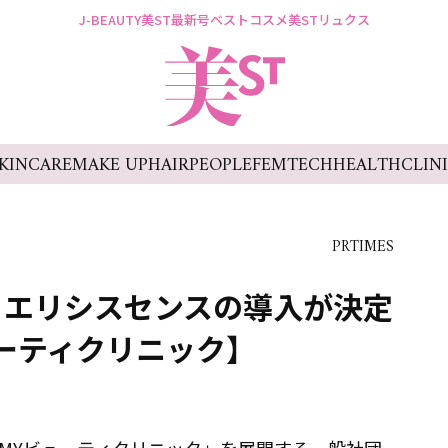
J-BEAUTY
美ST最新号
ベストコスメ
美STリュクス
KINCARE
MAKE UP
HAIR
PEOPLE
FEMTECH
HEALTH
CLIN
PRTIMES
・エリシスセンスの導入が決定
ーティクリニック】