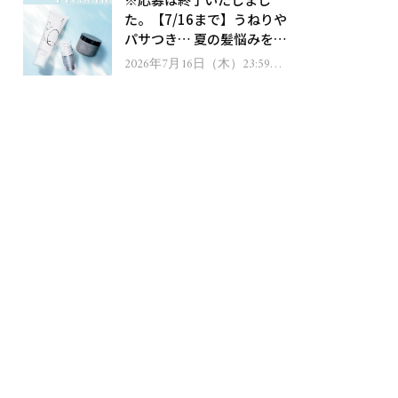
ゼント！
た。【7/16まで】うねりや
パサつき… 夏の髪悩みを解
消するヘアケアアイテムを
2026年7月16日（木）23:59ま
で
13名様にプレゼント！