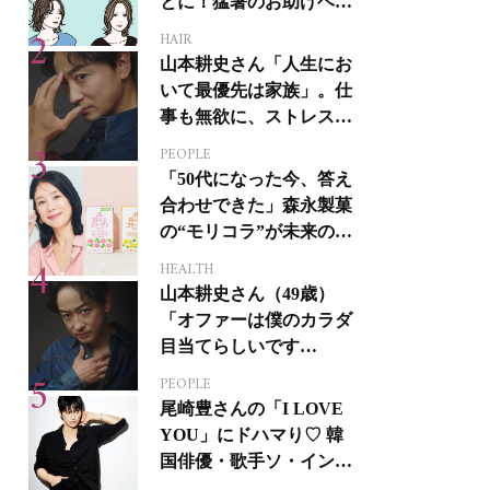
とに！猛暑のお助けヘア
アイテム16選
HAIR
山本耕史さん「人生にお
いて最優先は家族」。仕
事も無欲に、ストレスを
溜めない生き方
PEOPLE
「50代になった今、答え
合わせできた」森永製菓
の“モリコラ”が未来のキ
レイを連れてくる！
HEALTH
山本耕史さん（49歳）
「オファーは僕のカラダ
目当てらしいです
（笑）」全編英語ミュー
PEOPLE
ジカルへの挑戦
尾崎豊さんの「I LOVE
YOU」にドハマり♡ 韓
国俳優・歌手ソ・イング
クさんの音楽がすべての