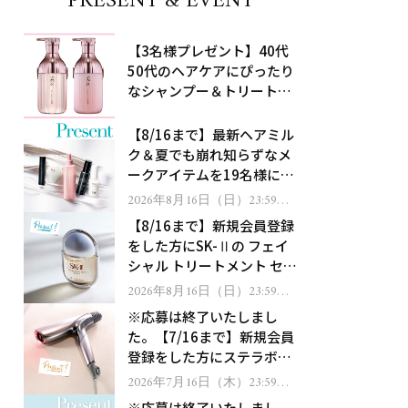
PRESENT & EVENT
【3名様プレゼント】40代
50代のヘアケアにぴったり
なシャンプー＆トリートメ
ントで、うねり悩みに対
処！
【8/16まで】最新ヘアミル
ク＆夏でも崩れ知らずなメ
ークアイテムを19名様にプ
レゼント！
2026年8月16日（日）23:59ま
で
【8/16まで】新規会員登録
をした方にSK-Ⅱの フェイ
シャル トリートメント セラ
ムをプレゼント！
2026年8月16日（日）23:59ま
で
※応募は終了いたしまし
た。【7/16まで】新規会員
登録をした方にステラボー
テのシャインリバース ヘア
2026年7月16日（木）23:59ま
で
ドライヤー ジュエルをプレ
※応募は終了いたしまし