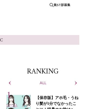
美ST部募集
IC
RANKING
ALL
S
【保存版】アホ毛・うね
り髪が1分でなかったこ