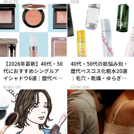
HEALTH
HAIR
【2026年最新】40代・50
40代・50代の肌悩み別・
代におすすめシングルア
歴代ベスコス化粧水20選
イシャドウ6選｜歴代ベス
｜毛穴・乾燥・ゆらぎな
トコスメ受賞まとめ
ど
MAKE UP
SKINCARE