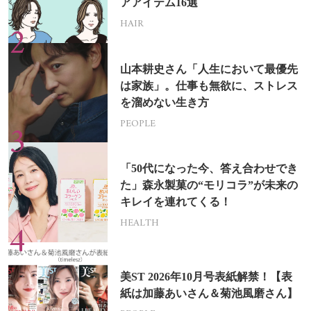
アアイテム16選
HAIR
山本耕史さん「人生において最優先
は家族」。仕事も無欲に、ストレス
を溜めない生き方
PEOPLE
「50代になった今、答え合わせでき
た」森永製菓の“モリコラ”が未来の
キレイを連れてくる！
HEALTH
美ST 2026年10月号表紙解禁！【表
紙は加藤あいさん＆菊池風磨さん】