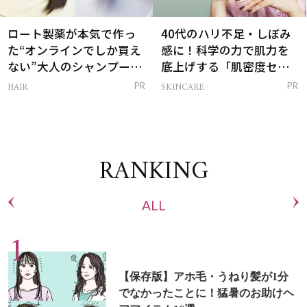
ロート製薬が本気で作っ
40代のハリ不足・しぼみ
た“オンラインでしか買え
感に！科学の力で肌力を
ない”大人のシャンプー＆
底上げする「肌密度セラ
トリートメントって？
ム」
HAIR
SKINCARE
PR
PR
RANKING
ALL
【保存版】アホ毛・うねり髪が1分
でなかったことに！猛暑のお助けヘ