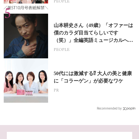
PEOPLE
山本耕史さん（49歳）「オファーは
僕のカラダ目当てらしいです
（笑）」全編英語ミュージカルへの
挑戦
PEOPLE
50代には激減する⁉ 大人の美と健康
に「コラーゲン」が必要なワケ
PR
Recommended by