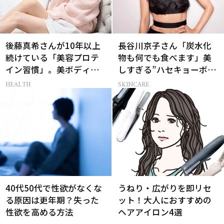
後藤真希さんが10年以上
長谷川京子さん「炭水化
続けている「美容プロテ
物も何でも食べます」美
イン習慣」。美ボディを
しすぎる”ハセキョーボデ
支える朝ルーティンと
ィ”を作る秘訣
HEALTH
SKINCARE
は？
40代50代で性欲がなくな
うねり・広がりを即リセ
る原因は更年期？失った
ット！大人におすすめの
性欲を高める方法
ヘアアイロン4選