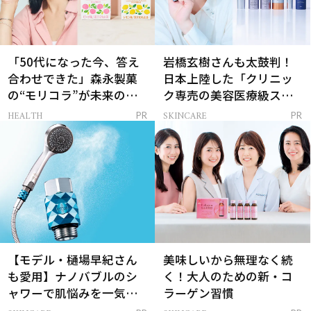
「50代になった今、答え
岩橋玄樹さんも太鼓判！
合わせできた」森永製菓
日本上陸した「クリニッ
の“モリコラ”が未来のキ
ク専売の美容医療級スキ
レイを連れてくる！
ンケア」
HEALTH
SKINCARE
PR
PR
【モデル・樋場早紀さん
美味しいから無理なく続
も愛用】ナノバブルのシ
く！大人のための新・コ
ャワーで肌悩みを一気に
ラーゲン習慣
解決