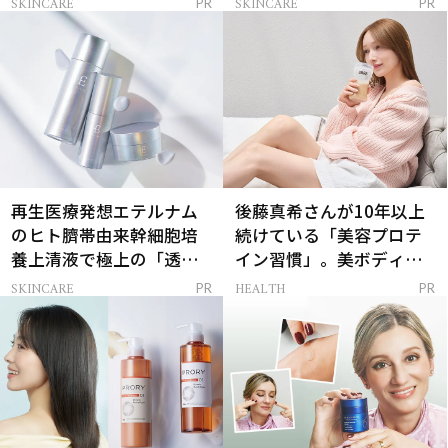
SKINCARE
SKINCARE
PR
PR
再生医療発想エテルナム
後藤真希さんが10年以上
のヒト臍帯由来幹細胞培
続けている「美容プロテ
養上清液で極上の「透明
イン習慣」。美ボディを
感ハリ肌」へ
支える朝ルーティンと
SKINCARE
HEALTH
PR
PR
は？