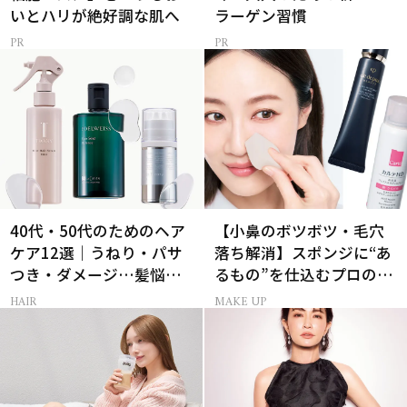
いとハリが絶好調な肌へ
ラーゲン習慣
40代・50代のためのヘア
【小鼻のボツボツ・毛穴
ケア12選｜うねり・パサ
落ち解消】スポンジに“あ
つき・ダメージ…髪悩み
るもの”を仕込むプロの超
から選ぶベスコス受賞コ
簡単メイクテク
HAIR
MAKE UP
スメ