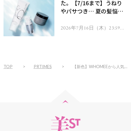
た。【7/16まで】うねり
やパサつき… 夏の髪悩み
を解消するヘアケアアイテ
ムを13名様にプレゼン
2026年7月16日（木）23:59ま
で
ト！
TOP
PRTIMES
【新色】WHOMEEから人気ラメアイテムの限定カラー登場！