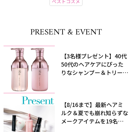
ベストコスメ
PRESENT & EVENT
【3名様プレゼント】40代
50代のヘアケアにぴった
りなシャンプー＆トリート
メントで、うねり悩みに対
処！
【8/16まで】最新ヘアミ
ルク＆夏でも崩れ知らずな
メークアイテムを19名様
にプレゼント！