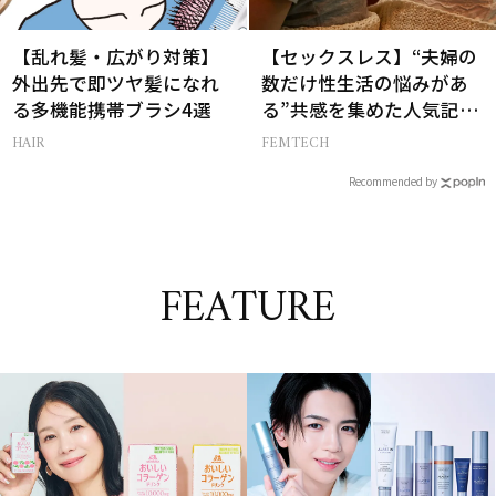
【乱れ髪・広がり対策】
【セックスレス】“夫婦の
外出先で即ツヤ髪になれ
数だけ性生活の悩みがあ
る多機能携帯ブラシ4選
る”共感を集めた人気記事
10選
HAIR
FEMTECH
Recommended by
FEATURE