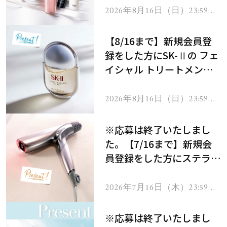
2026年8月16日（日）23:59ま
で
【8/16まで】新規会員登
録をした方にSK-Ⅱの フェ
イシャル トリートメント
セラムをプレゼント！
2026年8月16日（日）23:59ま
で
※応募は終了いたしまし
た。【7/16まで】新規会
員登録をした方にステラボ
ーテのシャインリバース
ヘアドライヤー ジュエル
2026年7月16日（木）23:59ま
で
をプレゼント！
※応募は終了いたしまし