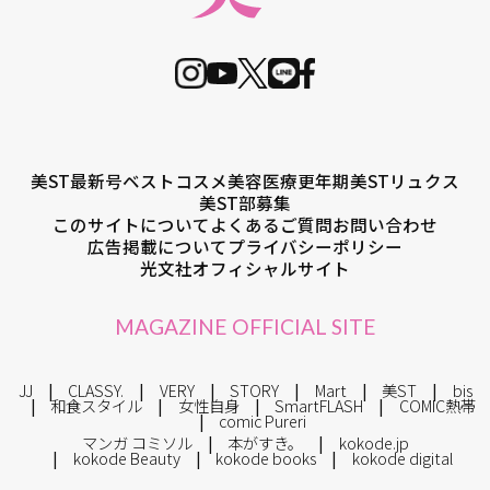
美ST最新号
ベストコスメ
美容医療
更年期
美STリュクス
美ST部募集
このサイトについて
よくあるご質問
お問い合わせ
広告掲載について
プライバシーポリシー
光文社オフィシャルサイト
MAGAZINE OFFICIAL SITE
JJ
CLASSY.
VERY
STORY
Mart
美ST
bis
和食スタイル
女性自身
SmartFLASH
COMIC熱帯
comic Pureri
マンガ コミソル
本がすき。
kokode.jp
kokode Beauty
kokode books
kokode digital