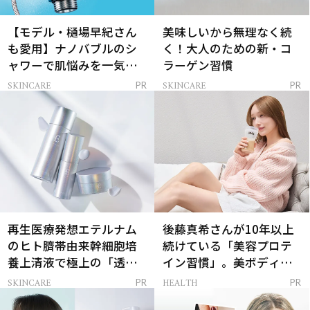
【モデル・樋場早紀さん
美味しいから無理なく続
も愛用】ナノバブルのシ
く！大人のための新・コ
ャワーで肌悩みを一気に
ラーゲン習慣
解決
SKINCARE
SKINCARE
PR
PR
再生医療発想エテルナム
後藤真希さんが10年以上
のヒト臍帯由来幹細胞培
続けている「美容プロテ
養上清液で極上の「透明
イン習慣」。美ボディを
感ハリ肌」へ
支える朝ルーティンと
SKINCARE
HEALTH
PR
PR
は？