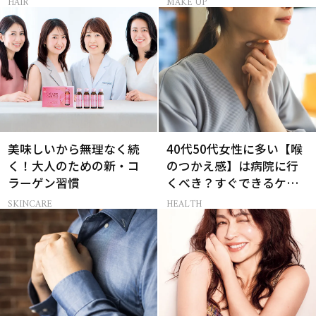
HAIR
MAKE UP
美味しいから無理なく続
40代50代女性に多い【喉
く！大人のための新・コ
のつかえ感】は病院に行
ラーゲン習慣
くべき？すぐできるケア5
選も！
SKINCARE
HEALTH