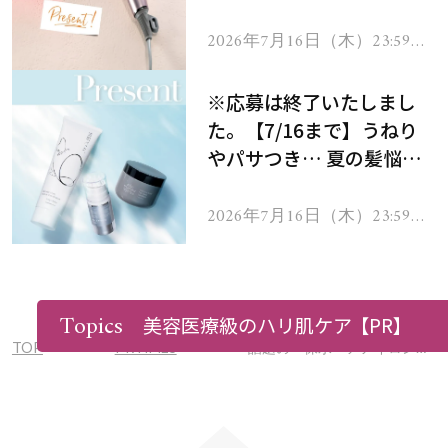
ーテのシャインリバース
ヘアドライヤー ジュエル
2026年7月16日（木）23:59ま
で
をプレゼント！
※応募は終了いたしまし
た。【7/16まで】うねり
やパサつき… 夏の髪悩み
を解消するヘアケアアイテ
ムを13名様にプレゼン
2026年7月16日（木）23:59ま
で
ト！
Topics
美容医療級のハリ肌ケア
【PR】
TOP
PRTIMES
話題の「保水ヘアアイロン」から待望のカールタイプが登場『スムースアイロンフォトイオン カール 32mm』2023年8月28日(月)新発売