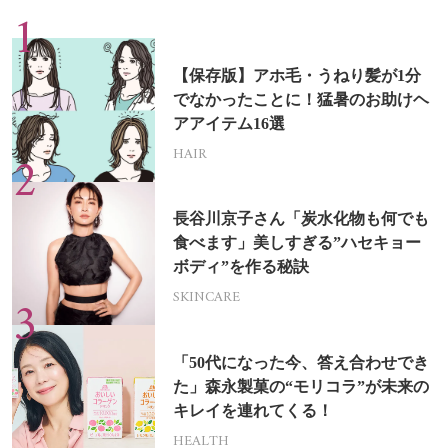
【保存版】アホ毛・うねり髪が1分
でなかったことに！猛暑のお助けヘ
アアイテム16選
HAIR
長谷川京子さん「炭水化物も何でも
食べます」美しすぎる”ハセキョー
ボディ”を作る秘訣
SKINCARE
「50代になった今、答え合わせでき
た」森永製菓の“モリコラ”が未来の
キレイを連れてくる！
HEALTH