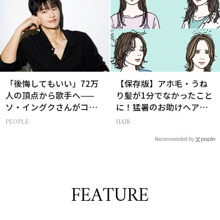
「後悔してもいい」72万
【保存版】アホ毛・うね
人の頂点から歌手へ——
り髪が1分でなかったこと
ソ・イングクさんがコツ
に！猛暑のお助けヘアア
コツ頑張れる原動力とは
イテム16選
PEOPLE
HAIR
Recommended by
FEATURE