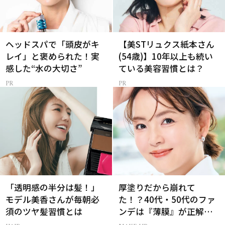
ヘッドスパで「頭皮がキ
【美STリュクス紙本さん
レイ」と褒められた！実
(54歳)】10年以上も続い
感した“水の大切さ”
ている美容習慣とは？
「透明感の半分は髪！」
厚塗りだから崩れて
モデル美香さんが毎朝必
た！？40代・50代のファ
須のツヤ髪習慣とは
ンデは『薄膜』が正解で
した