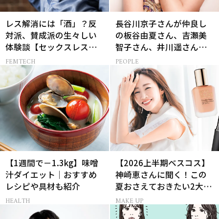
レス解消には「酒」？反
長谷川京子さんが仲良し
対派、賛成派の生々しい
の板谷由夏さん、吉瀬美
体験談【セックスレス
智子さん、井川遥さんと
AND THE CITY -女たちの
集まる理由は…
FEMTECH
PEOPLE
告白-】
【1週間で－1.3kg】味噌
【2026上半期ベスコス】
汁ダイエット｜おすすめ
神崎恵さんに聞く！この
レシピや具材も紹介
夏おさえておきたい2大メ
イクトレンド
HEALTH
MAKE UP