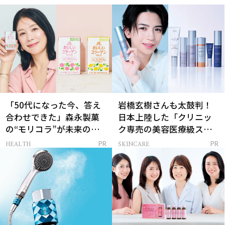
「50代になった今、答え
岩橋玄樹さんも太鼓判！
合わせできた」森永製菓
日本上陸した「クリニッ
の“モリコラ”が未来のキ
ク専売の美容医療級スキ
レイを連れてくる！
ンケア」
HEALTH
SKINCARE
PR
PR