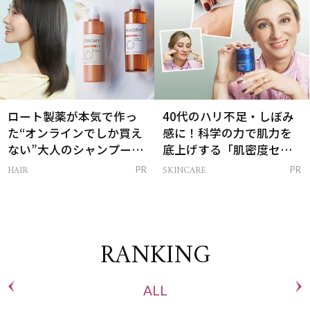
ロート製薬が本気で作っ
40代のハリ不足・しぼみ
た“オンラインでしか買え
感に！科学の力で肌力を
ない”大人のシャンプー＆
底上げする「肌密度セラ
トリートメントって？
ム」
HAIR
SKINCARE
PR
PR
RANKING
ALL