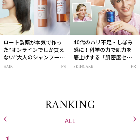
ロート製薬が本気で作っ
40代のハリ不足・しぼみ
た“オンラインでしか買え
感に！科学の力で肌力を
ない”大人のシャンプー＆
底上げする「肌密度セラ
トリートメントって？
ム」
HAIR
SKINCARE
PR
PR
RANKING
ALL