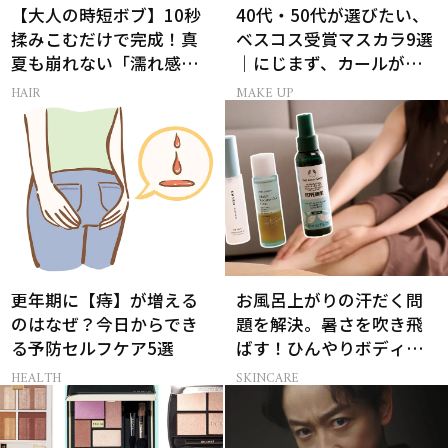
【大人の時短ボブ】10秒
40代・50代が選びたい、
揉みこむだけで完成！真
ベスコス受賞マスカラ9選
夏も崩れない「濡れ感ハ
｜にじまず、カールが続
ンサムヘア」
く名品
HAIR
MAKE UP
更年期に【痔】が増える
お風呂上がりの汗だく問
のはなぜ？今日からでき
題を解決。暑さを吹き飛
る予防セルフケア5選
ばす！ひんやりボディケ
ア3選
HEALTH
SKINCARE