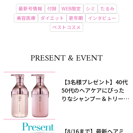
最新号情報
付録
WEB限定
シミ
たるみ
美容医療
ダイエット
更年期
インタビュー
ベストコスメ
PRESENT & EVENT
【3名様プレゼント】40代
50代のヘアケアにぴった
りなシャンプー＆トリート
メントで、うねり悩みに対
処！
【8/16まで】最新ヘアミ