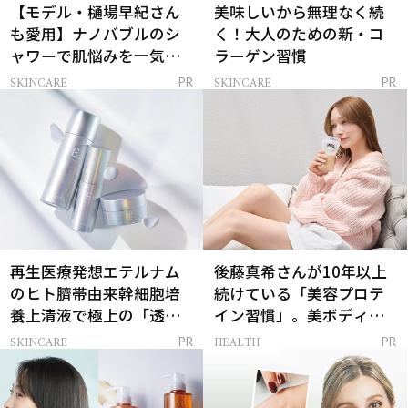
【モデル・樋場早紀さん
美味しいから無理なく続
も愛用】ナノバブルのシ
く！大人のための新・コ
ャワーで肌悩みを一気に
ラーゲン習慣
解決
SKINCARE
SKINCARE
PR
PR
再生医療発想エテルナム
後藤真希さんが10年以上
のヒト臍帯由来幹細胞培
続けている「美容プロテ
養上清液で極上の「透明
イン習慣」。美ボディを
感ハリ肌」へ
支える朝ルーティンと
SKINCARE
HEALTH
PR
PR
は？