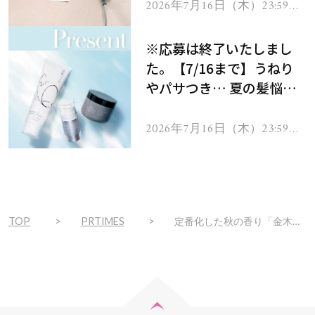
ヘアドライヤー ジュエル
2026年7月16日（木）23:59ま
で
をプレゼント！
※応募は終了いたしまし
た。【7/16まで】うねり
やパサつき… 夏の髪悩み
を解消するヘアケアアイテ
ムを13名様にプレゼン
2026年7月16日（木）23:59ま
で
ト！
TOP
PRTIMES
定番化した秋の香り「金木犀」アイテムが今年も勢ぞろい！注目のニューフェイス「銀木犀」や「紅茶」とのかけ合わせなど“最新トレンド”を先取り！