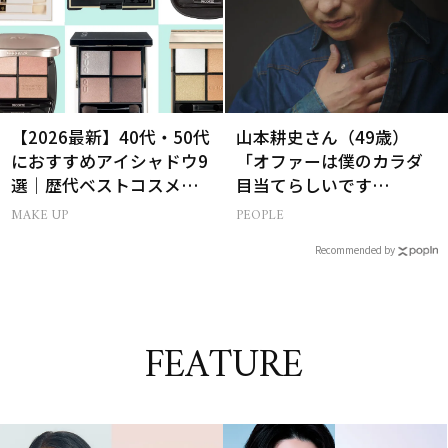
【2026最新】40代・50代
山本耕史さん（49歳）
におすすめアイシャドウ9
「オファーは僕のカラダ
選｜歴代ベストコスメ受
目当てらしいです
賞まとめ
（笑）」全編英語ミュー
MAKE UP
PEOPLE
ジカルへの挑戦
Recommended by
FEATURE