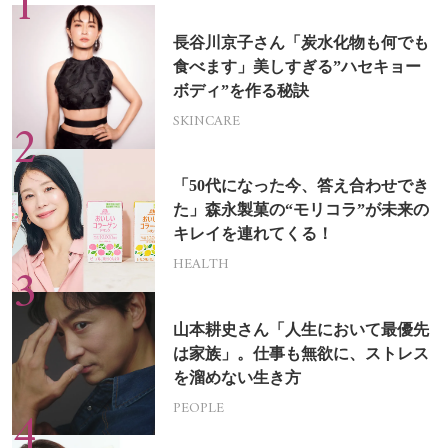
長谷川京子さん「炭水化物も何でも
食べます」美しすぎる”ハセキョー
ボディ”を作る秘訣
SKINCARE
「50代になった今、答え合わせでき
た」森永製菓の“モリコラ”が未来の
キレイを連れてくる！
HEALTH
山本耕史さん「人生において最優先
は家族」。仕事も無欲に、ストレス
を溜めない生き方
PEOPLE