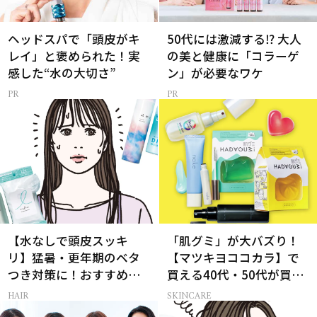
ヘッドスパで「頭皮がキ
50代には激減する⁉ 大人
レイ」と褒められた！実
の美と健康に「コラーゲ
感した“水の大切さ”
ン」が必要なワケ
【水なしで頭皮スッキ
「肌グミ」が大バズり！
リ】猛暑・更年期のベタ
【マツキヨココカラ】で
つき対策に！おすすめ最
買える40代・50代が買う
新ドライシャンプー4選
べき夏コスメ
HAIR
SKINCARE