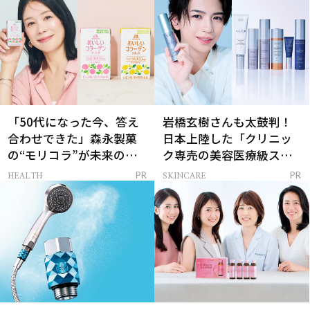
「50代になった今、答え
岩橋玄樹さんも太鼓判！
合わせできた」森永製菓
日本上陸した「クリニッ
の“モリコラ”が未来のキ
ク専売の美容医療級スキ
レイを連れてくる！
ンケア」
HEALTH
SKINCARE
PR
PR