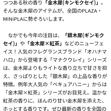
つつある秋の香り
「金木犀(キンモクセイ)」
。
そんな金木犀のアイテムが、全国のPLAZA・
MINiPLAに勢ぞろいします。
なかでも今年の注目は、
「銀木犀(ギンモク
セイ)」
や
「金木犀×紅茶」
などのニューフェ
イス！人気のフレグランスブランド「オハナマ
ハロ」から登場する「マナクウレイ」シリーズ
は、金木犀よりもライトな香り立ちで甘さを抑
え、さっぱりとした「銀木犀」の上品な香りが
特徴。例年大人気の「ベキュアハニー」からは
「金木犀×紅茶」シリーズがお目見え。温かな
紅茶の香りに、ほんのり甘い金木犀を添えた、
ホッとする香りです。ぜひ最新の香りを全国の