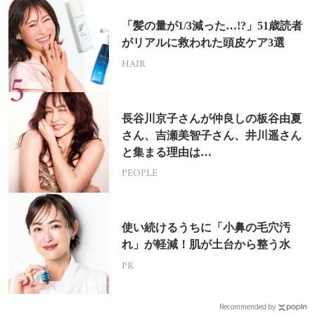
「髪の量が1/3減った…!?」51歳読者
がリアルに救われた頭皮ケア3選
HAIR
長谷川京子さんが仲良しの板谷由夏
さん、吉瀬美智子さん、井川遥さん
と集まる理由は…
PEOPLE
使い続けるうちに「小鼻の毛穴汚
れ」が軽減！肌が土台から整う水
PR
Recommended by