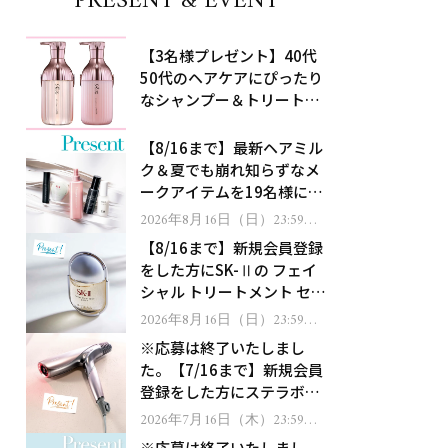
PRESENT & EVENT
【3名様プレゼント】40代
50代のヘアケアにぴったり
なシャンプー＆トリートメ
ントで、うねり悩みに対
処！
【8/16まで】最新ヘアミル
ク＆夏でも崩れ知らずなメ
ークアイテムを19名様にプ
レゼント！
2026年8月16日（日）23:59ま
で
【8/16まで】新規会員登録
をした方にSK-Ⅱの フェイ
シャル トリートメント セラ
ムをプレゼント！
2026年8月16日（日）23:59ま
で
※応募は終了いたしまし
た。【7/16まで】新規会員
登録をした方にステラボー
テのシャインリバース ヘア
2026年7月16日（木）23:59ま
で
ドライヤー ジュエルをプレ
※応募は終了いたしまし