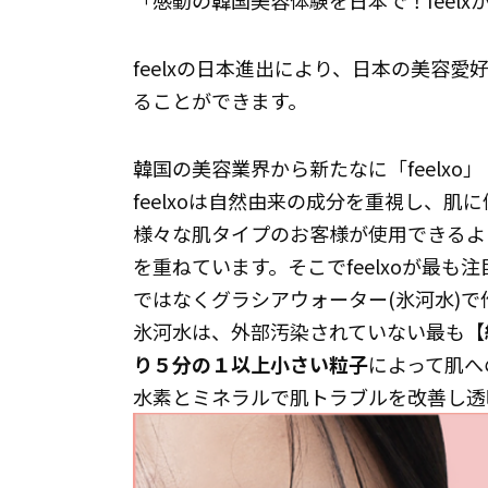
「感動の韓国美容体験を日本で！feel
feelxの日本進出により、日本の美容
ることができます。
韓国の美容業界から新たなに「feelx
feelxoは自然由来の成分を重視し、
様々な肌タイプのお客様が使用できるよ
を重ねています。そこでfeelxoが最
ではなくグラシアウォーター(氷河水)
氷河水は、外部汚染されていない最も【
り５分の１以上小さい粒子
によって肌へ
水素とミネラルで肌トラブルを改善し透