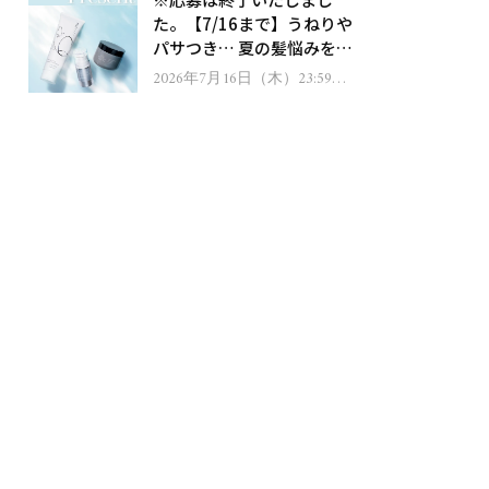
ゼント！
た。【7/16まで】うねりや
パサつき… 夏の髪悩みを解
消するヘアケアアイテムを
2026年7月16日（木）23:59ま
で
13名様にプレゼント！