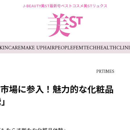
J-BEAUTY
美ST最新号
ベストコスメ
美STリュクス
KINCARE
MAKE UP
HAIR
PEOPLE
FEMTECH
HEALTH
CLIN
PRTIMES
日本市場に参入！魅力的な化粧品
騰」