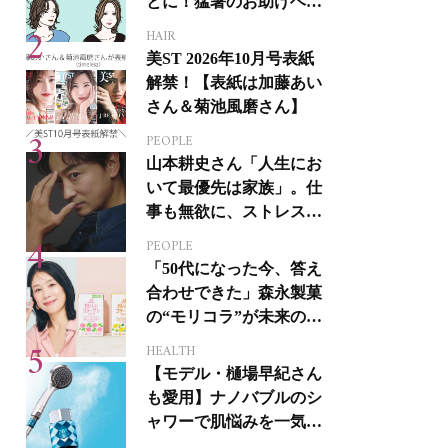
とに！猛暑のお助けヘア
アイテム16選
HAIR
美ST 2026年10月号表紙
解禁！【表紙は加藤あい
さん＆菊池風磨さん】
PEOPLE
山本耕史さん「人生にお
いて最優先は家族」。仕
事も無欲に、ストレスを
溜めない生き方
PEOPLE
「50代になった今、答え
合わせできた」森永製菓
の“モリコラ”が未来のキ
レイを連れてくる！
HEALTH
【モデル・樋場早紀さん
も愛用】ナノバブルのシ
ャワーで肌悩みを一気に
解決