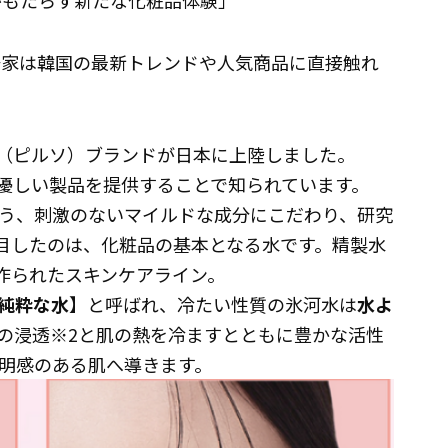
xがもたらす新たな化粧品体験」
愛好家は韓国の最新トレンドや人気商品に直接触れ
o」（ピルソ）ブランドが日本に上陸しました。
肌に優しい製品を提供することで知られています。
う、刺激のないマイルドな成分にこだわり、研究
も注目したのは、化粧品の基本となる水です。精製水
で作られたスキンケアライン。
純粋な水
】と呼ばれ、冷たい性質の氷河水は
水よ
の浸透※2と肌の熱を冷ますとともに豊かな活性
明感のある肌へ導きます。