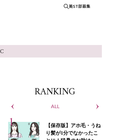
美ST部募集
IC
RANKING
ALL
S
【保存版】アホ毛・うね
り髪が1分でなかったこ