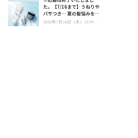
ゼント！
た。【7/16まで】うねりや
パサつき… 夏の髪悩みを解
消するヘアケアアイテムを
2026年7月16日（木）23:59ま
で
13名様にプレゼント！