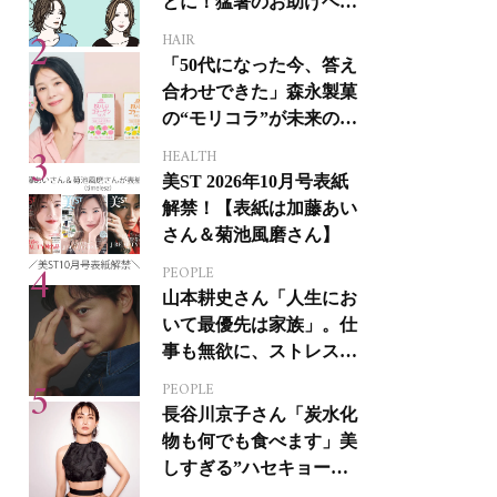
とに！猛暑のお助けヘア
アイテム16選
HAIR
「50代になった今、答え
合わせできた」森永製菓
の“モリコラ”が未来のキ
レイを連れてくる！
HEALTH
美ST 2026年10月号表紙
解禁！【表紙は加藤あい
さん＆菊池風磨さん】
PEOPLE
山本耕史さん「人生にお
いて最優先は家族」。仕
事も無欲に、ストレスを
溜めない生き方
PEOPLE
長谷川京子さん「炭水化
物も何でも食べます」美
しすぎる”ハセキョーボ
ディ”を作る秘訣