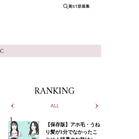
美ST部募集
IC
RANKING
ALL
S
【保存版】アホ毛・うね
り髪が1分でなかったこ