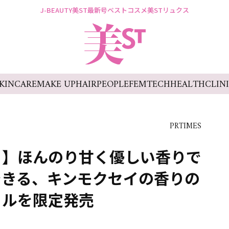
J-BEAUTY
美ST最新号
ベストコスメ
美STリュクス
KINCARE
MAKE UP
HAIR
PEOPLE
FEMTECH
HEALTH
CLIN
PRTIMES
！】ほんのり甘く優しい香りで
できる、キンモクセイの香りの
ェルを限定発売