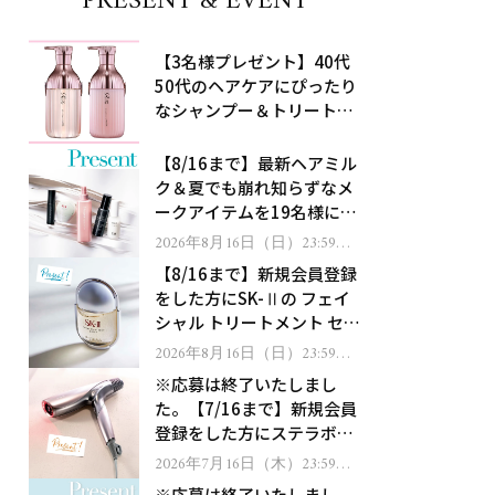
PRESENT & EVENT
【3名様プレゼント】40代
50代のヘアケアにぴったり
なシャンプー＆トリートメ
ントで、うねり悩みに対
処！
【8/16まで】最新ヘアミル
ク＆夏でも崩れ知らずなメ
ークアイテムを19名様にプ
レゼント！
2026年8月16日（日）23:59ま
で
【8/16まで】新規会員登録
をした方にSK-Ⅱの フェイ
シャル トリートメント セラ
ムをプレゼント！
2026年8月16日（日）23:59ま
で
※応募は終了いたしまし
た。【7/16まで】新規会員
登録をした方にステラボー
テのシャインリバース ヘア
2026年7月16日（木）23:59ま
で
ドライヤー ジュエルをプレ
※応募は終了いたしまし