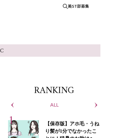
美ST部募集
IC
RANKING
ALL
S
【保存版】アホ毛・うね
り髪が1分でなかったこ