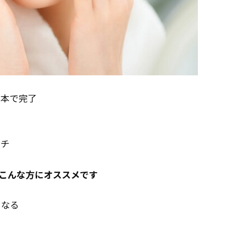
１本で完了
ーチ
こんな方にオススメです
る
になる