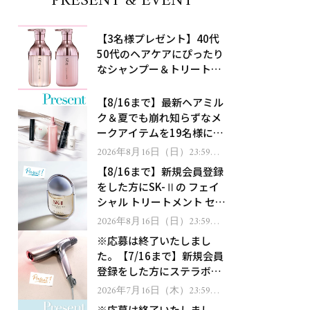
PRESENT & EVENT
【3名様プレゼント】40代
50代のヘアケアにぴったり
なシャンプー＆トリートメ
ントで、うねり悩みに対
処！
【8/16まで】最新ヘアミル
ク＆夏でも崩れ知らずなメ
ークアイテムを19名様にプ
レゼント！
2026年8月16日（日）23:59ま
で
【8/16まで】新規会員登録
をした方にSK-Ⅱの フェイ
シャル トリートメント セラ
ムをプレゼント！
2026年8月16日（日）23:59ま
で
※応募は終了いたしまし
た。【7/16まで】新規会員
登録をした方にステラボー
テのシャインリバース ヘア
2026年7月16日（木）23:59ま
で
ドライヤー ジュエルをプレ
※応募は終了いたしまし