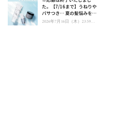
ゼント！
た。【7/16まで】うねりや
パサつき… 夏の髪悩みを解
消するヘアケアアイテムを
2026年7月16日（木）23:59ま
で
13名様にプレゼント！