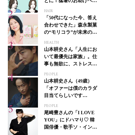
とに！猛暑のお助けヘア
アイテム16選
HAIR
「50代になった今、答え
合わせできた」森永製菓
の“モリコラ”が未来のキ
レイを連れてくる！
HEALTH
山本耕史さん「人生にお
いて最優先は家族」。仕
事も無欲に、ストレスを
溜めない生き方
PEOPLE
山本耕史さん（49歳）
「オファーは僕のカラダ
目当てらしいです
（笑）」全編英語ミュー
PEOPLE
ジカルへの挑戦
尾崎豊さんの「I LOVE
YOU」にドハマり♡ 韓
国俳優・歌手ソ・イング
クさんの音楽がすべての