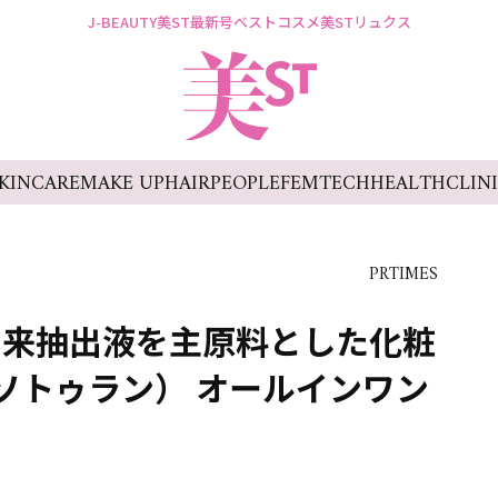
J-BEAUTY
美ST最新号
ベストコスメ
美STリュクス
KINCARE
MAKE UP
HAIR
PEOPLE
FEMTECH
HEALTH
CLIN
PRTIMES
由来抽出液を主原料とした化粧
クソトゥラン） オールインワン