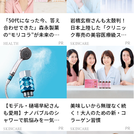
「50代になった今、答え
岩橋玄樹さんも太鼓判！
合わせできた」森永製菓
日本上陸した「クリニッ
の“モリコラ”が未来のキ
ク専売の美容医療級スキ
レイを連れてくる！
ンケア」
HEALTH
SKINCARE
PR
PR
【モデル・樋場早紀さん
美味しいから無理なく続
も愛用】ナノバブルのシ
く！大人のための新・コ
ャワーで肌悩みを一気に
ラーゲン習慣
解決
SKINCARE
SKINCARE
PR
PR