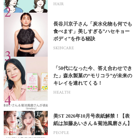
HAIR
長谷川京子さん「炭水化物も何でも
食べます」美しすぎる”ハセキョー
ボディ”を作る秘訣
SKINCARE
「50代になった今、答え合わせでき
た」森永製菓の“モリコラ”が未来の
キレイを連れてくる！
HEALTH
美ST 2026年10月号表紙解禁！【表
紙は加藤あいさん＆菊池風磨さん】
PEOPLE