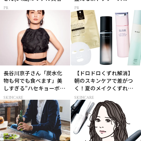
メ
長谷川京子さん「炭水化
【ドロドロくずれ解消】
物も何でも食べます」美
朝のスキンケアで差がつ
しすぎる”ハセキョーボデ
く！夏のメイクくずれ防
ィ”を作る秘訣
止術
SKINCARE
SKINCARE