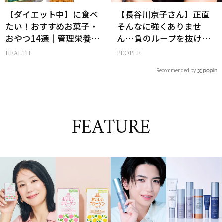
【ダイエット中】に食べ
【長谷川京子さん】正直
たい！おすすめお菓子・
そんなに強くありませ
おやつ14選｜管理栄養士
ん…負のループを抜ける
監修
15分の習慣とは?
HEALTH
PEOPLE
Recommended by
FEATURE