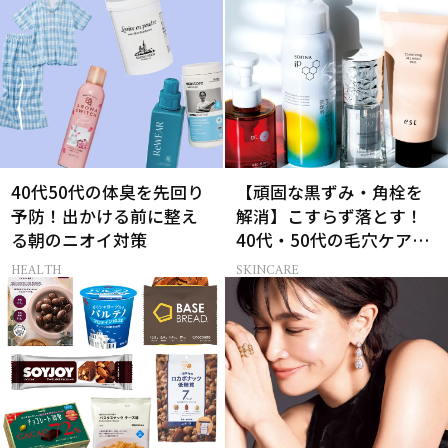
生って？
40代50代の体臭を先回り
【頑固な黒ずみ・角栓を
予防！出かける前に整え
解消】こすらず落とす！
る朝のニオイ対策
40代・50代の毛穴ケア4
選
HEALTH
SKINCARE