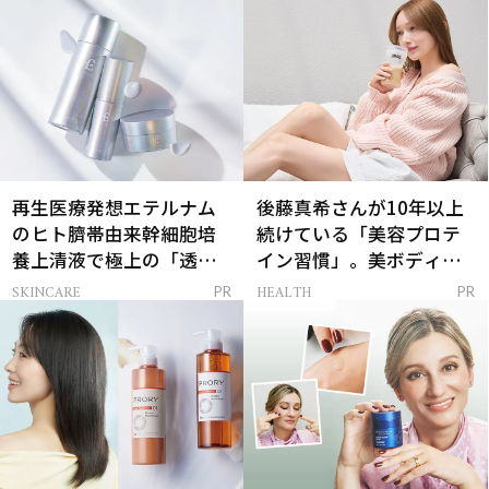
再生医療発想エテルナム
後藤真希さんが10年以上
のヒト臍帯由来幹細胞培
続けている「美容プロテ
養上清液で極上の「透明
イン習慣」。美ボディを
感ハリ肌」へ
支える朝ルーティンと
SKINCARE
HEALTH
PR
PR
は？