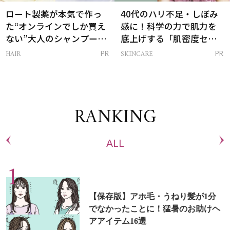
ロート製薬が本気で作っ
40代のハリ不足・しぼみ
た“オンラインでしか買え
感に！科学の力で肌力を
ない”大人のシャンプー＆
底上げする「肌密度セラ
トリートメントって？
ム」
HAIR
SKINCARE
PR
PR
RANKING
ALL
【保存版】アホ毛・うねり髪が1分
でなかったことに！猛暑のお助けヘ
アアイテム16選