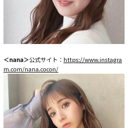
＜nana＞
公式サイト：
https://www.instagra
m.com/nana.cocon/