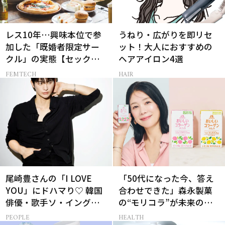
レス10年…興味本位で参
うねり・広がりを即リセ
加した「既婚者限定サー
ット！大人におすすめの
クル」の実態【セックス
ヘアアイロン4選
レス AND THE CITY -女た
FEMTECH
HAIR
ちの告白-】
尾崎豊さんの「I LOVE
「50代になった今、答え
YOU」にドハマり♡ 韓国
合わせできた」森永製菓
俳優・歌手ソ・イングク
の“モリコラ”が未来のキ
さんの音楽がすべての人
レイを連れてくる！
PEOPLE
HEALTH