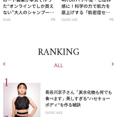
た“オンラインでしか買え
感に！科学の力で肌力を
ない”大人のシャンプー＆
底上げする「肌密度セラ
トリートメントって？
ム」
HAIR
SKINCARE
PR
PR
RANKING
ALL
長谷川京子さん「炭水化物も何でも
食べます」美しすぎる”ハセキョー
ボディ”を作る秘訣
SKINCARE