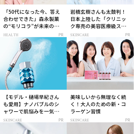
「50代になった今、答え
岩橋玄樹さんも太鼓判！
合わせできた」森永製菓
日本上陸した「クリニッ
の“モリコラ”が未来のキ
ク専売の美容医療級スキ
レイを連れてくる！
ンケア」
HEALTH
SKINCARE
PR
PR
【モデル・樋場早紀さん
美味しいから無理なく続
も愛用】ナノバブルのシ
く！大人のための新・コ
ャワーで肌悩みを一気に
ラーゲン習慣
解決
SKINCARE
SKINCARE
PR
PR