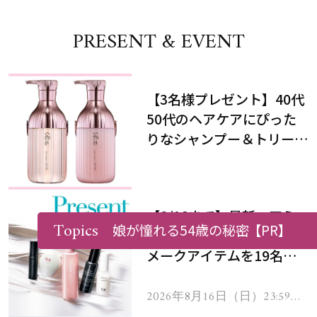
PRESENT & EVENT
【3名様プレゼント】40代
50代のヘアケアにぴった
りなシャンプー＆トリート
メントで、うねり悩みに対
処！
【8/16まで】最新ヘアミ
Topics
娘が憧れる54歳の秘密
【PR】
ルク＆夏でも崩れ知らずな
メークアイテムを19名様
にプレゼント！
2026年8月16日（日）23:59ま
で