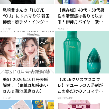
尾崎豊さんの「I LOVE
【保存版】40代・50代男
YOU」にドハマり♡ 韓国
性の清潔感は香りで決ま
俳優・歌手ソ・イングク
る！伊勢丹バイヤー厳選
さんの音楽がすべての人
フレグランス15選
PEOPLE
MAKE UP
生って？
美ST 2026年10月号表紙
【2026クリスマスコフ
解禁！【表紙は加藤あい
レ】アユーラの入浴剤が
さん＆菊池風磨さん】
この冬だけのアロマティ
ックハーブの香りに
PEOPLE
SKINCARE