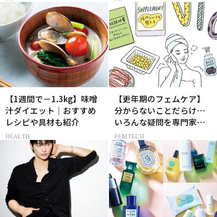
【1週間で－1.3kg】味噌
【更年期のフェムケア】
汁ダイエット｜おすすめ
分からないことだらけ…
レシピや具材も紹介
いろんな疑問を専門家に
聞いてみた
HEALTH
FEMTECH