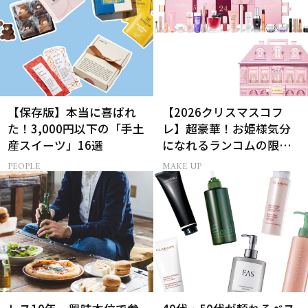
【保存版】本当に喜ばれ
【2026クリスマスコフ
た！3,000円以下の「手土
レ】超豪華！お姫様気分
産スイーツ」16選
になれるランコムの限定
コスメキット
PEOPLE
MAKE UP