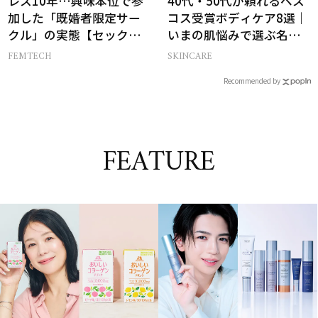
レス10年…興味本位で参
40代・50代が頼れるベス
加した「既婚者限定サー
コス受賞ボディケア8選｜
クル」の実態【セックス
いまの肌悩みで選ぶ名品
レス AND THE CITY -女た
まとめ
FEMTECH
SKINCARE
ちの告白-】
Recommended by
FEATURE