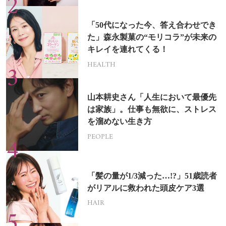
「50代になった今、答え合わせでき
た」森永製菓の“モリコラ”が未来の
キレイを連れてくる！
HEALTH
山本耕史さん「人生において最優先
は家族」。仕事も無欲に、ストレス
を溜めない生き方
PEOPLE
「髪の量が1/3減った…!?」51歳読者
がリアルに救われた頭皮ケア3選
HAIR