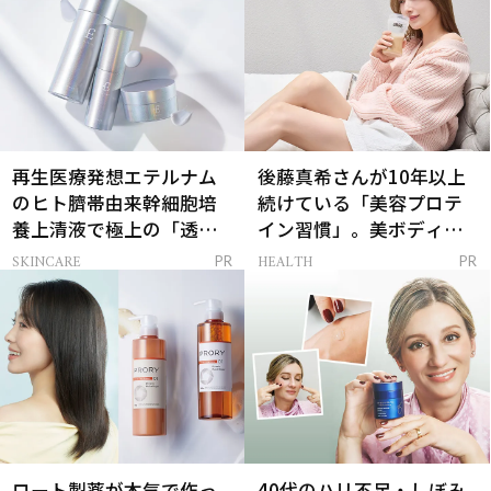
再生医療発想エテルナム
後藤真希さんが10年以上
のヒト臍帯由来幹細胞培
続けている「美容プロテ
養上清液で極上の「透明
イン習慣」。美ボディを
感ハリ肌」へ
支える朝ルーティンと
SKINCARE
HEALTH
PR
PR
は？
ロート製薬が本気で作っ
40代のハリ不足・しぼみ