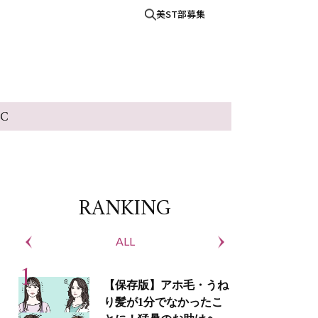
美ST部募集
IC
RANKING
ALL
S
【保存版】アホ毛・うね
り髪が1分でなかったこ