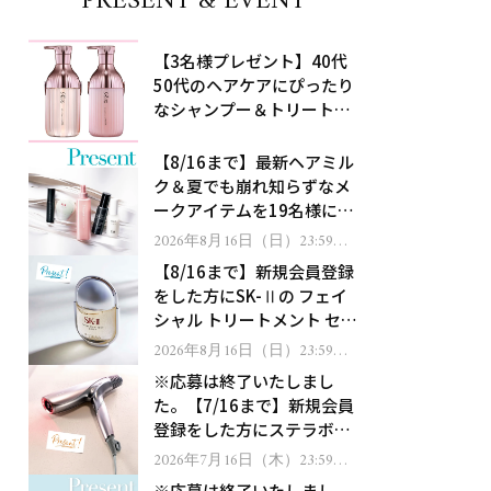
PRESENT & EVENT
【3名様プレゼント】40代
50代のヘアケアにぴったり
なシャンプー＆トリートメ
ントで、うねり悩みに対
処！
【8/16まで】最新ヘアミル
ク＆夏でも崩れ知らずなメ
ークアイテムを19名様にプ
レゼント！
2026年8月16日（日）23:59ま
で
【8/16まで】新規会員登録
をした方にSK-Ⅱの フェイ
シャル トリートメント セラ
ムをプレゼント！
2026年8月16日（日）23:59ま
で
※応募は終了いたしまし
た。【7/16まで】新規会員
登録をした方にステラボー
テのシャインリバース ヘア
2026年7月16日（木）23:59ま
で
ドライヤー ジュエルをプレ
※応募は終了いたしまし