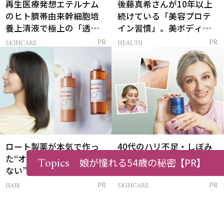
再生医療発想エテルナム
後藤真希さんが10年以上
のヒト臍帯由来幹細胞培
続けている「美容プロテ
養上清液で極上の「透明
イン習慣」。美ボディを
感ハリ肌」へ
支える朝ルーティンと
SKINCARE
HEALTH
PR
PR
は？
ロート製薬が本気で作っ
40代のハリ不足・しぼみ
た“オンラインでしか買え
感に！科学の力で肌力を
Topics
娘が憧れる54歳の秘密
【PR】
ない”大人のシャンプー＆
底上げする「肌密度セラ
トリートメントって？
ム」
HAIR
SKINCARE
PR
PR