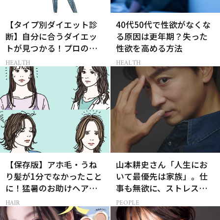
【タイプ別ダイエット診
40代50代で性欲がなくな
断】自分に合うダイエッ
る原因は更年期？失った
トが見つかる！プロの教
性欲を高める方法
える体質別ダイエット方
HEALTH
HEALTH
法
【保存版】アホ毛・うね
山本耕史さん「人生にお
り髪が1分でなかったこと
いて最優先は家族」。仕
に！猛暑のお助けヘアア
事も無欲に、ストレスを
イテム16選
溜めない生き方
HAIR
PEOPLE