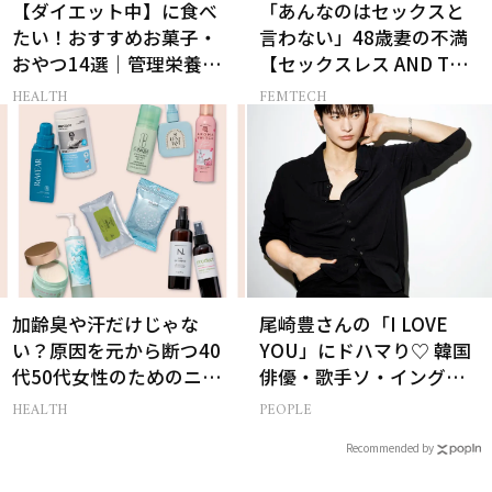
【ダイエット中】に食べ
「あんなのはセックスと
たい！おすすめお菓子・
言わない」48歳妻の不満
おやつ14選｜管理栄養士
【セックスレス AND THE
監修
CITY -女たちの告白-】
HEALTH
FEMTECH
加齢臭や汗だけじゃな
尾崎豊さんの「I LOVE
い？原因を元から断つ40
YOU」にドハマり♡ 韓国
代50代女性のためのニオ
俳優・歌手ソ・イングク
イケア
さんの音楽がすべての人
HEALTH
PEOPLE
生って？
Recommended by