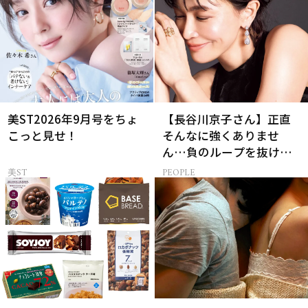
美ST2026年9月号をちょ
【長谷川京子さん】正直
こっと見せ！
そんなに強くありませ
ん…負のループを抜ける
15分の習慣とは?
美ST
PEOPLE