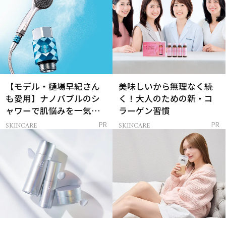
【モデル・樋場早紀さん
美味しいから無理なく続
も愛用】ナノバブルのシ
く！大人のための新・コ
ャワーで肌悩みを一気に
ラーゲン習慣
解決
SKINCARE
SKINCARE
PR
PR