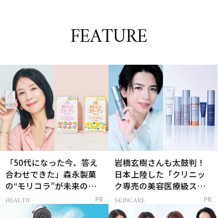
FEATURE
「50代になった今、答え
岩橋玄樹さんも太鼓判！
合わせできた」森永製菓
日本上陸した「クリニッ
の“モリコラ”が未来のキ
ク専売の美容医療級スキ
レイを連れてくる！
ンケア」
HEALTH
SKINCARE
PR
PR