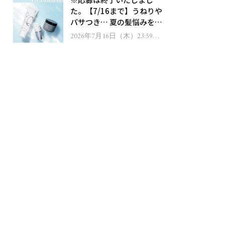
ゼント！
た。【7/16まで】うねりや
パサつき… 夏の髪悩みを解
消するヘアケアアイテムを
2026年7月16日（木）23:59ま
で
13名様にプレゼント！