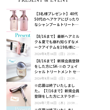
PRESENT & EVENT
【3名様プレゼント】40代
50代のヘアケアにぴったり
なシャンプー＆トリートメ
ントで、うねり悩みに対
処！
【8/16まで】最新ヘアミル
ク＆夏でも崩れ知らずなメ
ークアイテムを19名様にプ
レゼント！
2026年8月16日（日）23:59ま
で
【8/16まで】新規会員登録
をした方にSK-Ⅱの フェイ
シャル トリートメント セラ
ムをプレゼント！
2026年8月16日（日）23:59ま
で
※応募は終了いたしまし
た。【7/16まで】新規会員
登録をした方にステラボー
テのシャインリバース ヘア
2026年7月16日（木）23:59ま
で
ドライヤー ジュエルをプレ
※応募は終了いたしまし