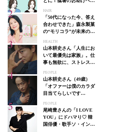
とに！猛暑のお助けヘア
アイテム16選
HAIR
「50代になった今、答え
合わせできた」森永製菓
の“モリコラ”が未来のキ
レイを連れてくる！
HEALTH
山本耕史さん「人生にお
いて最優先は家族」。仕
事も無欲に、ストレスを
溜めない生き方
PEOPLE
山本耕史さん（49歳）
「オファーは僕のカラダ
目当てらしいです
（笑）」全編英語ミュー
PEOPLE
ジカルへの挑戦
尾崎豊さんの「I LOVE
YOU」にドハマり♡ 韓
国俳優・歌手ソ・イング
クさんの音楽がすべての