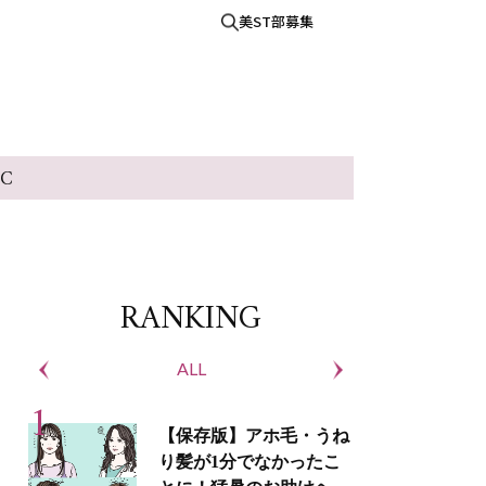
美ST部募集
IC
RANKING
ALL
S
【保存版】アホ毛・うね
り髪が1分でなかったこ