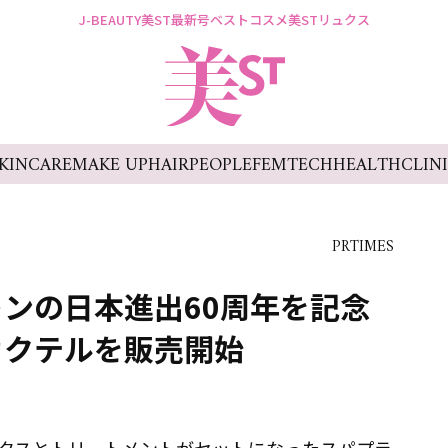
J-BEAUTY
美ST最新号
ベストコスメ
美STリュクス
KINCARE
MAKE UP
HAIR
PEOPLE
FEMTECH
HEALTH
CLIN
PRTIMES
ンの日本進出60周年を記念
カクテルを販売開始