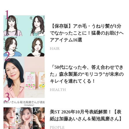
【保存版】アホ毛・うねり髪が1分
でなかったことに！猛暑のお助けヘ
アアイテム16選
HAIR
「50代になった今、答え合わせでき
た」森永製菓の“モリコラ”が未来の
キレイを連れてくる！
HEALTH
美ST 2026年10月号表紙解禁！【表
紙は加藤あいさん＆菊池風磨さん】
PEOPLE