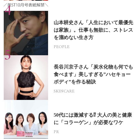
山本耕史さん「人生において最優先
は家族」。仕事も無欲に、ストレス
を溜めない生き方
PEOPLE
長谷川京子さん「炭水化物も何でも
食べます」美しすぎる”ハセキョー
ボディ”を作る秘訣
SKINCARE
50代には激減する⁉ 大人の美と健康
に「コラーゲン」が必要なワケ
PR