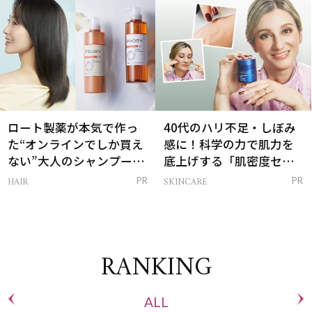
ロート製薬が本気で作っ
40代のハリ不足・しぼみ
た“オンラインでしか買え
感に！科学の力で肌力を
ない”大人のシャンプー＆
底上げする「肌密度セラ
トリートメントって？
ム」
HAIR
SKINCARE
PR
PR
RANKING
ALL