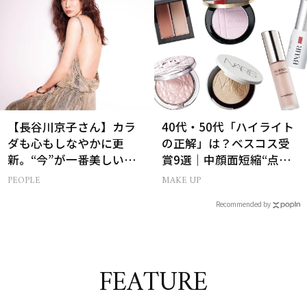
【長谷川京子さん】カラ
40代・50代「ハイライト
ダも心もしなやかに更
の正解」は？ベスコス受
新。“今”が一番美しい
賞9選｜中顔面短縮“点置
［特別画像集］
き”メイク法も
PEOPLE
MAKE UP
Recommended by
FEATURE