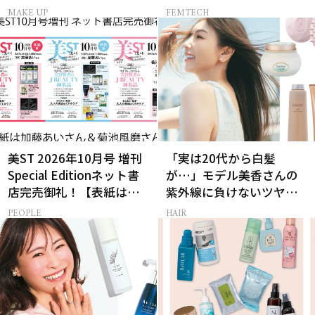
簡単メイクテク
上手に切り出す方法」と
MAKE UP
FEMTECH
は？
美ST 2026年10月号 増刊
「実は20代から白髪
Special Editionネット書
が…」モデル美香さんの
店完売御礼！【表紙は加
紫外線に負けないツヤ美
藤あいさん＆菊池風磨さ
髪ケア
PEOPLE
HAIR
ん】