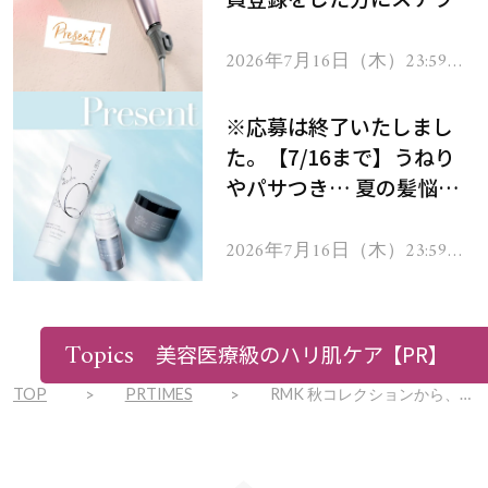
ーテのシャインリバース
ヘアドライヤー ジュエル
2026年7月16日（木）23:59ま
で
をプレゼント！
※応募は終了いたしまし
た。【7/16まで】うねり
やパサつき… 夏の髪悩み
を解消するヘアケアアイテ
ムを13名様にプレゼン
2026年7月16日（木）23:59ま
で
ト！
Topics
美容医療級のハリ肌ケア
【PR】
TOP
PRTIMES
RMK 秋コレクションから、奥ゆきと透明感で魅せる新アイシャドウパレットが誕生