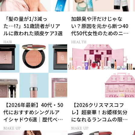
「髪の量が1/3減っ
加齢臭や汗だけじゃな
た…!?」51歳読者がリア
い？原因を元から断つ40
ルに救われた頭皮ケア3選
代50代女性のためのニオ
イケア
HAIR
HEALTH
【2026年最新】40代・50
【2026クリスマスコフ
代におすすめシングルア
レ】超豪華！お姫様気分
イシャドウ6選｜歴代ベス
になれるランコムの限定
トコスメ受賞まとめ
コスメキット
MAKE UP
MAKE UP