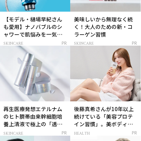
【モデル・樋場早紀さん
美味しいから無理なく続
も愛用】ナノバブルのシ
く！大人のための新・コ
ャワーで肌悩みを一気に
ラーゲン習慣
解決
SKINCARE
SKINCARE
PR
PR
再生医療発想エテルナム
後藤真希さんが10年以上
のヒト臍帯由来幹細胞培
続けている「美容プロテ
養上清液で極上の「透明
イン習慣」。美ボディを
感ハリ肌」へ
支える朝ルーティンと
SKINCARE
HEALTH
PR
PR
は？