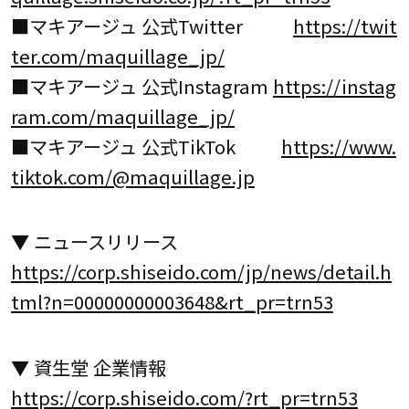
■マキアージュ 公式Twitter
https://twit
ter.com/maquillage_jp/
■マキアージュ 公式Instagram
https://instag
ram.com/maquillage_jp/
■マキアージュ 公式TikTok
https://www.
tiktok.com/@maquillage.jp
▼ ニュースリリース
https://corp.shiseido.com/jp/news/detail.h
tml?n=00000000003648&rt_pr=trn53
▼ 資生堂 企業情報
https://corp.shiseido.com/?rt_pr=trn53