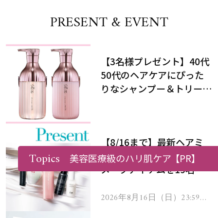
PRESENT & EVENT
【3名様プレゼント】40代
50代のヘアケアにぴった
りなシャンプー＆トリート
メントで、うねり悩みに対
処！
【8/16まで】最新ヘアミ
ルク＆夏でも崩れ知らずな
Topics
美容医療級のハリ肌ケア
【PR】
メークアイテムを19名様
にプレゼント！
2026年8月16日（日）23:59ま
で