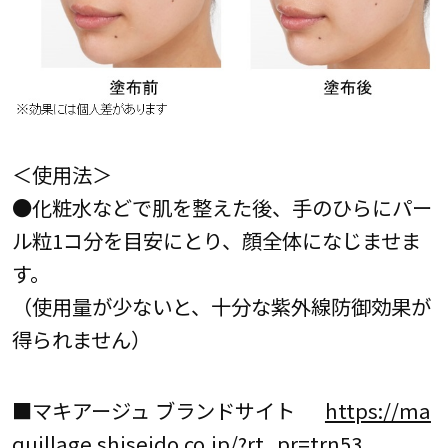
＜使用法＞
●化粧水などで肌を整えた後、手のひらにパー
ル粒1コ分を目安にとり、顔全体になじませま
す。
（使用量が少ないと、十分な紫外線防御効果が
得られません）
■マキアージュ ブランドサイト
https://ma
quillage.shiseido.co.jp/?rt_pr=trn53