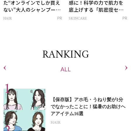
た“オンラインでしか買え
感に！科学の力で肌力を
ない”大人のシャンプー＆
底上げする「肌密度セラ
トリートメントって？
ム」
HAIR
SKINCARE
PR
PR
RANKING
ALL
【保存版】アホ毛・うねり髪が1分
でなかったことに！猛暑のお助けヘ
アアイテム16選
HAIR