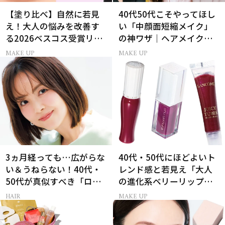
【塗り比べ】自然に若見
40代50代こそやってほし
え！大人の悩みを改善す
い「中顔面短縮メイク」
る2026ベスコス受賞リッ
の神ワザ｜ヘアメイク長
プTOP3
井かおりさん直伝
MAKE UP
MAKE UP
3ヵ月経っても…広がらな
40代・50代にほどよいト
い＆うねらない！40代・
レンド感と若見え「大人
50代が真似すべき「ロー
の進化系ベリーリップ」6
レイヤーボブ」
選
HAIR
MAKE UP