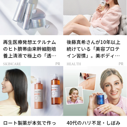
再生医療発想エテルナム
後藤真希さんが10年以上
のヒト臍帯由来幹細胞培
続けている「美容プロテ
養上清液で極上の「透明
イン習慣」。美ボディを
感ハリ肌」へ
支える朝ルーティンと
SKINCARE
HEALTH
PR
PR
は？
ロート製薬が本気で作っ
40代のハリ不足・しぼみ