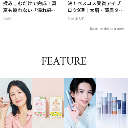
揉みこむだけで完成！真
決！ベスコス受賞アイブ
夏も崩れない「濡れ感ハ
ロウ9選｜太眉・薄眉タイ
ンサムヘア」
プ別の描き方
HAIR
MAKE UP
Recommended by
FEATURE