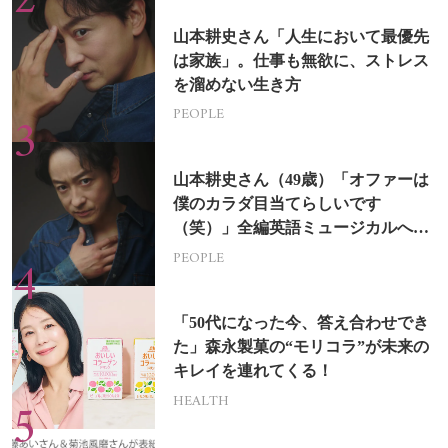
山本耕史さん「人生において最優先
は家族」。仕事も無欲に、ストレス
を溜めない生き方
PEOPLE
山本耕史さん（49歳）「オファーは
僕のカラダ目当てらしいです
（笑）」全編英語ミュージカルへの
挑戦
PEOPLE
「50代になった今、答え合わせでき
た」森永製菓の“モリコラ”が未来の
キレイを連れてくる！
HEALTH