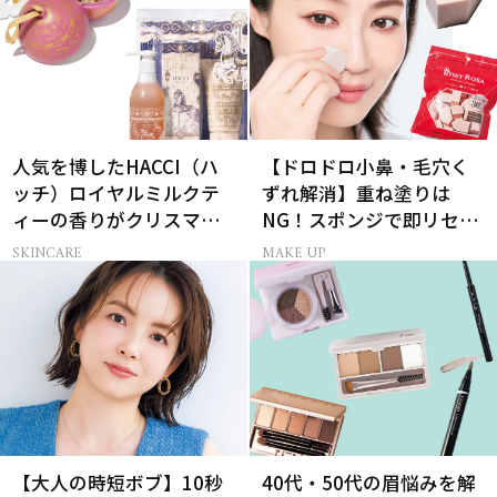
人気を博したHACCI（ハ
【ドロドロ小鼻・毛穴く
ッチ）ロイヤルミルクテ
ずれ解消】重ね塗りは
ィーの香りがクリスマス
NG！スポンジで即リセッ
に向けて限定セットで復
トするプロ技
SKINCARE
MAKE UP
刻！
【大人の時短ボブ】10秒
40代・50代の眉悩みを解