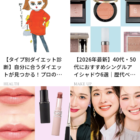
【タイプ別ダイエット診
【2026年最新】40代・50
断】自分に合うダイエッ
代におすすめシングルア
トが見つかる！プロの教
イシャドウ6選｜歴代ベス
える体質別ダイエット方
トコスメ受賞まとめ
HEALTH
MAKE UP
法