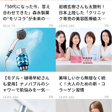
「50代になった今、答え
岩橋玄樹さんも太鼓判！
合わせできた」森永製菓
日本上陸した「クリニッ
の“モリコラ”が未来のキ
ク専売の美容医療級スキ
レイを連れてくる！
ンケア」
HEALTH
SKINCARE
PR
PR
【モデル・樋場早紀さん
美味しいから無理なく続
も愛用】ナノバブルのシ
く！大人のための新・コ
ャワーで肌悩みを一気に
ラーゲン習慣
解決
SKINCARE
SKINCARE
PR
PR