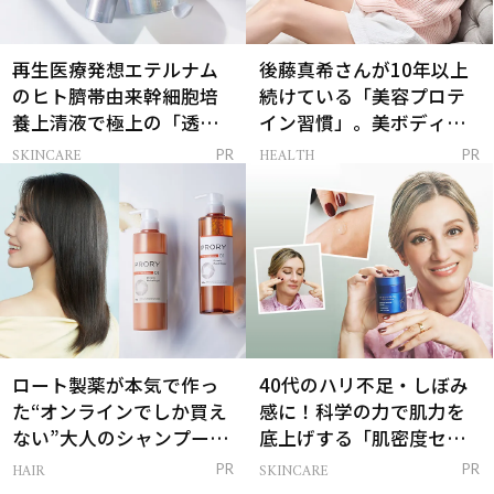
再生医療発想エテルナム
後藤真希さんが10年以上
のヒト臍帯由来幹細胞培
続けている「美容プロテ
養上清液で極上の「透明
イン習慣」。美ボディを
感ハリ肌」へ
支える朝ルーティンと
SKINCARE
HEALTH
PR
PR
は？
ロート製薬が本気で作っ
40代のハリ不足・しぼみ
た“オンラインでしか買え
感に！科学の力で肌力を
ない”大人のシャンプー＆
底上げする「肌密度セラ
トリートメントって？
ム」
HAIR
SKINCARE
PR
PR