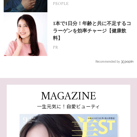
挑戦
PEOPLE
1本で1日分！年齢と共に不足するコ
ラーゲンを効率チャージ【健康飲
料】
PR
Recommended by
MAGAZINE
一生元気に！自愛ビューティ