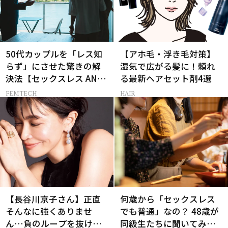
50代カップルを「レス知
【アホ毛・浮き毛対策】
らず」にさせた驚きの解
湿気で広がる髪に！頼れ
決法【セックスレス AND
る最新ヘアセット剤4選
THE CITY -女たちの告
FEMTECH
HAIR
白-】
【長谷川京子さん】正直
何歳から「セックスレス
そんなに強くありませ
でも普通」なの？ 48歳が
ん…負のループを抜ける
同級生たちに聞いてみた