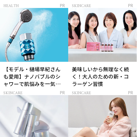
レイを連れてくる！
ンケア」
HEALTH
SKINCARE
PR
PR
【モデル・樋場早紀さん
美味しいから無理なく続
も愛用】ナノバブルのシ
く！大人のための新・コ
ャワーで肌悩みを一気に
ラーゲン習慣
解決
SKINCARE
SKINCARE
PR
PR