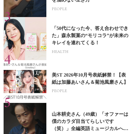
PEOPLE
「50代になった今、答え合わせでき
た」森永製菓の“モリコラ”が未来の
キレイを連れてくる！
HEALTH
美ST 2026年10月号表紙解禁！【表
紙は加藤あいさん＆菊池風磨さん】
PEOPLE
山本耕史さん（49歳）「オファーは
僕のカラダ目当てらしいです
（笑）」全編英語ミュージカルへの