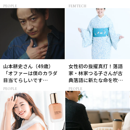
15分の習慣とは?
ら…
PEOPLE
FEMTECH
山本耕史さん（49歳）
女性初の抜擢真打！落語
「オファーは僕のカラダ
家・林家つる子さんが古
目当てらしいです
典落語に新たな命を吹き
（笑）」全編英語ミュー
込み続ける理由
PEOPLE
PEOPLE
ジカルへの挑戦