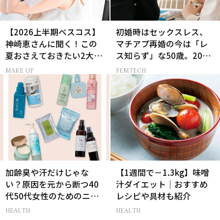
【2026上半期ベスコス】
初婚時はセックスレス、
神崎恵さんに聞く！この
マチアプ再婚の今は「レ
夏おさえておきたい2大メ
ス知らず」な50歳。20代
イクトレンド
と変えた“結婚の条件”と
MAKE UP
FEMTECH
は？
加齢臭や汗だけじゃな
【1週間で－1.3kg】味噌
い？原因を元から断つ40
汁ダイエット｜おすすめ
代50代女性のためのニオ
レシピや具材も紹介
イケア
HEALTH
HEALTH