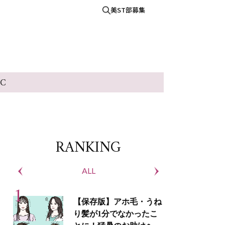
美ST部募集
IC
RANKING
ALL
S
【保存版】アホ毛・うね
り髪が1分でなかったこ