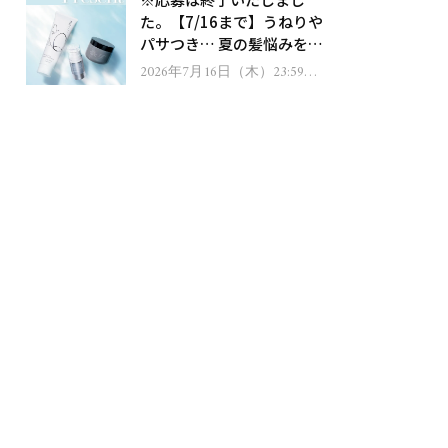
ゼント！
た。【7/16まで】うねりや
パサつき… 夏の髪悩みを解
消するヘアケアアイテムを
2026年7月16日（木）23:59ま
で
13名様にプレゼント！