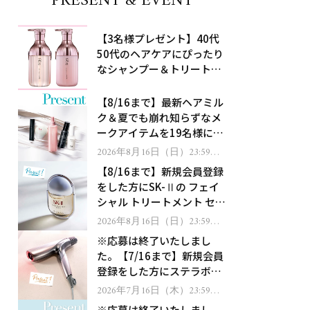
PRESENT & EVENT
【3名様プレゼント】40代
50代のヘアケアにぴったり
なシャンプー＆トリートメ
ントで、うねり悩みに対
処！
【8/16まで】最新ヘアミル
ク＆夏でも崩れ知らずなメ
ークアイテムを19名様にプ
レゼント！
2026年8月16日（日）23:59ま
で
【8/16まで】新規会員登録
をした方にSK-Ⅱの フェイ
シャル トリートメント セラ
ムをプレゼント！
2026年8月16日（日）23:59ま
で
※応募は終了いたしまし
た。【7/16まで】新規会員
登録をした方にステラボー
テのシャインリバース ヘア
2026年7月16日（木）23:59ま
で
ドライヤー ジュエルをプレ
※応募は終了いたしまし