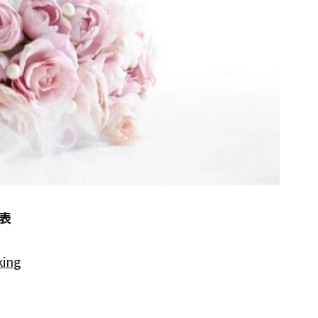
表
king