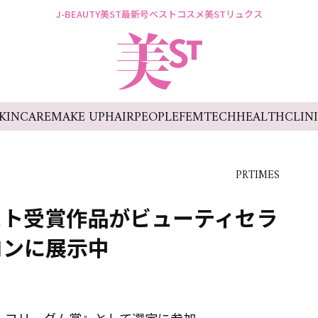
J-BEAUTY
美ST最新号
ベストコスメ
美STリュクス
KINCARE
MAKE UP
HAIR
PEOPLE
FEMTECH
HEALTH
CLIN
PRTIMES
スト受賞作品がビューティセラ
ロンに展示中