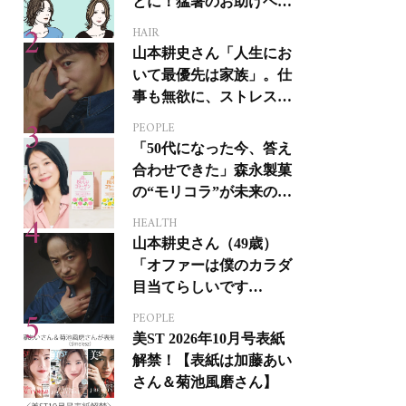
とに！猛暑のお助けヘア
アイテム16選
HAIR
山本耕史さん「人生にお
いて最優先は家族」。仕
事も無欲に、ストレスを
溜めない生き方
PEOPLE
「50代になった今、答え
合わせできた」森永製菓
の“モリコラ”が未来のキ
レイを連れてくる！
HEALTH
山本耕史さん（49歳）
「オファーは僕のカラダ
目当てらしいです
（笑）」全編英語ミュー
PEOPLE
ジカルへの挑戦
美ST 2026年10月号表紙
解禁！【表紙は加藤あい
さん＆菊池風磨さん】