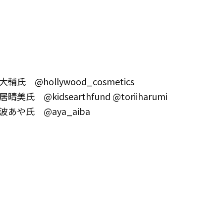
ん
@hollywood_cosmetics
kidsearthfund @toriiharumi
や氏 @aya_aiba