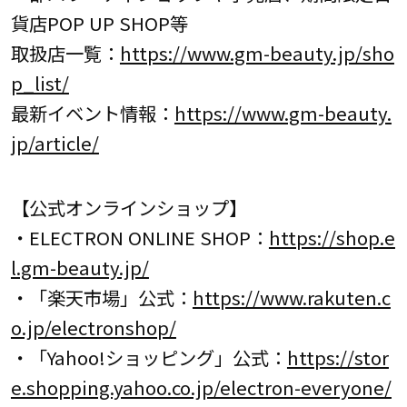
貨店POP UP SHOP等
取扱店一覧：
https://www.gm-beauty.jp/sho
p_list/
最新イベント情報：
https://www.gm-beauty.
jp/article/
【公式オンラインショップ】
・ELECTRON ONLINE SHOP：
https://shop.e
l.gm-beauty.jp/
・「楽天市場」公式：
https://www.rakuten.c
o.jp/electronshop/
・「Yahoo!ショッピング」公式：
https://stor
e.shopping.yahoo.co.jp/electron-everyone/