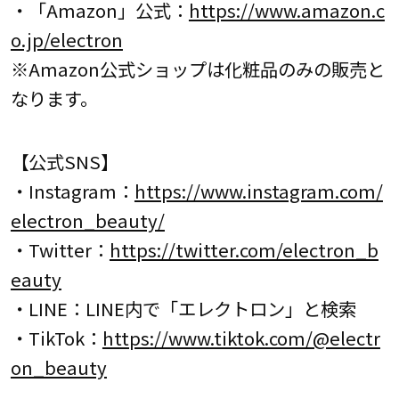
・「Amazon」公式：
https://www.amazon.c
o.jp/electron
※Amazon公式ショップは化粧品のみの販売と
なります。
【公式SNS】
・Instagram：
https://www.instagram.com/
electron_beauty/
・Twitter：
https://twitter.com/electron_b
eauty
・LINE：LINE内で「エレクトロン」と検索
・TikTok：
https://www.tiktok.com/@electr
on_beauty