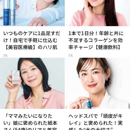
いつものケアに1品足すだ
1本で1日分！年齢と共に
け！自宅で手軽に仕込む
不足するコラーゲンを効
【美容医療級】のハリ肌
率チャージ【健康飲料】
「ママみたいになりた
ヘッドスパで「頭皮がキ
い」娘に褒められた紙本
レイ」と褒められた！実
さん(54歳)のリアル美容
感した“水の大切さ”