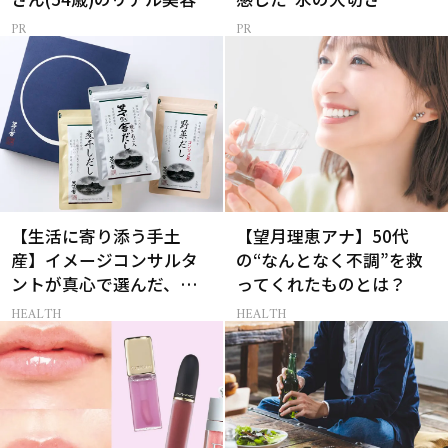
【生活に寄り添う手土
【望月理恵アナ】50代
産】イメージコンサルタ
の“なんとなく不調”を救
ントが真心で選んだ、相
ってくれたものとは？
手に本当に喜ばれるギフ
HEALTH
HEALTH
ト3選