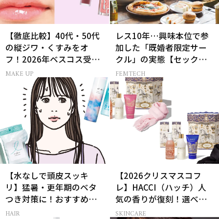
【徹底比較】40代・50代
レス10年…興味本位で参
の縦ジワ・くすみをオ
加した「既婚者限定サー
フ！2026年ベスコス受賞
クル」の実態【セックス
リキッドルージュ3選
レス AND THE CITY -女た
MAKE UP
FEMTECH
ちの告白-】
【水なしで頭皮スッキ
【2026クリスマスコフ
リ】猛暑・更年期のベタ
レ】HACCI（ハッチ）人
つき対策に！おすすめ最
気の香りが復刻！選べる
新ドライシャンプー4選
コフレが楽しい♡
HAIR
SKINCARE