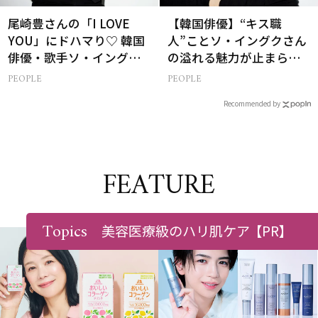
尾崎豊さんの「I LOVE
【韓国俳優】“キス職
YOU」にドハマり♡ 韓国
人”ことソ・イングクさん
俳優・歌手ソ・イングク
の溢れる魅力が止まらな
さんの音楽がすべての人
い【特別画像集】
PEOPLE
PEOPLE
生って？
Recommended by
FEATURE
Topics
美容医療級のハリ肌ケア
【PR】