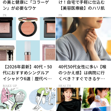
の美と健康に「コラーゲ
け！自宅で手軽に仕込む
ン」が必要なワケ
【美容医療級】のハリ肌
【2026年最新】40代・50
40代50代女性に多い【喉
代におすすめシングルア
のつかえ感】は病院に行
イシャドウ6選｜歴代ベス
くべき？すぐできるケア5
トコスメ受賞まとめ
選も！
MAKE UP
HEALTH