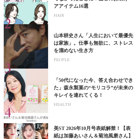
アアイテム16選
HAIR
山本耕史さん「人生において最優先
は家族」。仕事も無欲に、ストレス
を溜めない生き方
PEOPLE
「50代になった今、答え合わせでき
た」森永製菓の“モリコラ”が未来の
キレイを連れてくる！
HEALTH
美ST 2026年10月号表紙解禁！【表
紙は加藤あいさん＆菊池風磨さん】