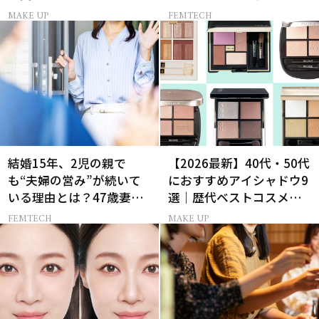
ス AND THE CITY -女たち
MAKE UP
FEMTECH
の告白-】
結婚15年、2児の親で
【2026最新】40代・50代
も“夫婦の営み”が続いて
におすすめアイシャドウ9
いる理由とは？47歳妻が
選｜歴代ベストコスメ受
実践する【レスにならな
賞まとめ
FEMTECH
MAKE UP
いコツ】