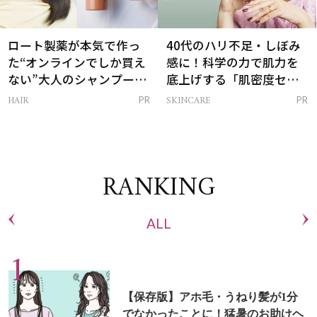
ロート製薬が本気で作っ
40代のハリ不足・しぼみ
た“オンラインでしか買え
感に！科学の力で肌力を
ない”大人のシャンプー＆
底上げする「肌密度セラ
トリートメントって？
ム」
HAIR
SKINCARE
PR
PR
RANKING
ALL
【保存版】アホ毛・うねり髪が1分
でなかったことに！猛暑のお助けヘ