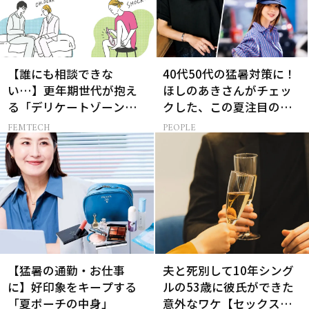
【誰にも相談できな
40代50代の猛暑対策に！
い…】更年期世代が抱え
ほしのあきさんがチェッ
る「デリケートゾーン」
クした、この夏注目の暑
のリアルなお悩み４選
さ対策グッズ3選
FEMTECH
PEOPLE
【猛暑の通勤・お仕事
夫と死別して10年シング
に】好印象をキープする
ルの53歳に彼氏ができた
「夏ポーチの中身」
意外なワケ【セックスレ