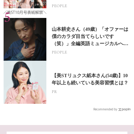
PEOPLE
山本耕史さん（49歳）「オファーは
僕のカラダ目当てらしいです
（笑）」全編英語ミュージカルへの
挑戦
PEOPLE
【美STリュクス紙本さん(54歳)】10
年以上も続いている美容習慣とは？
PR
Recommended by