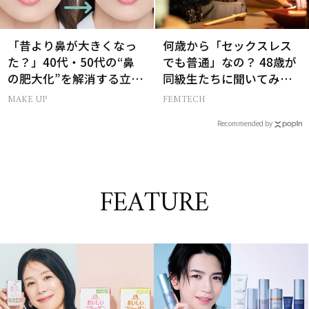
「昔より鼻が大きくなっ
何歳から「セックスレス
た？」40代・50代の“鼻
でも普通」なの？ 48歳が
の肥大化”を解消する立体
同級生たちに聞いてみた
小鼻メイク
ら…
MAKE UP
FEMTECH
Recommended by
FEATURE