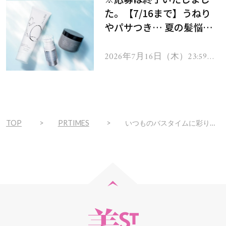
た。【7/16まで】うねり
やパサつき… 夏の髪悩み
を解消するヘアケアアイテ
ムを13名様にプレゼン
2026年7月16日（木）23:59ま
で
ト！
TOP
PRTIMES
いつものバスタイムに彩りを。エッセンシャルの限定パッケージが発売スタート！