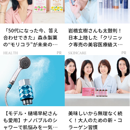
「50代になった今、答え
岩橋玄樹さんも太鼓判！
合わせできた」森永製菓
日本上陸した「クリニッ
の“モリコラ”が未来のキ
ク専売の美容医療級スキ
レイを連れてくる！
ンケア」
HEALTH
SKINCARE
PR
PR
【モデル・樋場早紀さん
美味しいから無理なく続
も愛用】ナノバブルのシ
く！大人のための新・コ
ャワーで肌悩みを一気に
ラーゲン習慣