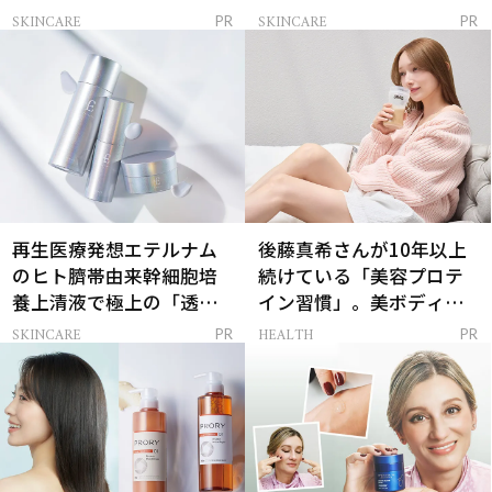
解決
SKINCARE
SKINCARE
PR
PR
再生医療発想エテルナム
後藤真希さんが10年以上
のヒト臍帯由来幹細胞培
続けている「美容プロテ
養上清液で極上の「透明
イン習慣」。美ボディを
感ハリ肌」へ
支える朝ルーティンと
SKINCARE
HEALTH
PR
PR
は？