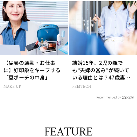
【猛暑の通勤・お仕事
結婚15年、2児の親で
に】好印象をキープする
も“夫婦の営み”が続いて
「夏ポーチの中身」
いる理由とは？47歳妻が
実践する【レスにならな
MAKE UP
FEMTECH
いコツ】
Recommended by
FEATURE