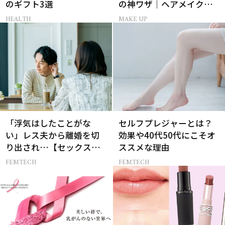
のギフト3選
の神ワザ｜ヘアメイク長
井かおりさん直伝
HEALTH
MAKE UP
「浮気はしたことがな
セルフプレジャーとは？
い」レス夫から離婚を切
効果や40代50代にこそオ
り出され…【セックスレ
ススメな理由
ス AND THE CITY -女たち
FEMTECH
FEMTECH
の告白-】