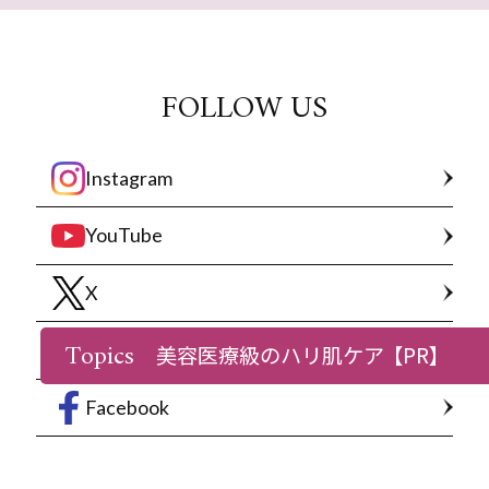
FOLLOW US
Instagram
YouTube
X
Topics
LINE
美容医療級のハリ肌ケア
【PR】
Facebook