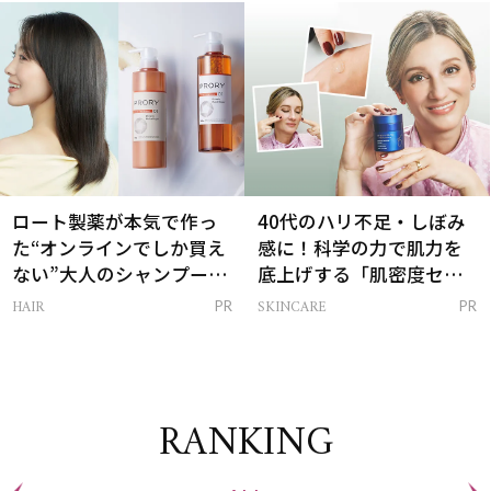
は？
ロート製薬が本気で作っ
40代のハリ不足・しぼみ
た“オンラインでしか買え
感に！科学の力で肌力を
ない”大人のシャンプー＆
底上げする「肌密度セラ
トリートメントって？
ム」
HAIR
SKINCARE
PR
PR
RANKING