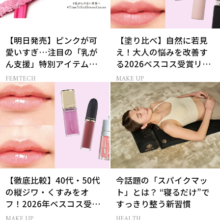
【明日発売】ピンクが可
【塗り比べ】自然に若見
愛いすぎ…注目の「乳が
え！大人の悩みを改善す
ん支援」特別アイテム６
る2026ベスコス受賞リッ
選
プTOP3
FEMTECH
MAKE UP
【徹底比較】40代・50代
今話題の「スパイクマッ
の縦ジワ・くすみをオ
ト」とは？ “寝るだけ”で
フ！2026年ベスコス受賞
すっきり整う新習慣
リキッドルージュ3選
MAKE UP
HEALTH