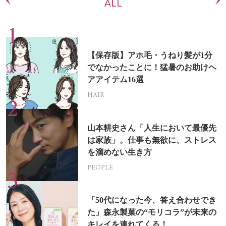
ALL
【保存版】アホ毛・うねり髪が1分
でなかったことに！猛暑のお助けヘ
アアイテム16選
HAIR
山本耕史さん「人生において最優先
は家族」。仕事も無欲に、ストレス
を溜めない生き方
PEOPLE
「50代になった今、答え合わせでき
た」森永製菓の“モリコラ”が未来の
キレイを連れてくる！