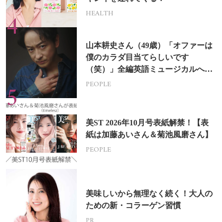
HEALTH
山本耕史さん（49歳）「オファーは
僕のカラダ目当てらしいです
（笑）」全編英語ミュージカルへの
挑戦
PEOPLE
美ST 2026年10月号表紙解禁！【表
紙は加藤あいさん＆菊池風磨さん】
PEOPLE
美味しいから無理なく続く！大人の
ための新・コラーゲン習慣
PR