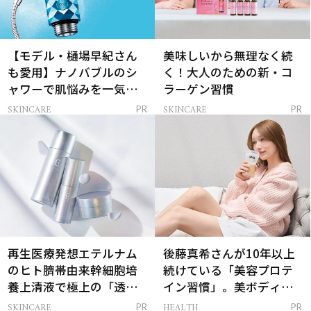
【モデル・樋場早紀さん
美味しいから無理なく続
も愛用】ナノバブルのシ
く！大人のための新・コ
ャワーで肌悩みを一気に
ラーゲン習慣
解決
SKINCARE
SKINCARE
PR
PR
再生医療発想エテルナム
後藤真希さんが10年以上
のヒト臍帯由来幹細胞培
続けている「美容プロテ
養上清液で極上の「透明
イン習慣」。美ボディを
感ハリ肌」へ
支える朝ルーティンと
SKINCARE
HEALTH
PR
PR