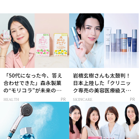
「50代になった今、答え
岩橋玄樹さんも太鼓判！
合わせできた」森永製菓
日本上陸した「クリニッ
の“モリコラ”が未来のキ
ク専売の美容医療級スキ
レイを連れてくる！
ンケア」
HEALTH
SKINCARE
PR
PR