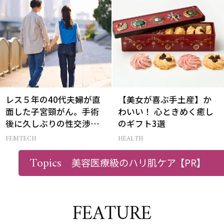
レス５年の40代夫婦が直
【美女が喜ぶ手土産】か
面した子宮頸がん。手術
わいい！ 心ときめく癒し
後に久しぶりの性交渉を
のギフト3選
試しみたら…
FEMTECH
HEALTH
Recommended by
Topics
美容医療級のハリ肌ケア
【PR】
FEATURE