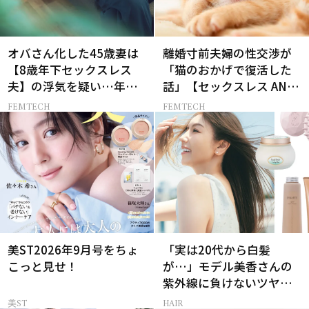
オバさん化した45歳妻は
離婚寸前夫婦の性交渉が
【8歳年下セックスレス
「猫のおかげで復活した
夫】の浮気を疑い…年の
話」【セックスレス AND
差婚の悲しい末路
THE CITY -女たちの告
FEMTECH
FEMTECH
白-】
美ST2026年9月号をちょ
「実は20代から白髪
こっと見せ！
が…」モデル美香さんの
紫外線に負けないツヤ美
髪ケア
美ST
HAIR