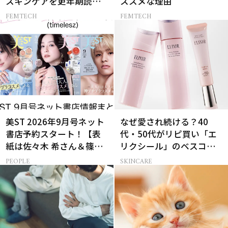
スキンケアを更年期読者
ススメな理由
が本気でお試し！
FEMTECH
FEMTECH
美ST 2026年9月号ネット
なぜ愛され続ける？40
書店予約スタート！【表
代・50代がリピ買い「エ
紙は佐々木 希さん＆篠塚
リクシール」のベスコス
大輝さん】
受賞名品3選
PEOPLE
SKINCARE