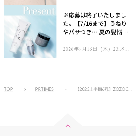
で
をプレゼント！
※応募は終了いたしまし
た。【7/16まで】うねり
やパサつき… 夏の髪悩み
を解消するヘアケアアイテ
ムを13名様にプレゼン
2026年7月16日（木）23:59ま
で
ト！
TOP
PRTIMES
【2023上半期6冠】ZOZOCOSME AWARDS 2023 上半期＆WWDBEAUTY2023年上半期にて、韓国コスメブランド「MILK TOUCH」商品が各種大賞を受賞！