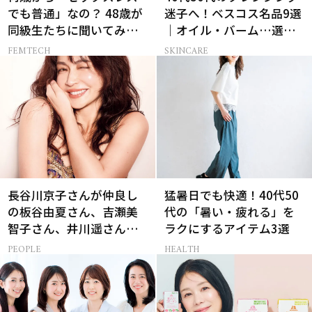
でも普通」なの？ 48歳が
迷子へ！ベスコス名品9選
同級生たちに聞いてみた
｜オイル・バーム…選び
ら…
方の正解は？
FEMTECH
SKINCARE
長谷川京子さんが仲良し
猛暑日でも快適！40代50
の板谷由夏さん、吉瀬美
代の「暑い・疲れる」を
智子さん、井川遥さんと
ラクにするアイテム3選
集まる理由は…
PEOPLE
HEALTH