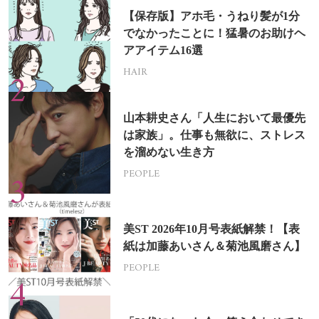
【保存版】アホ毛・うねり髪が1分
でなかったことに！猛暑のお助けヘ
アアイテム16選
HAIR
山本耕史さん「人生において最優先
は家族」。仕事も無欲に、ストレス
を溜めない生き方
PEOPLE
美ST 2026年10月号表紙解禁！【表
紙は加藤あいさん＆菊池風磨さん】
PEOPLE