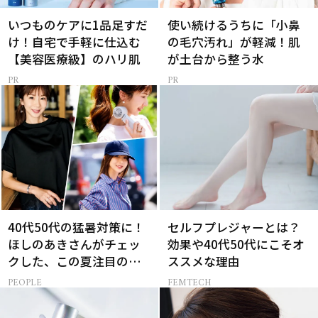
いつものケアに1品足すだ
使い続けるうちに「小鼻
け！自宅で手軽に仕込む
の毛穴汚れ」が軽減！肌
【美容医療級】のハリ肌
が土台から整う水
40代50代の猛暑対策に！
セルフプレジャーとは？
ほしのあきさんがチェッ
効果や40代50代にこそオ
クした、この夏注目の暑
ススメな理由
さ対策グッズ3選
PEOPLE
FEMTECH