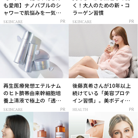
も愛用】ナノバブルのシ
く！大人のための新・コ
ャワーで肌悩みを一気に
ラーゲン習慣
解決
SKINCARE
SKINCARE
PR
PR
再生医療発想エテルナム
後藤真希さんが10年以上
のヒト臍帯由来幹細胞培
続けている「美容プロテ
養上清液で極上の「透明
イン習慣」。美ボディを
感ハリ肌」へ
支える朝ルーティンと
SKINCARE
HEALTH
PR
PR
は？