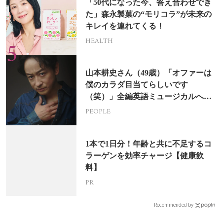
「50代になった今、答え合わせでき
た」森永製菓の“モリコラ”が未来の
キレイを連れてくる！
HEALTH
山本耕史さん（49歳）「オファーは
僕のカラダ目当てらしいです
（笑）」全編英語ミュージカルへの
挑戦
PEOPLE
1本で1日分！年齢と共に不足するコ
ラーゲンを効率チャージ【健康飲
料】
PR
Recommended by