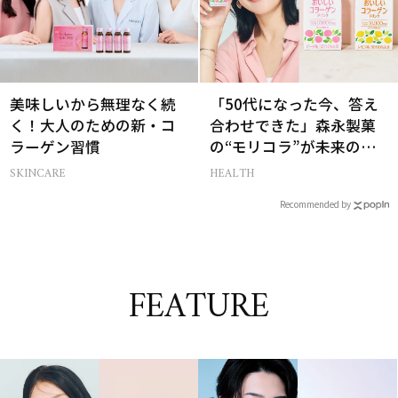
美味しいから無理なく続
「50代になった今、答え
く！大人のための新・コ
合わせできた」森永製菓
ラーゲン習慣
の“モリコラ”が未来のキ
レイを連れてくる！
SKINCARE
HEALTH
Recommended by
FEATURE