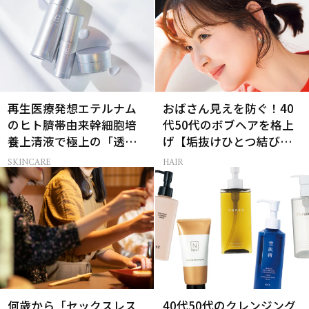
再生医療発想エテルナム
おばさん見えを防ぐ！40
のヒト臍帯由来幹細胞培
代50代のボブヘアを格上
養上清液で極上の「透明
げ【垢抜けひとつ結び】
感ハリ肌」へ
のルール
SKINCARE
HAIR
何歳から「セックスレス
40代50代のクレンジング