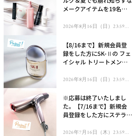
ルク＆夏でも崩れ知らずな
メークアイテムを19名様
にプレゼント！
2026年8月16日（日）23:59ま
で
【8/16まで】新規会員登
録をした方にSK-Ⅱの フェ
イシャル トリートメント
セラムをプレゼント！
2026年8月16日（日）23:59ま
で
※応募は終了いたしまし
た。【7/16まで】新規会
員登録をした方にステラボ
ーテのシャインリバース
ヘアドライヤー ジュエル
2026年7月16日（木）23:59ま