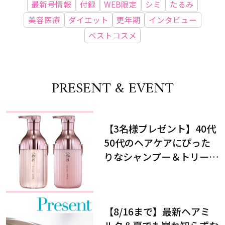
最新号情報
付録
WEB限定
シミ
たるみ
美容医療
ダイエット
更年期
インタビュー
ベストコスメ
PRESENT & EVENT
【3名様プレゼント】40代
50代のヘアケアにぴった
りなシャンプー＆トリート
メントで、うねり悩みに対
処！
【8/16まで】最新ヘアミ