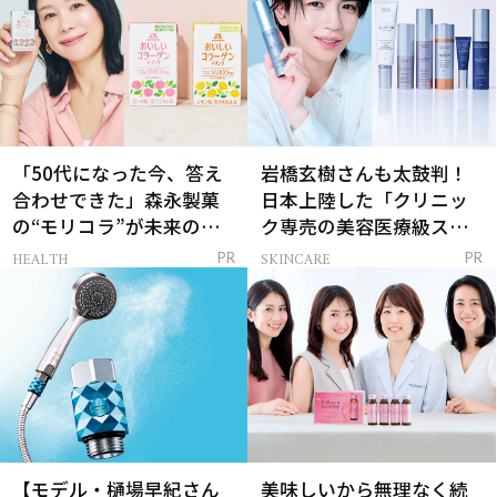
「50代になった今、答え
岩橋玄樹さんも太鼓判！
合わせできた」森永製菓
日本上陸した「クリニッ
の“モリコラ”が未来のキ
ク専売の美容医療級スキ
レイを連れてくる！
ンケア」
HEALTH
SKINCARE
PR
PR
【モデル・樋場早紀さん
美味しいから無理なく続