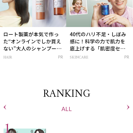
ロート製薬が本気で作っ
40代のハリ不足・しぼみ
た“オンラインでしか買え
感に！科学の力で肌力を
ない”大人のシャンプー＆
底上げする「肌密度セラ
トリートメントって？
ム」
HAIR
SKINCARE
PR
PR
RANKING
ALL