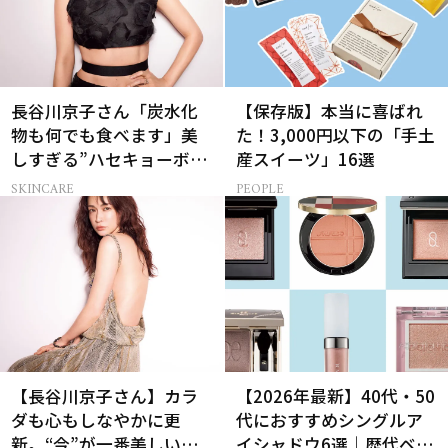
長谷川京子さん「炭水化
【保存版】本当に喜ばれ
物も何でも食べます」美
た！3,000円以下の「手土
しすぎる”ハセキョーボデ
産スイーツ」16選
ィ”を作る秘訣
SKINCARE
PEOPLE
【長谷川京子さん】カラ
【2026年最新】40代・50
ダも心もしなやかに更
代におすすめシングルア
新。“今”が一番美しい
イシャドウ6選｜歴代ベス