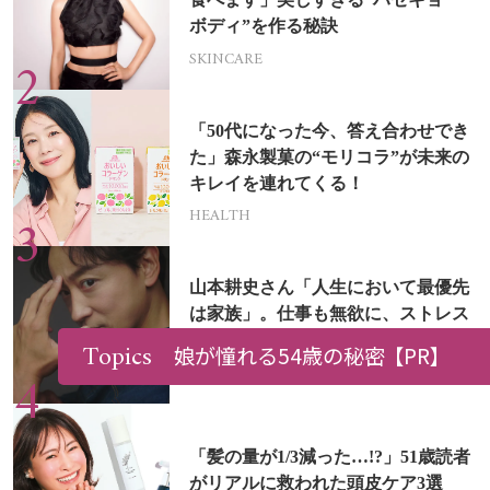
ボディ”を作る秘訣
SKINCARE
「50代になった今、答え合わせでき
た」森永製菓の“モリコラ”が未来の
キレイを連れてくる！
HEALTH
山本耕史さん「人生において最優先
は家族」。仕事も無欲に、ストレス
を溜めない生き方
Topics
娘が憧れる54歳の秘密
【PR】
PEOPLE
「髪の量が1/3減った…!?」51歳読者
がリアルに救われた頭皮ケア3選