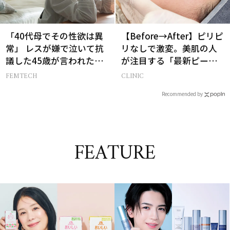
「40代母でその性欲は異
【Before→After】ピリピ
常」 レスが嫌で泣いて抗
リなしで激変。美肌の人
議した45歳が言われた暴
が注目する「最新ピーリ
言【セックスレス AND
ング」で43歳が驚きの透
FEMTECH
CLINIC
THE CITY -女たちの告
明感
Recommended by
白-】
FEATURE