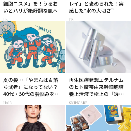
細胞コスメ」を！うるお
レイ」と褒められた！実
いとハリが絶好調な肌へ
感した“水の大切さ”
夏の髪…「やまんば＆落
再生医療発想エテルナム
ち武者」になってない？
のヒト臍帯由来幹細胞培
40代・50代の髪悩みをレ
養上清液で極上の「透明
スキューする裏ワザ
感ハリ肌」へ
HAIR
SKINCARE