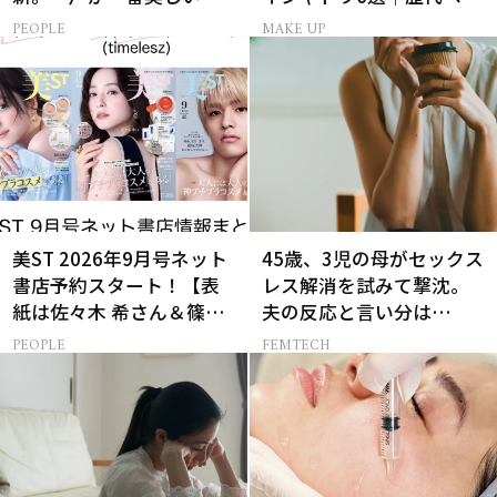
［特別画像集］
トコスメ受賞まとめ
PEOPLE
MAKE UP
美ST 2026年9月号ネット
45歳、3児の母がセックス
書店予約スタート！【表
レス解消を試みて撃沈。
紙は佐々木 希さん＆篠塚
夫の反応と言い分は…
大輝さん】
PEOPLE
FEMTECH