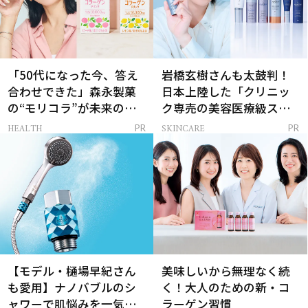
「50代になった今、答え
岩橋玄樹さんも太鼓判！
合わせできた」森永製菓
日本上陸した「クリニッ
の“モリコラ”が未来のキ
ク専売の美容医療級スキ
レイを連れてくる！
ンケア」
HEALTH
SKINCARE
PR
PR
【モデル・樋場早紀さん
美味しいから無理なく続
も愛用】ナノバブルのシ
く！大人のための新・コ
ャワーで肌悩みを一気に
ラーゲン習慣