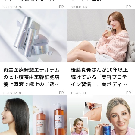
解決
SKINCARE
SKINCARE
PR
PR
再生医療発想エテルナム
後藤真希さんが10年以上
のヒト臍帯由来幹細胞培
続けている「美容プロテ
養上清液で極上の「透明
イン習慣」。美ボディを
感ハリ肌」へ
支える朝ルーティンと
SKINCARE
HEALTH
PR
PR
は？