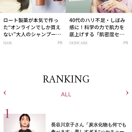
ロート製薬が本気で作っ
40代のハリ不足・しぼみ
た“オンラインでしか買え
感に！科学の力で肌力を
ない”大人のシャンプー＆
底上げする「肌密度セラ
トリートメントって？
ム」
HAIR
SKINCARE
PR
PR
RANKING
ALL
長谷川京子さん「炭水化物も何でも
食べます」美しすぎる”ハセキョー