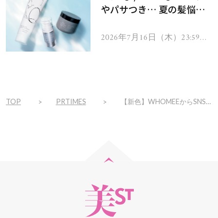
やパサつき… 夏の髪悩み
を解消するヘアケアアイテ
ムを13名様にプレゼン
2026年7月16日（木）23:59ま
で
ト！
TOP
PRTIMES
【新色】WHOMEEからSNSで大バズりした『キニシーラー』の限定カラー登場！赤みに特化した“グリーン”で、スキンケアしながら気になるお悩みをカバー※