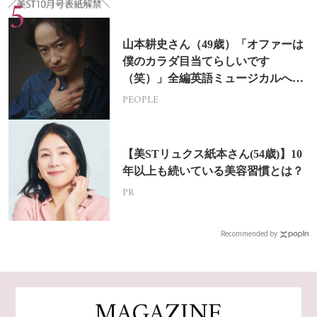
山本耕史さん（49歳）「オファーは
僕のカラダ目当てらしいです
（笑）」全編英語ミュージカルへの
挑戦
PEOPLE
【美STリュクス紙本さん(54歳)】10
年以上も続いている美容習慣とは？
PR
Recommended by
MAGAZINE