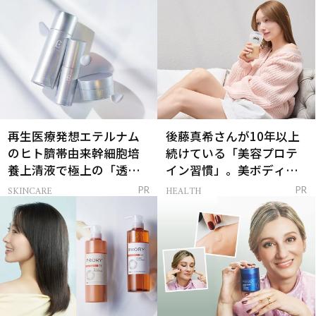
再生医療発想エテルナム
後藤真希さんが10年以上
のヒト臍帯由来幹細胞培
続けている「美容プロテ
養上清液で極上の「透明
イン習慣」。美ボディを
感ハリ肌」へ
支える朝ルーティンと
SKINCARE
HEALTH
PR
PR
は？