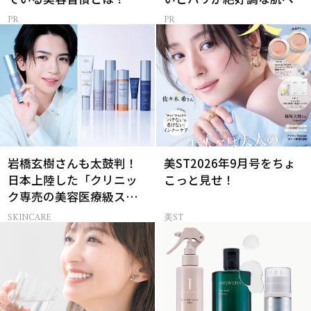
岩橋玄樹さんも太鼓判！
美ST2026年9月号をちょ
日本上陸した「クリニッ
こっと見せ！
ク専売の美容医療級スキ
ンケア」
SKINCARE
美ST