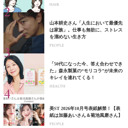
HAIR
山本耕史さん「人生において最優先
は家族」。仕事も無欲に、ストレス
を溜めない生き方
PEOPLE
「50代になった今、答え合わせでき
た」森永製菓の“モリコラ”が未来の
キレイを連れてくる！
HEALTH
美ST 2026年10月号表紙解禁！【表
紙は加藤あいさん＆菊池風磨さん】
PEOPLE