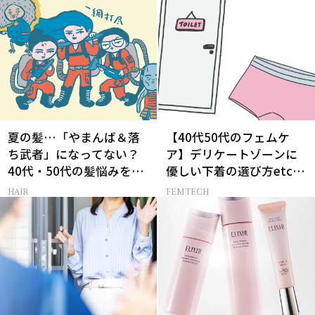
夏の髪…「やまんば＆落
【40代50代のフェムケ
ち武者」になってない？
ア】デリケートゾーンに
40代・50代の髪悩みをレ
優しい下着の選び方etc.
スキューする裏ワザ
をプロが解説！
HAIR
FEMTECH