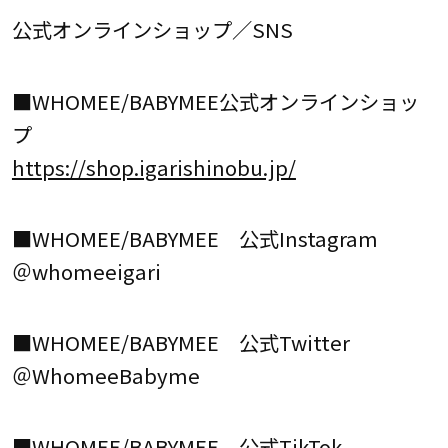
公式オンラインショップ／SNS
■WHOMEE/BABYMEE公式オンラインショッ
プ
https://shop.igarishinobu.jp/
■WHOMEE/BABYMEE 公式Instagram
＠whomeeigari
■WHOMEE/BABYMEE 公式Twitter
＠WhomeeBabyme
■WHOMEE/BABYMEE 公式TikTok