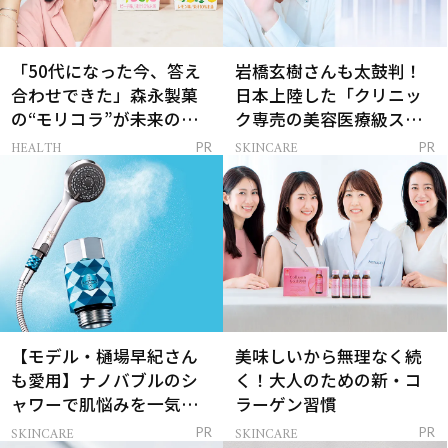
「50代になった今、答え
岩橋玄樹さんも太鼓判！
合わせできた」森永製菓
日本上陸した「クリニッ
の“モリコラ”が未来のキ
ク専売の美容医療級スキ
レイを連れてくる！
ンケア」
HEALTH
SKINCARE
PR
PR
【モデル・樋場早紀さん
美味しいから無理なく続
も愛用】ナノバブルのシ
く！大人のための新・コ
ャワーで肌悩みを一気に
ラーゲン習慣
解決
SKINCARE
SKINCARE
PR
PR