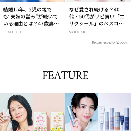
結婚15年、2児の親で
なぜ愛され続ける？40
も“夫婦の営み”が続いて
代・50代がリピ買い「エ
いる理由とは？47歳妻が
リクシール」のベスコス
実践する【レスにならな
受賞名品3選
FEMTECH
SKINCARE
いコツ】
Recommended by
FEATURE