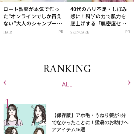
ロート製薬が本気で作っ
40代のハリ不足・しぼみ
た“オンラインでしか買え
感に！科学の力で肌力を
ない”大人のシャンプー＆
底上げする「肌密度セラ
トリートメントって？
ム」
HAIR
SKINCARE
PR
PR
RANKING
ALL
【保存版】アホ毛・うねり髪が1分
でなかったことに！猛暑のお助けヘ
アアイテム16選