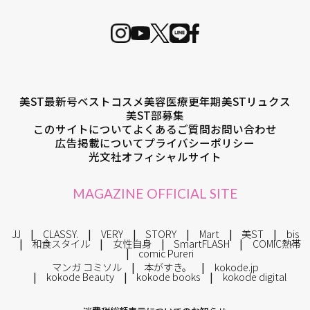
美ST最新号
ベストコスメ
美容医療
更年期
美STリュクス
美ST部募集
このサイトについて
よくあるご質問
お問い合わせ
広告掲載について
プライバシーポリシー
光文社オフィシャルサイト
MAGAZINE OFFICIAL SITE
JJ
CLASSY.
VERY
STORY
Mart
美ST
bis
和食スタイル
女性自身
SmartFLASH
COMIC熱帯
comic Pureri
マンガ コミソル
本がすき。
kokode.jp
kokode Beauty
kokode books
kokode digital