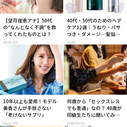
【望月理恵アナ】50代
40代・50代のためのヘア
の“なんとなく不調”を救
ケア12選｜うねり・パサ
ってくれたものとは？
つき・ダメージ…髪悩み
から選ぶベスコス受賞コ
HEALTH
HAIR
スメ
10年以上も愛用！モデル
何歳から「セックスレス
美香さんが手放さない
でも普通」なの？ 48歳が
「老けないサプリ」
同級生たちに聞いてみた
ら…
HEALTH
FEMTECH