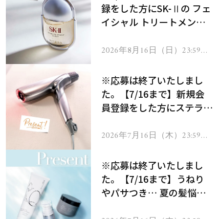
録をした方にSK-Ⅱの フェ
イシャル トリートメント
セラムをプレゼント！
2026年8月16日（日）23:59ま
で
※応募は終了いたしまし
た。【7/16まで】新規会
員登録をした方にステラボ
ーテのシャインリバース
ヘアドライヤー ジュエル
2026年7月16日（木）23:59ま
で
をプレゼント！
※応募は終了いたしまし
た。【7/16まで】うねり
やパサつき… 夏の髪悩み
を解消するヘアケアアイテ