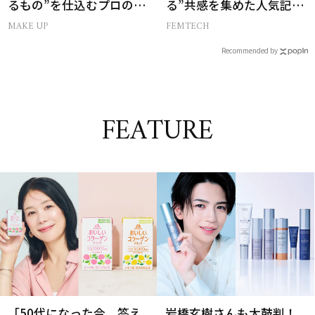
るもの”を仕込むプロの超
る”共感を集めた人気記事
簡単メイクテク
10選
MAKE UP
FEMTECH
Recommended by
FEATURE
「50代になった今、答え
岩橋玄樹さんも太鼓判！