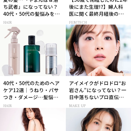
ち武者」になってない？
後にまた生理!?】婦人科
40代・50代の髪悩みをレ
医に聞く最終月経後の出
スキューする裏ワザ
血の対処法
HAIR
FEMTECH
40代・50代のためのヘア
アイメイクがドロドロ“お
ケア12選｜うねり・パサ
岩さん”になってない？一
つき・ダメージ…髪悩み
日中落ちないプロ直伝
から選ぶベスコス受賞コ
「仕込みパウダー」
HAIR
MAKE UP
スメ