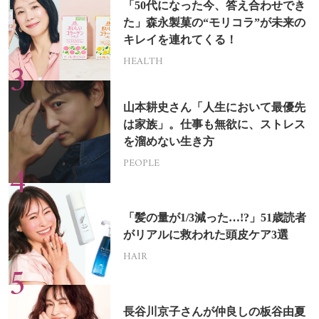
「50代になった今、答え合わせでき
た」森永製菓の“モリコラ”が未来の
キレイを連れてくる！
HEALTH
山本耕史さん「人生において最優先
は家族」。仕事も無欲に、ストレス
を溜めない生き方
PEOPLE
「髪の量が1/3減った…!?」51歳読者
がリアルに救われた頭皮ケア3選
HAIR
長谷川京子さんが仲良しの板谷由夏