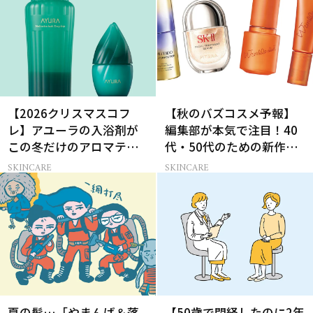
【2026クリスマスコフ
【秋のバズコスメ予報】
レ】アユーラの入浴剤が
編集部が本気で注目！40
この冬だけのアロマティ
代・50代のための新作ス
ックハーブの香りに
キンケア4選
SKINCARE
SKINCARE
夏の髪…「やまんば＆落
【50歳で閉経したのに2年