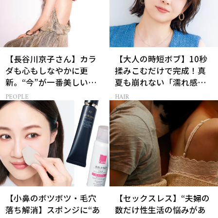
【長谷川京子さん】カラ
【大人の時短ボブ】10秒
ダも心もしなやかに更
揉みこむだけで完成！真
新。“今”が一番美しい
夏も崩れない「濡れ感ハ
［特別画像集］
ンサムヘア」
PEOPLE
HAIR
【小鼻のボツボツ・毛穴
【セックスレス】“夫婦の
落ち解消】スポンジに“あ
数だけ性生活の悩みがあ