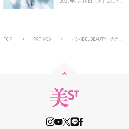
ムを13名様にプレゼン
2026年7月16日（木）23:59ま
で
ト！
TOP
PRTIMES
＜SNIDEL BEAUTY＞完売続きの限定パレット「アイデザイナー 」から、ルミネ新宿2店 限定色が登場！発売を記念したスペシャルなキットも。