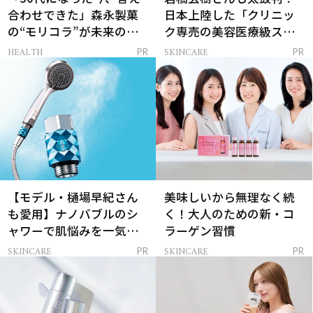
合わせできた」森永製菓
日本上陸した「クリニッ
の“モリコラ”が未来のキ
ク専売の美容医療級スキ
レイを連れてくる！
ンケア」
HEALTH
SKINCARE
PR
PR
【モデル・樋場早紀さん
美味しいから無理なく続
も愛用】ナノバブルのシ
く！大人のための新・コ
ャワーで肌悩みを一気に
ラーゲン習慣
解決
SKINCARE
SKINCARE
PR
PR