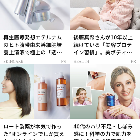
再生医療発想エテルナム
後藤真希さんが10年以上
のヒト臍帯由来幹細胞培
続けている「美容プロテ
養上清液で極上の「透明
イン習慣」。美ボディを
感ハリ肌」へ
支える朝ルーティンと
SKINCARE
HEALTH
PR
PR
は？
ロート製薬が本気で作っ
40代のハリ不足・しぼみ
た“オンラインでしか買え
感に！科学の力で肌力を