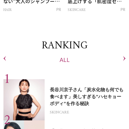
ない”大人のシャンプー＆
底上げする「肌密度セラ
トリートメントって？
ム」
HAIR
SKINCARE
PR
PR
RANKING
ALL
長谷川京子さん「炭水化物も何でも
食べます」美しすぎる”ハセキョー
ボディ”を作る秘訣
SKINCARE