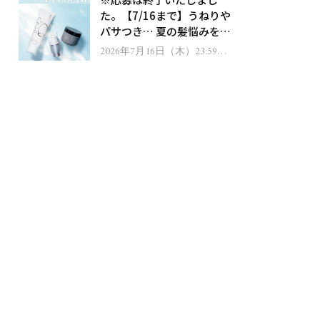
ゼント！
た。【7/16まで】うねりや
パサつき… 夏の髪悩みを解
消するヘアケアアイテムを
2026年7月16日（木）23:59ま
で
13名様にプレゼント！