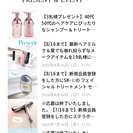
PRESENT & EVENT
【3名様プレゼント】40代
50代のヘアケアにぴったり
なシャンプー＆トリートメ
ントで、うねり悩みに対
処！
【8/16まで】最新ヘアミル
ク＆夏でも崩れ知らずなメ
ークアイテムを19名様にプ
レゼント！
2026年8月16日（日）23:59ま
で
【8/16まで】新規会員登録
をした方にSK-Ⅱの フェイ
シャル トリートメント セラ
ムをプレゼント！
2026年8月16日（日）23:59ま
で
※応募は終了いたしまし
た。【7/16まで】新規会員
登録をした方にステラボー
テのシャインリバース ヘア
2026年7月16日（木）23:59ま
で
ドライヤー ジュエルをプレ
※応募は終了いたしまし