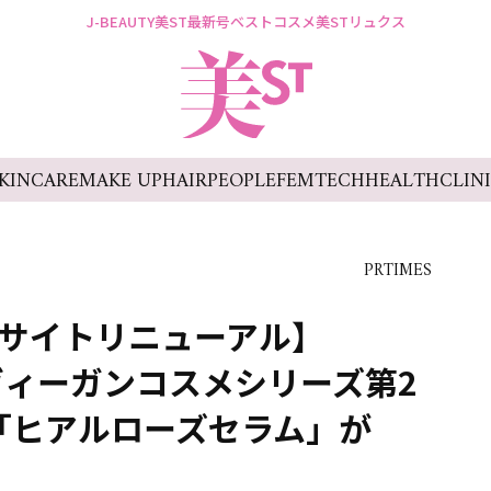
J-BEAUTY
美ST最新号
ベストコスメ
美STリュクス
KINCARE
MAKE UP
HAIR
PEOPLE
FEMTECH
HEALTH
CLIN
PRTIMES
サイトリニューアル】
rsのヴィーガンコスメシリーズ第2
「ヒアルローズセラム」が