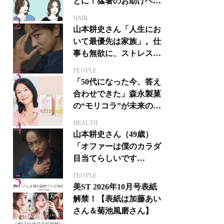
とに！猛暑のお助けヘア
アイテム16選
HAIR
山本耕史さん「人生にお
いて最優先は家族」。仕
事も無欲に、ストレスを
溜めない生き方
PEOPLE
「50代になった今、答え
合わせできた」森永製菓
の“モリコラ”が未来のキ
レイを連れてくる！
HEALTH
山本耕史さん（49歳）
「オファーは僕のカラダ
目当てらしいです
（笑）」全編英語ミュー
PEOPLE
ジカルへの挑戦
美ST 2026年10月号表紙
解禁！【表紙は加藤あい
さん＆菊池風磨さん】