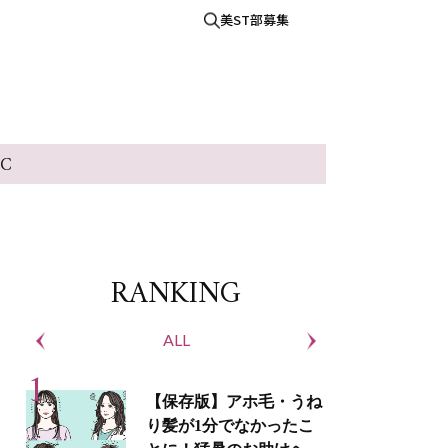
美ST部募集
IC
RANKING
ALL
S
【保存版】アホ毛・うね
り髪が1分でなかったこ