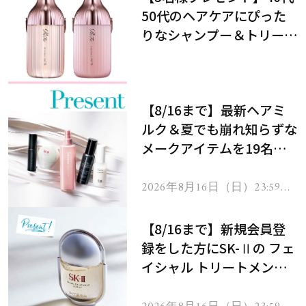
50代のヘアケアにぴった
りなシャンプー＆トリート
メントで、うねり悩みに対
処！
【8/16まで】最新ヘアミ
ルク＆夏でも崩れ知らずな
メークアイテムを19名様
にプレゼント！
2026年8月16日（日）23:59ま
で
【8/16まで】新規会員登
録をした方にSK-Ⅱの フェ
イシャル トリートメント
セラムをプレゼント！