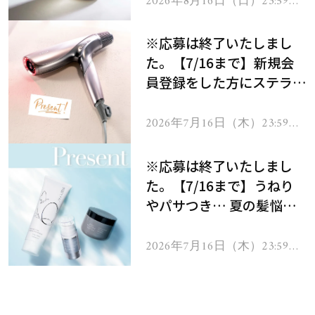
2026年8月16日（日）23:59ま
で
※応募は終了いたしまし
た。【7/16まで】新規会
員登録をした方にステラボ
ーテのシャインリバース
ヘアドライヤー ジュエル
2026年7月16日（木）23:59ま
で
をプレゼント！
※応募は終了いたしまし
た。【7/16まで】うねり
やパサつき… 夏の髪悩み
を解消するヘアケアアイテ
ムを13名様にプレゼン
2026年7月16日（木）23:59ま
で
ト！