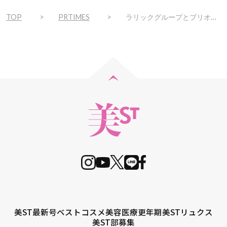
TOP
PRTIMES
ラリックグループとブリオーニがフレグランスワードローブの第四作目を発表
美ST最新号
ベストコスメ
美容医療
更年期
美STリュクス
美ST部募集