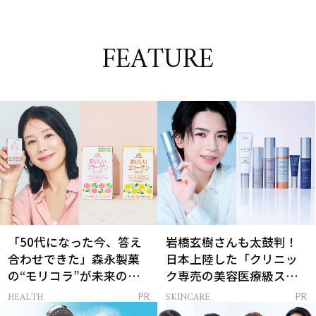
FEATURE
「50代になった今、答え
岩橋玄樹さんも太鼓判！
合わせできた」森永製菓
日本上陸した「クリニッ
の“モリコラ”が未来のキ
ク専売の美容医療級スキ
レイを連れてくる！
ンケア」
HEALTH
SKINCARE
PR
PR