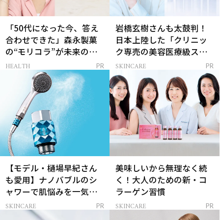
「50代になった今、答え
岩橋玄樹さんも太鼓判！
合わせできた」森永製菓
日本上陸した「クリニッ
の“モリコラ”が未来のキ
ク専売の美容医療級スキ
レイを連れてくる！
ンケア」
HEALTH
SKINCARE
PR
PR
【モデル・樋場早紀さん
美味しいから無理なく続
も愛用】ナノバブルのシ
く！大人のための新・コ
ャワーで肌悩みを一気に
ラーゲン習慣
解決
SKINCARE
SKINCARE
PR
PR