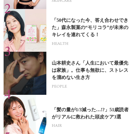
SKINCARE
「50代になった今、答え合わせでき
た」森永製菓の“モリコラ”が未来の
キレイを連れてくる！
HEALTH
山本耕史さん「人生において最優先
は家族」。仕事も無欲に、ストレス
を溜めない生き方
PEOPLE
「髪の量が1/3減った…!?」51歳読者
がリアルに救われた頭皮ケア3選
HAIR