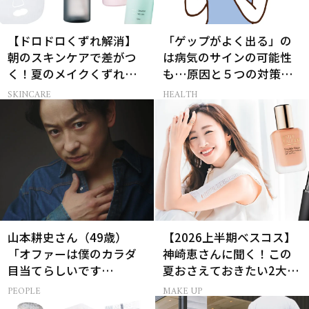
【ドロドロくずれ解消】
「ゲップがよく出る」の
朝のスキンケアで差がつ
は病気のサインの可能性
く！夏のメイクくずれ防
も…原因と５つの対策
止術
【薬剤師監修】
SKINCARE
HEALTH
山本耕史さん（49歳）
【2026上半期ベスコス】
「オファーは僕のカラダ
神崎恵さんに聞く！この
目当てらしいです
夏おさえておきたい2大メ
（笑）」全編英語ミュー
イクトレンド
PEOPLE
MAKE UP
ジカルへの挑戦