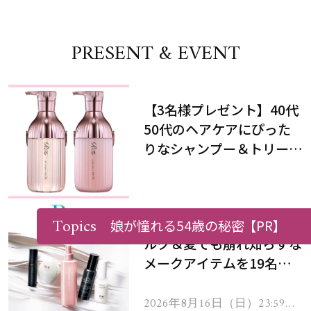
PRESENT & EVENT
【3名様プレゼント】40代
50代のヘアケアにぴった
りなシャンプー＆トリート
メントで、うねり悩みに対
処！
Topics
【8/16まで】最新ヘアミ
娘が憧れる54歳の秘密
【PR】
ルク＆夏でも崩れ知らずな
メークアイテムを19名様
にプレゼント！
2026年8月16日（日）23:59ま