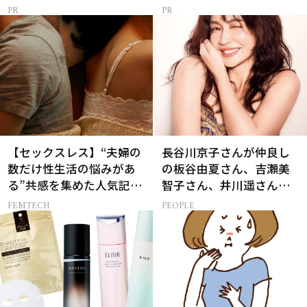
【セックスレス】“夫婦の
長谷川京子さんが仲良し
数だけ性生活の悩みがあ
の板谷由夏さん、吉瀬美
る”共感を集めた人気記事
智子さん、井川遥さんと
10選
集まる理由は…
FEMTECH
PEOPLE