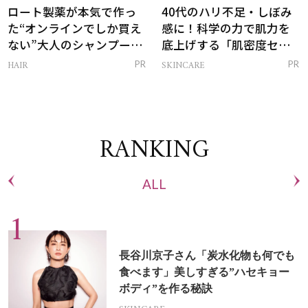
ロート製薬が本気で作っ
40代のハリ不足・しぼみ
た“オンラインでしか買え
感に！科学の力で肌力を
ない”大人のシャンプー＆
底上げする「肌密度セラ
トリートメントって？
ム」
HAIR
SKINCARE
PR
PR
RANKING
ALL
長谷川京子さん「炭水化物も何でも
食べます」美しすぎる”ハセキョー
ボディ”を作る秘訣