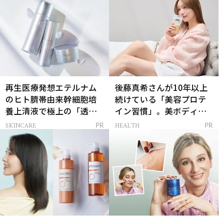
再生医療発想エテルナム
後藤真希さんが10年以上
のヒト臍帯由来幹細胞培
続けている「美容プロテ
養上清液で極上の「透明
イン習慣」。美ボディを
感ハリ肌」へ
支える朝ルーティンと
SKINCARE
HEALTH
PR
PR
は？