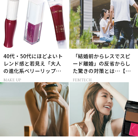
40代・50代にほどよいト
「結婚前からレスでスピ
レンド感と若見え「大人
ード離婚」の反省からし
の進化系ベリーリップ」6
た驚きの対策とは…【セ
選
ックスレス AND THE
MAKE UP
FEMTECH
CITY -女たちの告白-】