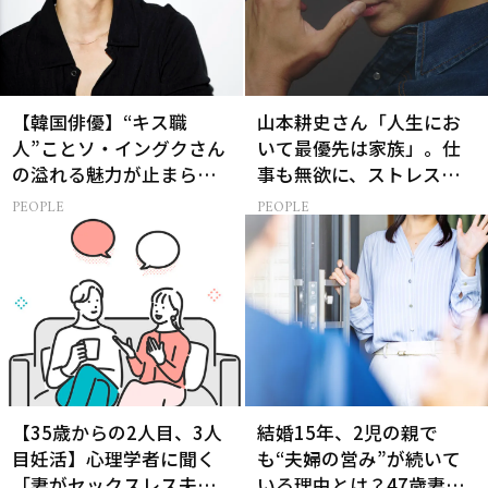
【韓国俳優】“キス職
山本耕史さん「人生にお
人”ことソ・イングクさん
いて最優先は家族」。仕
の溢れる魅力が止まらな
事も無欲に、ストレスを
い【特別画像集】
溜めない生き方
PEOPLE
PEOPLE
【35歳からの2人目、3人
結婚15年、2児の親で
目妊活】心理学者に聞く
も“夫婦の営み”が続いて
「妻がセックスレス夫に
いる理由とは？47歳妻が