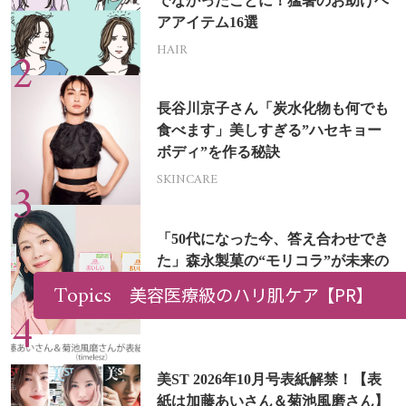
でなかったことに！猛暑のお助けヘ
アアイテム16選
HAIR
長谷川京子さん「炭水化物も何でも
食べます」美しすぎる”ハセキョー
ボディ”を作る秘訣
SKINCARE
「50代になった今、答え合わせでき
た」森永製菓の“モリコラ”が未来の
キレイを連れてくる！
Topics
美容医療級のハリ肌ケア
【PR】
HEALTH
美ST 2026年10月号表紙解禁！【表
紙は加藤あいさん＆菊池風磨さん】