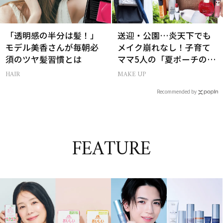
「透明感の半分は髪！」
送迎・公園…炎天下でも
モデル美香さんが毎朝必
メイク崩れなし！子育て
須のツヤ髪習慣とは
ママ5人の「夏ポーチの中
身」
HAIR
MAKE UP
Recommended by
FEATURE