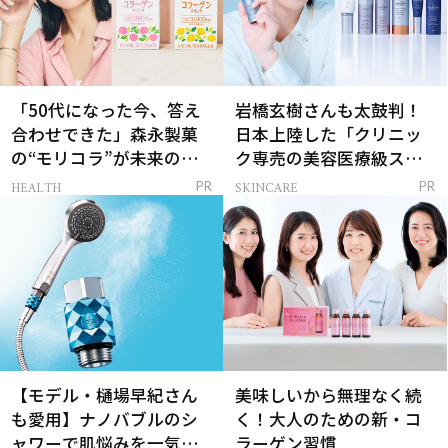
「50代になった今、答え
岩橋玄樹さんも太鼓判！
合わせできた」森永製菓
日本上陸した「クリニッ
の“モリコラ”が未来のキ
ク専売の美容医療級スキ
レイを連れてくる！
ンケア」
HEALTH
SKINCARE
PR
PR
【モデル・樋場早紀さん
美味しいから無理なく続
も愛用】ナノバブルのシ
く！大人のための新・コ
ャワーで肌悩みを一気に
ラーゲン習慣