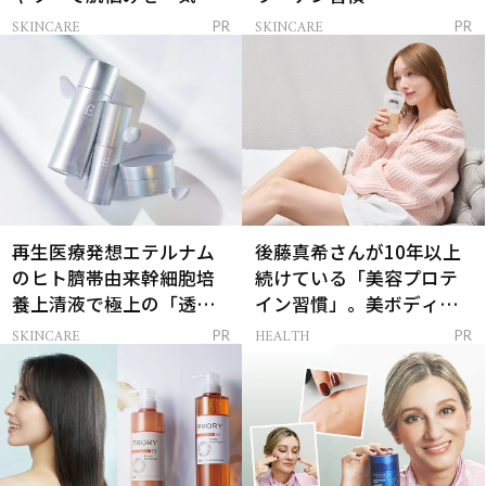
解決
SKINCARE
SKINCARE
PR
PR
再生医療発想エテルナム
後藤真希さんが10年以上
のヒト臍帯由来幹細胞培
続けている「美容プロテ
養上清液で極上の「透明
イン習慣」。美ボディを
感ハリ肌」へ
支える朝ルーティンと
SKINCARE
HEALTH
PR
PR
は？