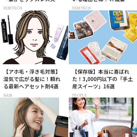
上手に切り出す方法」と
実践する【レスにならな
FEMTECH
FEMTECH
は？
いコツ】
【アホ毛・浮き毛対策】
【保存版】本当に喜ばれ
湿気で広がる髪に！頼れ
た！3,000円以下の「手土
る最新ヘアセット剤4選
産スイーツ」16選
HAIR
PEOPLE