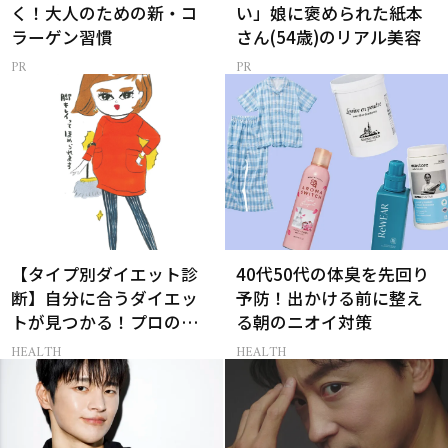
く！大人のための新・コ
い」娘に褒められた紙本
ラーゲン習慣
さん(54歳)のリアル美容
【タイプ別ダイエット診
40代50代の体臭を先回り
断】自分に合うダイエッ
予防！出かける前に整え
トが見つかる！プロの教
る朝のニオイ対策
える体質別ダイエット方
HEALTH
HEALTH
法