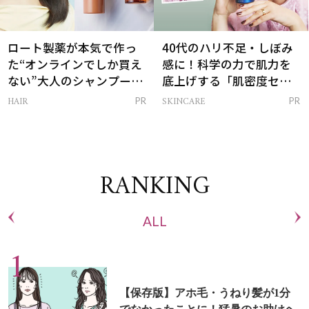
ロート製薬が本気で作っ
40代のハリ不足・しぼみ
た“オンラインでしか買え
感に！科学の力で肌力を
ない”大人のシャンプー＆
底上げする「肌密度セラ
トリートメントって？
ム」
HAIR
SKINCARE
PR
PR
RANKING
ALL
【保存版】アホ毛・うねり髪が1分