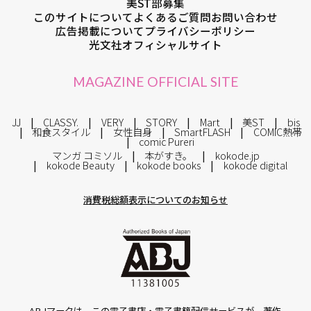
美ST部募集
このサイトについて
よくあるご質問
お問い合わせ
広告掲載について
プライバシーポリシー
光文社オフィシャルサイト
MAGAZINE OFFICIAL SITE
JJ
CLASSY.
VERY
STORY
Mart
美ST
bis
和食スタイル
女性自身
SmartFLASH
COMIC熱帯
comic Pureri
マンガ コミソル
本がすき。
kokode.jp
kokode Beauty
kokode books
kokode digital
消費税総額表示についてのお知らせ
ABJマークは、この電子書店・電子書籍配信サービスが、著作