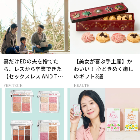
妻だけEDの夫を捨てた
【美女が喜ぶ手土産】か
ら、レスから卒業できた
わいい！ 心ときめく癒し
【セックスレス AND THE
のギフト3選
CITY -女たちの告白-】
FEMTECH
HEALTH