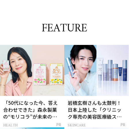
FEATURE
「50代になった今、答え
岩橋玄樹さんも太鼓判！
合わせできた」森永製菓
日本上陸した「クリニッ
の“モリコラ”が未来のキ
ク専売の美容医療級スキ
レイを連れてくる！
ンケア」
HEALTH
SKINCARE
PR
PR