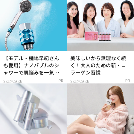
【モデル・樋場早紀さん
美味しいから無理なく続
も愛用】ナノバブルのシ
く！大人のための新・コ
ャワーで肌悩みを一気に
ラーゲン習慣
解決
SKINCARE
SKINCARE
PR
PR