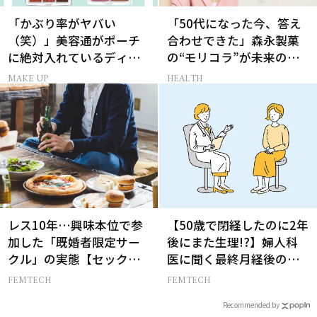
「かぶり率がヤバい
「50代になった今、答え
（笑）」美容通がポーチ
合わせできた」森永製菓
に絶対入れているディオ
の“モリコラ”が未来のキ
ールの名品パレット
レイを連れてくる！
MAKE UP
HEALTH
レス10年…興味本位で参
【50歳で閉経したのに2年
加した「既婚者限定サー
後にまた生理!?】婦人科
クル」の実態【セックス
医に聞く最終月経後の出
レス AND THE CITY -女た
血の対処法
FEMTECH
FEMTECH
ちの告白-】
Recommended by