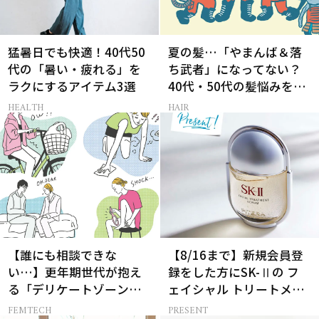
猛暑日でも快適！40代50
夏の髪…「やまんば＆落
代の「暑い・疲れる」を
ち武者」になってない？
ラクにするアイテム3選
40代・50代の髪悩みをレ
スキューする裏ワザ
HEALTH
HAIR
【誰にも相談できな
【8/16まで】新規会員登
い…】更年期世代が抱え
録をした方にSK-Ⅱの フ
る「デリケートゾーン」
ェイシャル トリートメン
のリアルなお悩み４選
ト セラムをプレゼント！
FEMTECH
PRESENT