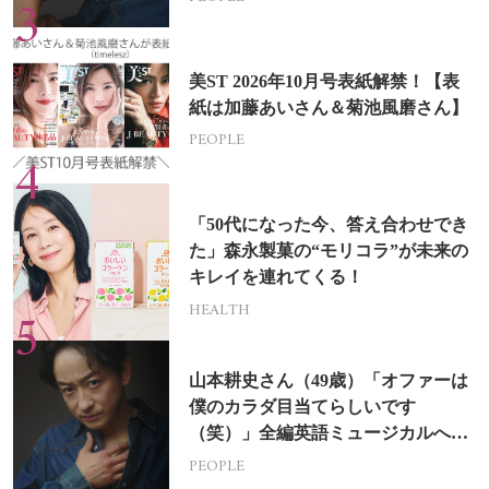
美ST 2026年10月号表紙解禁！【表
紙は加藤あいさん＆菊池風磨さん】
PEOPLE
「50代になった今、答え合わせでき
た」森永製菓の“モリコラ”が未来の
キレイを連れてくる！
HEALTH
山本耕史さん（49歳）「オファーは
僕のカラダ目当てらしいです
（笑）」全編英語ミュージカルへの
挑戦
PEOPLE