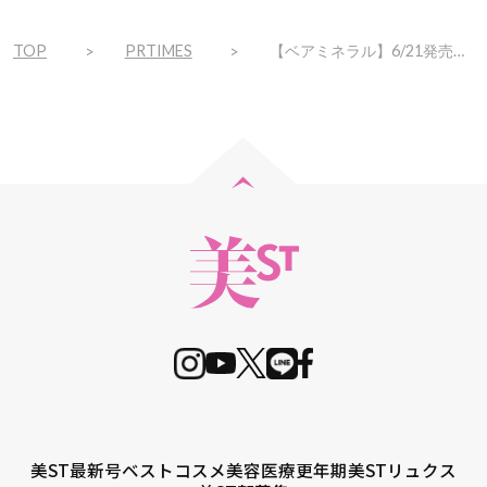
TOP
PRTIMES
【ベアミネラル】6/21発売「エコ ビューティフル コレクション」のサステナブルなカラーメイク製品が、クルエルティフリー認証を取得
美ST最新号
ベストコスメ
美容医療
更年期
美STリュクス