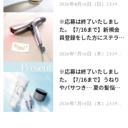
2026年8月16日（日）23:59ま
で
※応募は終了いたしまし
た。【7/16まで】新規会
員登録をした方にステラボ
ーテのシャインリバース
ヘアドライヤー ジュエル
2026年7月16日（木）23:59ま
で
をプレゼント！
※応募は終了いたしまし
た。【7/16まで】うねり
やパサつき… 夏の髪悩み
を解消するヘアケアアイテ
ムを13名様にプレゼン
2026年7月16日（木）23:59ま
で
ト！