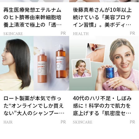
再生医療発想エテルナム
後藤真希さんが10年以上
のヒト臍帯由来幹細胞培
続けている「美容プロテ
養上清液で極上の「透明
イン習慣」。美ボディを
感ハリ肌」へ
支える朝ルーティンと
SKINCARE
HEALTH
PR
PR
は？
ロート製薬が本気で作っ
40代のハリ不足・しぼみ
た“オンラインでしか買え
感に！科学の力で肌力を
ない”大人のシャンプー＆
底上げする「肌密度セラ
トリートメントって？
ム」
HAIR
SKINCARE
PR
PR