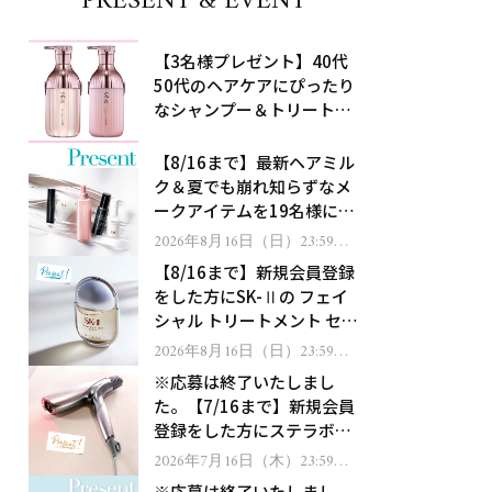
PRESENT & EVENT
【3名様プレゼント】40代
50代のヘアケアにぴったり
なシャンプー＆トリートメ
ントで、うねり悩みに対
処！
【8/16まで】最新ヘアミル
ク＆夏でも崩れ知らずなメ
ークアイテムを19名様にプ
レゼント！
2026年8月16日（日）23:59ま
で
【8/16まで】新規会員登録
をした方にSK-Ⅱの フェイ
シャル トリートメント セラ
ムをプレゼント！
2026年8月16日（日）23:59ま
で
※応募は終了いたしまし
た。【7/16まで】新規会員
登録をした方にステラボー
テのシャインリバース ヘア
2026年7月16日（木）23:59ま
で
ドライヤー ジュエルをプレ
※応募は終了いたしまし