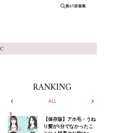
美ST部募集
IC
RANKING
ALL
S
【保存版】アホ毛・うね
り髪が1分でなかったこ