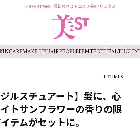
J-BEAUTY
美ST最新号
ベストコスメ
美STリュクス
KINCARE
MAKE UP
HAIR
PEOPLE
FEMTECH
HEALTH
CLIN
PRTIMES
 ジルスチュアート】髪に、心
ライトサンフラワーの香りの限
アイテムがセットに。