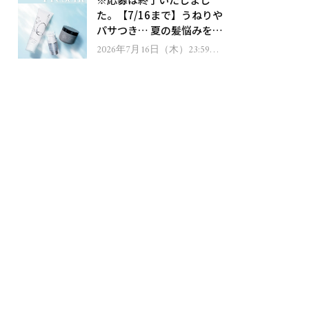
ゼント！
た。【7/16まで】うねりや
パサつき… 夏の髪悩みを解
消するヘアケアアイテムを
2026年7月16日（木）23:59ま
で
13名様にプレゼント！