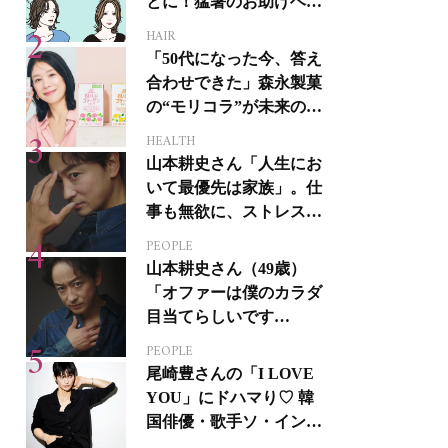
とに！猛暑のお助けヘア
アイテム16選
HAIR
「50代になった今、答え
合わせできた」森永製菓
の“モリコラ”が未来のキ
レイを連れてくる！
HEALTH
山本耕史さん「人生にお
いて最優先は家族」。仕
事も無欲に、ストレスを
溜めない生き方
PEOPLE
山本耕史さん（49歳）
「オファーは僕のカラダ
目当てらしいです
（笑）」全編英語ミュー
PEOPLE
ジカルへの挑戦
尾崎豊さんの「I LOVE
YOU」にドハマり♡ 韓
国俳優・歌手ソ・イング
クさんの音楽がすべての