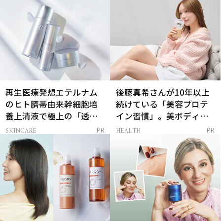
再生医療発想エテルナム
後藤真希さんが10年以上
のヒト臍帯由来幹細胞培
続けている「美容プロテ
養上清液で極上の「透明
イン習慣」。美ボディを
感ハリ肌」へ
支える朝ルーティンと
SKINCARE
HEALTH
PR
PR
は？