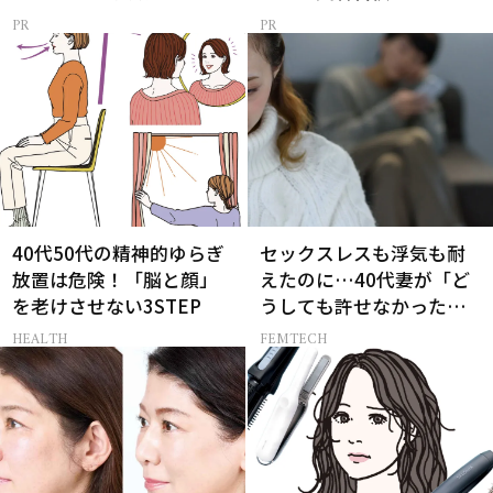
40代50代の精神的ゆらぎ
セックスレスも浮気も耐
放置は危険！「脳と顔」
えたのに…40代妻が「ど
を老けさせない3STEP
うしても許せなかった」
夫の一言
HEALTH
FEMTECH