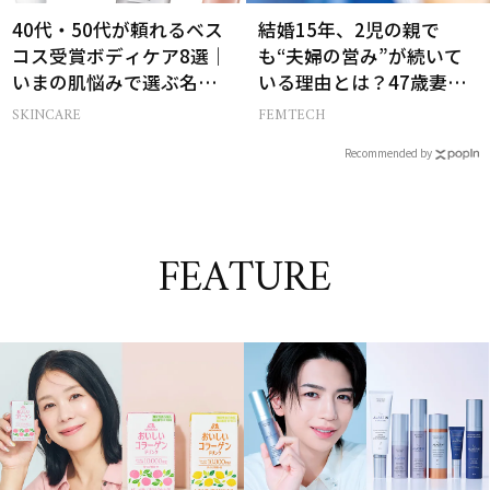
40代・50代が頼れるベス
結婚15年、2児の親で
コス受賞ボディケア8選｜
も“夫婦の営み”が続いて
いまの肌悩みで選ぶ名品
いる理由とは？47歳妻が
まとめ
実践する【レスにならな
SKINCARE
FEMTECH
いコツ】
Recommended by
FEATURE