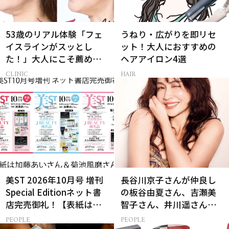
53歳のリアル体験「フェ
うねり・広がりを即リセ
イスラインがスッとし
ット！大人におすすめの
た！」大人にこそ薦めた
ヘアアイロン4選
い脂肪溶解注射とは
CLINIC
HAIR
美ST 2026年10月号 増刊
長谷川京子さんが仲良し
Special Editionネット書
の板谷由夏さん、吉瀬美
店完売御礼！【表紙は加
智子さん、井川遥さんと
藤あいさん＆菊池風磨さ
集まる理由は…
PEOPLE
PEOPLE