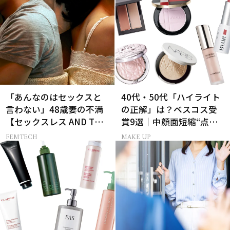
ん】
「あんなのはセックスと
40代・50代「ハイライト
言わない」48歳妻の不満
の正解」は？ベスコス受
【セックスレス AND THE
賞9選｜中顔面短縮“点置
CITY -女たちの告白-】
き”メイク法も
FEMTECH
MAKE UP