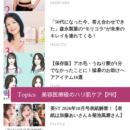
SKINCARE
「50代になった今、答え合わせでき
た」森永製菓の“モリコラ”が未来の
キレイを連れてくる！
HEALTH
【保存版】アホ毛・うねり髪が1分
でなかったことに！猛暑のお助けヘ
アアイテム16選
HAIR
Topics
美容医療級のハリ肌ケア
【PR】
美ST 2026年10月号表紙解禁！【表
紙は加藤あいさん＆菊池風磨さん】
PEOPLE