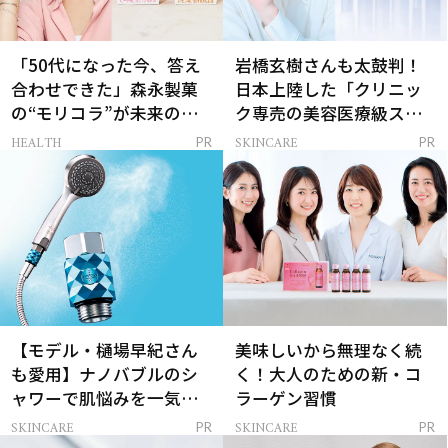
「50代になった今、答え
岩橋玄樹さんも太鼓判！
合わせできた」森永製菓
日本上陸した「クリニッ
の“モリコラ”が未来のキ
ク専売の美容医療級スキ
レイを連れてくる！
ンケア」
HEALTH
SKINCARE
PR
PR
【モデル・樋場早紀さん
美味しいから無理なく続
も愛用】ナノバブルのシ
く！大人のための新・コ
ャワーで肌悩みを一気に
ラーゲン習慣
解決
SKINCARE
SKINCARE
PR
PR