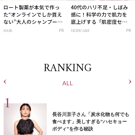
ロート製薬が本気で作っ
40代のハリ不足・しぼみ
た“オンラインでしか買え
感に！科学の力で肌力を
ない”大人のシャンプー＆
底上げする「肌密度セラ
トリートメントって？
ム」
HAIR
SKINCARE
PR
PR
RANKING
ALL
長谷川京子さん「炭水化物も何でも
食べます」美しすぎる”ハセキョー
ボディ”を作る秘訣