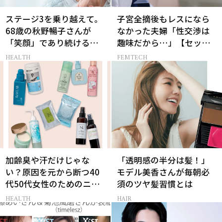
ステージ3を乗り越えて。
子宮全摘後もレスになら
68歳の秋野暢子さんが
なかった夫婦「性交渉は
「笑顔」であり続ける理
趣味だから…」【セック
由
スレス AND THE CITY -女
HEALTH
FEMTECH
たちの告白-】
加齢臭や汗だけじゃな
「透明感の半分は髪！」
い？原因を元から断つ40
モデル美香さんが毎朝必
代50代女性のためのニオ
須のツヤ髪習慣とは
イケア
HEALTH
HAIR