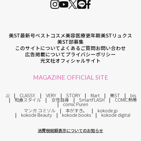
美ST最新号
ベストコスメ
美容医療
更年期
美STリュクス
美ST部募集
このサイトについて
よくあるご質問
お問い合わせ
広告掲載について
プライバシーポリシー
光文社オフィシャルサイト
MAGAZINE OFFICIAL SITE
JJ
CLASSY.
VERY
STORY
Mart
美ST
bis
和食スタイル
女性自身
SmartFLASH
COMIC熱帯
comic Pureri
マンガ コミソル
本がすき。
kokode.jp
kokode Beauty
kokode books
kokode digital
消費税総額表示についてのお知らせ