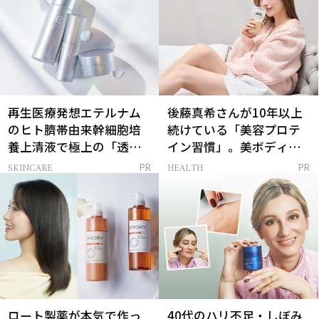
再生医療発想エテルナム
後藤真希さんが10年以上
のヒト臍帯由来幹細胞培
続けている「美容プロテ
養上清液で極上の「透明
イン習慣」。美ボディを
感ハリ肌」へ
支える朝ルーティンと
SKINCARE
HEALTH
PR
PR
は？
ロート製薬が本気で作っ
40代のハリ不足・しぼみ