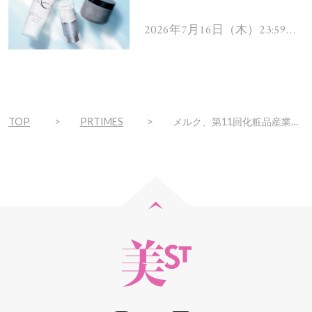
を解消するヘアケアアイテ
ムを13名様にプレゼン
2026年7月16日（木）23:59ま
で
ト！
TOP
PRTIMES
メルク、第11回化粧品産業技術展「CITE JAPAN 2023」に出展