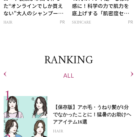
た“オンラインでしか買え
感に！科学の力で肌力を
ない”大人のシャンプー＆
底上げする「肌密度セラ
トリートメントって？
ム」
HAIR
SKINCARE
PR
PR
RANKING
ALL
【保存版】アホ毛・うねり髪が1分
でなかったことに！猛暑のお助けヘ
アアイテム16選
HAIR