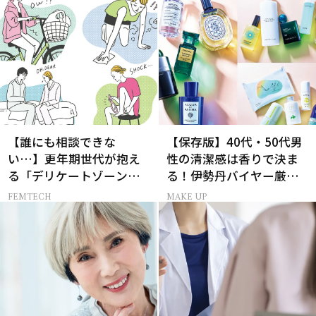
【誰にも相談できな
【保存版】40代・50代男
い…】更年期世代が抱え
性の清潔感は香りで決ま
る「デリケートゾーン」
る！伊勢丹バイヤー厳選
のリアルなお悩み４選
フレグランス15選
FEMTECH
MAKE UP