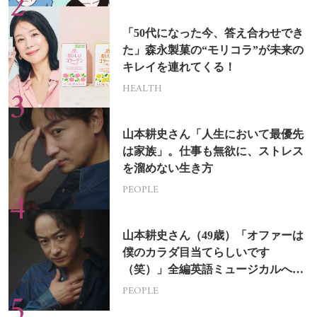
「50代になった今、答え合わせでき
た」森永製菓の“モリコラ”が未来の
キレイを連れてくる！
HEALTH
山本耕史さん「人生において最優先
は家族」。仕事も無欲に、ストレス
を溜めない生き方
PEOPLE
山本耕史さん（49歳）「オファーは
僕のカラダ目当てらしいです
（笑）」全編英語ミュージカルへの
挑戦
PEOPLE