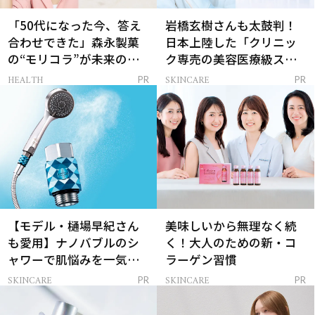
「50代になった今、答え
岩橋玄樹さんも太鼓判！
合わせできた」森永製菓
日本上陸した「クリニッ
の“モリコラ”が未来のキ
ク専売の美容医療級スキ
レイを連れてくる！
ンケア」
HEALTH
SKINCARE
PR
PR
【モデル・樋場早紀さん
美味しいから無理なく続
も愛用】ナノバブルのシ
く！大人のための新・コ
ャワーで肌悩みを一気に
ラーゲン習慣
解決
SKINCARE
SKINCARE
PR
PR