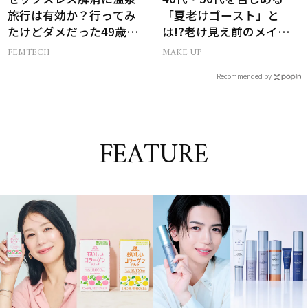
旅行は有効か？行ってみ
「夏老けゴースト」と
たけどダメだった49歳妻
は!?老け見え前のメイク
の「思わぬ収穫」
くずれ＆くすみ対策
FEMTECH
MAKE UP
Recommended by
FEATURE