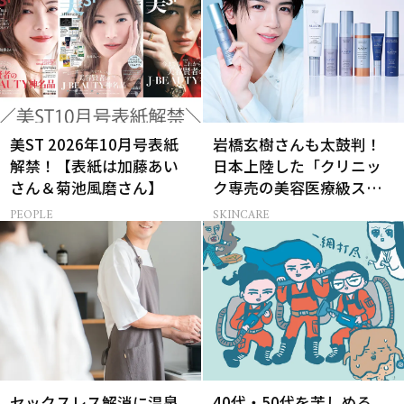
美ST 2026年10月号表紙
岩橋玄樹さんも太鼓判！
解禁！【表紙は加藤あい
日本上陸した「クリニッ
さん＆菊池風磨さん】
ク専売の美容医療級スキ
ンケア」
PEOPLE
SKINCARE
セックスレス解消に温泉
40代・50代を苦しめる