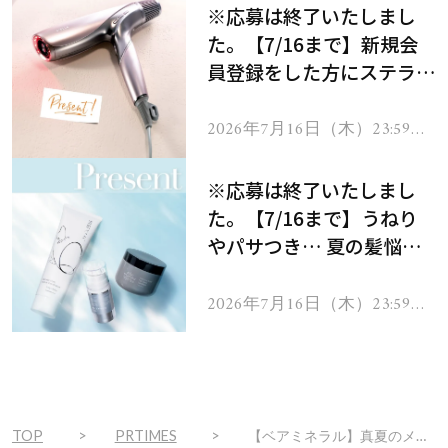
※応募は終了いたしまし
た。【7/16まで】新規会
員登録をした方にステラボ
ーテのシャインリバース
ヘアドライヤー ジュエル
2026年7月16日（木）23:59ま
で
をプレゼント！
※応募は終了いたしまし
た。【7/16まで】うねり
やパサつき… 夏の髪悩み
を解消するヘアケアアイテ
ムを13名様にプレゼン
2026年7月16日（木）23:59ま
で
ト！
TOP
PRTIMES
【ベアミネラル】真夏のメイク崩れもブロック。毛穴悩みに対応する化粧下地「プライム タイム オリジナル ポア」を新発売！