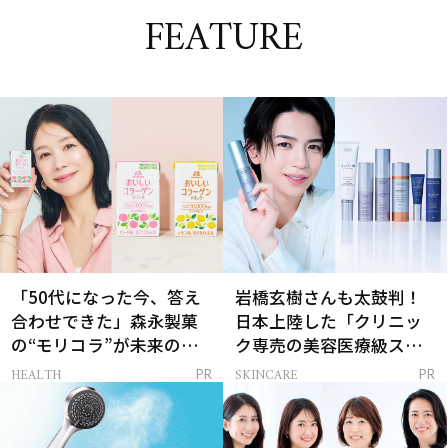
FEATURE
「50代になった今、答え
岩橋玄樹さんも太鼓判！
合わせできた」森永製菓
日本上陸した「クリニッ
の“モリコラ”が未来のキ
ク専売の美容医療級スキ
レイを連れてくる！
ンケア」
HEALTH
SKINCARE
PR
PR