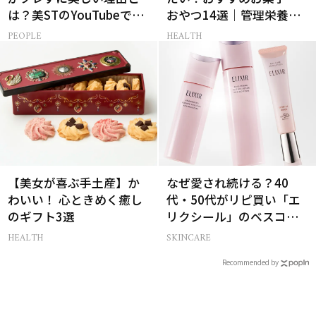
は？美STのYouTubeでは
おやつ14選｜管理栄養士
ALL私物の「ポーチの中
監修
PEOPLE
HEALTH
身」も大公開！
【美女が喜ぶ手土産】か
なぜ愛され続ける？40
わいい！ 心ときめく癒し
代・50代がリピ買い「エ
のギフト3選
リクシール」のベスコス
受賞名品3選
HEALTH
SKINCARE
Recommended by