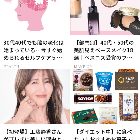
30代40代でも脳の老化は
【部門別】40代・50代の
始まっている…今すぐ始
美肌見えベースメイク18
められるセルフケア５選
選｜ベスコス受賞のファ
［医師監修］
ンデ・下地・パウダー
HEALTH
MAKE UP
【初登場】工藤静香さん
【ダイエット中】に食べ
がブレずに美しい理由と
たい！おすすめお菓子・