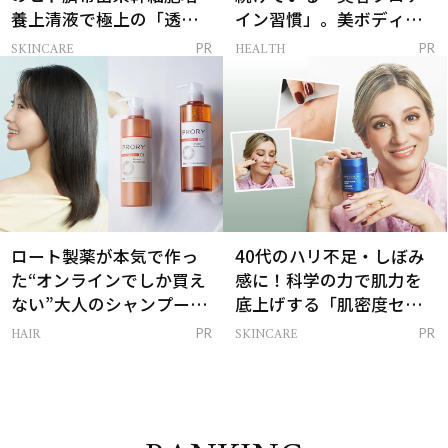
養上清液で極上の「透明
イン習慣」。美ボディを
感ハリ肌」へ
支える朝ルーティンと
SKINCARE
HEALTH
PR
PR
は？
ロート製薬が本気で作っ
40代のハリ不足・しぼみ
た“オンラインでしか買え
感に！科学の力で肌力を
ない”大人のシャンプー＆
底上げする「肌密度セラ
トリートメントって？
ム」
HAIR
SKINCARE
PR
PR