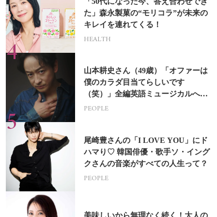
「50代になった今、答え合わせでき
た」森永製菓の“モリコラ”が未来の
キレイを連れてくる！
HEALTH
山本耕史さん（49歳）「オファーは
僕のカラダ目当てらしいです
（笑）」全編英語ミュージカルへの
挑戦
PEOPLE
尾崎豊さんの「I LOVE YOU」にド
ハマり♡ 韓国俳優・歌手ソ・イング
クさんの音楽がすべての人生って？
PEOPLE
美味しいから無理なく続く！大人の