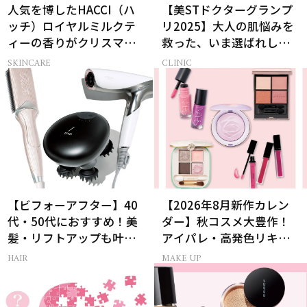
人気を博したHACCI（ハ
【美STドクターグランプ
ッチ）ロイヤルミルクテ
リ2025】大人の肌悩みを
ィーの香りがクリスマス
救った、いま選ばれし名
に向けて限定セットで復
医3名を発表！
SKINCARE
CLINIC
刻！
【ビフォーアフター】40
【2026年8月新作カレン
代・50代におすすめ！美
ダー】秋コスメ大豊作！
髪・リフトアップも叶う
アイパレ・高発色リキッ
最新ヘアケア家電3選
ドリップ・チーク
HAIR
MAKE UP