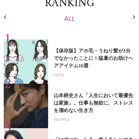
RANKING
ALL
【保存版】アホ毛・うねり髪が1分
でなかったことに！猛暑のお助けヘ
アアイテム16選
HAIR
山本耕史さん「人生において最優先
は家族」。仕事も無欲に、ストレス
を溜めない生き方
PEOPLE