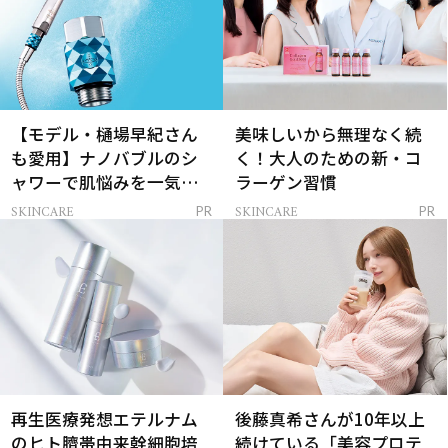
【モデル・樋場早紀さん
美味しいから無理なく続
も愛用】ナノバブルのシ
く！大人のための新・コ
ャワーで肌悩みを一気に
ラーゲン習慣
解決
SKINCARE
SKINCARE
PR
PR
再生医療発想エテルナム
後藤真希さんが10年以上
のヒト臍帯由来幹細胞培
続けている「美容プロテ