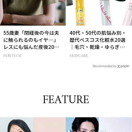
55歳妻「閉経後の今は夫
40代・50代の肌悩み別・
に触られるのもイヤ…」
歴代ベスコス化粧水20選
レスにも悩んだ産後20年
｜毛穴・乾燥・ゆらぎな
の葛藤
ど
FEMTECH
SKINCARE
Recommended by
FEATURE