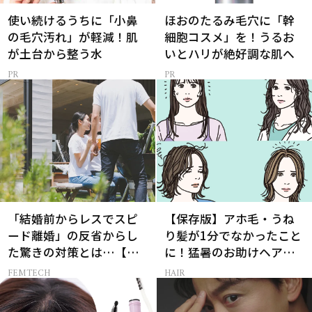
使い続けるうちに「小鼻
ほおのたるみ毛穴に「幹
の毛穴汚れ」が軽減！肌
細胞コスメ」を！うるお
が土台から整う水
いとハリが絶好調な肌へ
「結婚前からレスでスピ
【保存版】アホ毛・うね
ード離婚」の反省からし
り髪が1分でなかったこと
た驚きの対策とは…【セ
に！猛暑のお助けヘアア
ックスレス AND THE
イテム16選
FEMTECH
HAIR
CITY -女たちの告白-】