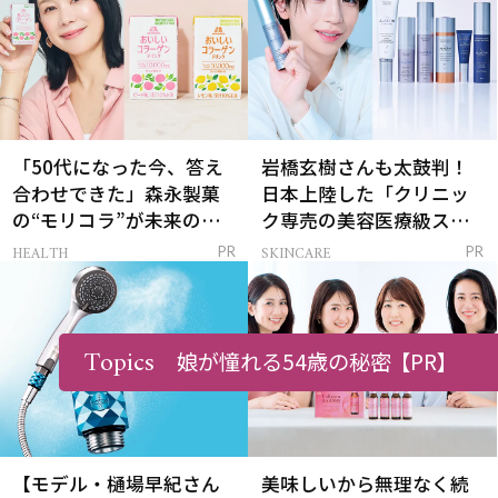
「50代になった今、答え
岩橋玄樹さんも太鼓判！
合わせできた」森永製菓
日本上陸した「クリニッ
の“モリコラ”が未来のキ
ク専売の美容医療級スキ
レイを連れてくる！
ンケア」
HEALTH
SKINCARE
PR
PR
Topics
娘が憧れる54歳の秘密
【PR】
【モデル・樋場早紀さん
美味しいから無理なく続