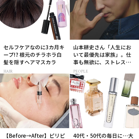
セルフケアなのに3カ月キ
山本耕史さん「人生にお
ープ!? 根元のチラホラ白
いて最優先は家族」。仕
髪を隠すヘアマスカラ
事も無欲に、ストレスを
溜めない生き方
HAIR
PEOPLE
【Before→After】ピリピ
40代・50代の毎日に…大