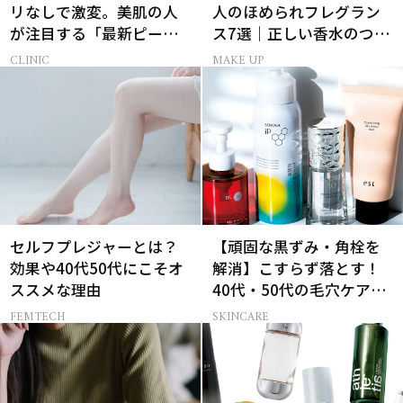
リなしで激変。美肌の人
人のほめられフレグラン
が注目する「最新ピーリ
ス7選｜正しい香水のつけ
ング」で43歳が驚きの透
方＆選び方
CLINIC
MAKE UP
明感
セルフプレジャーとは？
【頑固な黒ずみ・角栓を
効果や40代50代にこそオ
解消】こすらず落とす！
ススメな理由
40代・50代の毛穴ケア4
選
FEMTECH
SKINCARE