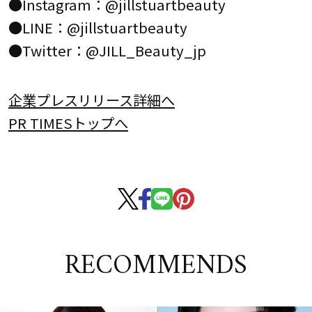
●Instagram：@jillstuartbeauty
●LINE：@jillstuartbeauty
●Twitter：@JILL_Beauty_jp
企業プレスリリース詳細へ
PR TIMESトップへ
RECOMMENDS