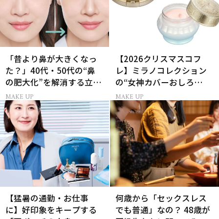
「昔より鼻が大きくなっ
【2026クリスマスコフ
た？」40代・50代の“鼻
レ】ミラノコレクション
の肥大化”を解消する立体
の“女神カバーおしろ
小鼻メイク
い”で主役に！
MAKE UP
MAKE UP
【猛暑の通勤・お仕事
何歳から「セックスレス
に】好印象をキープする
でも普通」なの？ 48歳が