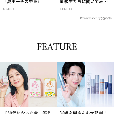
「夏ポーチの中身」
同級生たちに聞いてみた
ら…
MAKE UP
FEMTECH
Recommended by
FEATURE
「50代になった今、答え
岩橋玄樹さんも太鼓判！