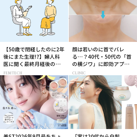
【50歳で閉経したのに2年
顔は若いのに首でバレ
後にまた生理!?】婦人科
る…？40代・50代の「首
医に聞く最終月経後の出
の横ジワ」に即効アプロ
血の対処法
ーチする最新美容医療と
FEMTECH
CLINIC
は
美ST2026年9月号をちょ
「実は20代から白髪