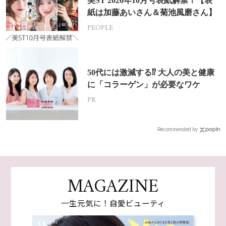
美ST 2026年10月号表紙解禁！【表
紙は加藤あいさん＆菊池風磨さん】
PEOPLE
50代には激減する⁉ 大人の美と健康
に「コラーゲン」が必要なワケ
PR
Recommended by
MAGAZINE
一生元気に！自愛ビューティ