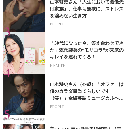
山本耕史さん「人生において最優先
は家族」。仕事も無欲に、ストレス
を溜めない生き方
PEOPLE
「50代になった今、答え合わせでき
た」森永製菓の“モリコラ”が未来の
キレイを連れてくる！
HEALTH
山本耕史さん（49歳）「オファーは
僕のカラダ目当てらしいです
（笑）」全編英語ミュージカルへの
挑戦
PEOPLE