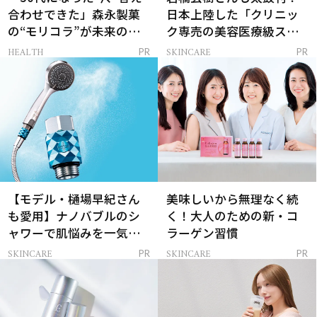
合わせできた」森永製菓
日本上陸した「クリニッ
の“モリコラ”が未来のキ
ク専売の美容医療級スキ
レイを連れてくる！
ンケア」
HEALTH
SKINCARE
PR
PR
【モデル・樋場早紀さん
美味しいから無理なく続
も愛用】ナノバブルのシ
く！大人のための新・コ
ャワーで肌悩みを一気に
ラーゲン習慣
解決
SKINCARE
SKINCARE
PR
PR