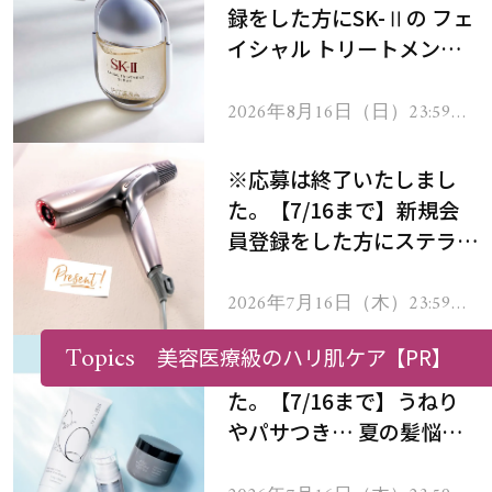
録をした方にSK-Ⅱの フェ
イシャル トリートメント
セラムをプレゼント！
2026年8月16日（日）23:59ま
で
※応募は終了いたしまし
た。【7/16まで】新規会
員登録をした方にステラボ
ーテのシャインリバース
ヘアドライヤー ジュエル
2026年7月16日（木）23:59ま
で
をプレゼント！
Topics
美容医療級のハリ肌ケア
【PR】
※応募は終了いたしまし
た。【7/16まで】うねり
やパサつき… 夏の髪悩み
を解消するヘアケアアイテ