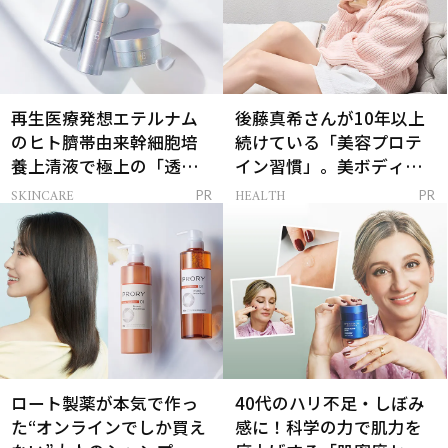
再生医療発想エテルナム
後藤真希さんが10年以上
のヒト臍帯由来幹細胞培
続けている「美容プロテ
養上清液で極上の「透明
イン習慣」。美ボディを
感ハリ肌」へ
支える朝ルーティンと
SKINCARE
HEALTH
PR
PR
は？
ロート製薬が本気で作っ
40代のハリ不足・しぼみ
た“オンラインでしか買え
感に！科学の力で肌力を