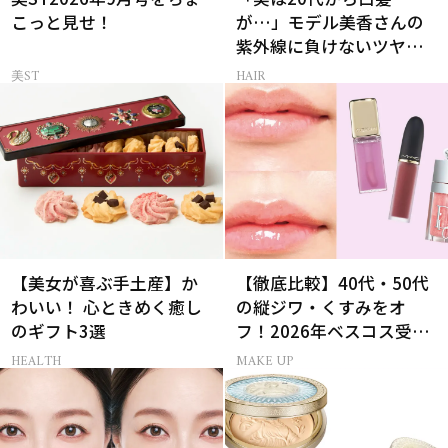
こっと見せ！
が…」モデル美香さんの
紫外線に負けないツヤ美
髪ケア
美ST
HAIR
【美女が喜ぶ手土産】か
【徹底比較】40代・50代
わいい！ 心ときめく癒し
の縦ジワ・くすみをオ
のギフト3選
フ！2026年ベスコス受賞
リキッドルージュ3選
HEALTH
MAKE UP