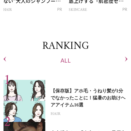
ない”大人のシャンプー＆
底上げする「肌密度セラ
トリートメントって？
ム」
HAIR
SKINCARE
PR
PR
RANKING
ALL
【保存版】アホ毛・うねり髪が1分
でなかったことに！猛暑のお助けヘ
アアイテム16選
HAIR