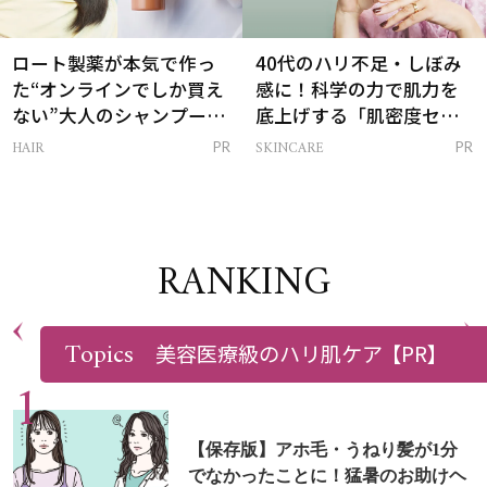
ロート製薬が本気で作っ
40代のハリ不足・しぼみ
た“オンラインでしか買え
感に！科学の力で肌力を
ない”大人のシャンプー＆
底上げする「肌密度セラ
トリートメントって？
ム」
HAIR
SKINCARE
PR
PR
RANKING
ALL
Topics
美容医療級のハリ肌ケア
【PR】
【保存版】アホ毛・うねり髪が1分
でなかったことに！猛暑のお助けヘ