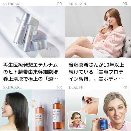
解決
SKINCARE
SKINCARE
PR
PR
再生医療発想エテルナム
後藤真希さんが10年以上
のヒト臍帯由来幹細胞培
続けている「美容プロテ
養上清液で極上の「透明
イン習慣」。美ボディを
感ハリ肌」へ
支える朝ルーティンと
SKINCARE
HEALTH
PR
PR
は？