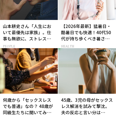
山本耕史さん「人生にお
【2026年最新】猛暑日・
いて最優先は家族」。仕
酷暑日でも快適！40代50
事も無欲に、ストレスを
代が持ち歩くべき暑さ対
溜めない生き方
策グッズ
PEOPLE
HEALTH
何歳から「セックスレス
45歳、3児の母がセックス
でも普通」なの？ 48歳が
レス解消を試みて撃沈。
同級生たちに聞いてみた
夫の反応と言い分は…