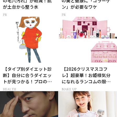
の毛穴汚れ」が軽減！肌
の美と健康に「コラーゲ
が土台から整う水
ン」が必要なワケ
【タイプ別ダイエット診
【2026クリスマスコフ
断】自分に合うダイエッ
レ】超豪華！お姫様気分
トが見つかる！プロの教
になれるランコムの限定
える体質別ダイエット方
コスメキット
HEALTH
MAKE UP
法