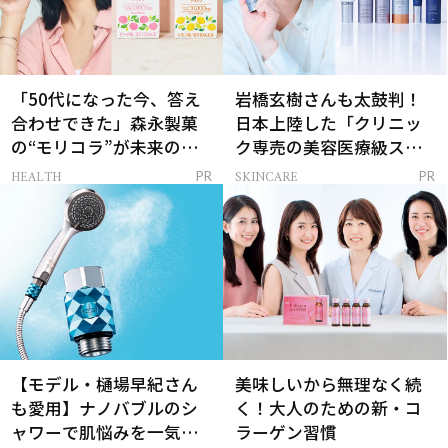
「50代になった今、答え
岩橋玄樹さんも太鼓判！
合わせできた」森永製菓
日本上陸した「クリニッ
の“モリコラ”が未来のキ
ク専売の美容医療級スキ
レイを連れてくる！
ンケア」
HEALTH
SKINCARE
PR
PR
【モデル・樋場早紀さん
美味しいから無理なく続
も愛用】ナノバブルのシ
く！大人のための新・コ
ャワーで肌悩みを一気に
ラーゲン習慣