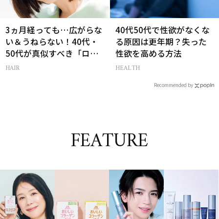
3ヵ月経っても…広がらな
40代50代で性欲がなくな
い＆うねらない！40代・
る原因は更年期？失った
50代が真似すべき「ロー
性欲を高める方法
レイヤーボブ」
HAIR
HEALTH
Recommended by
FEATURE