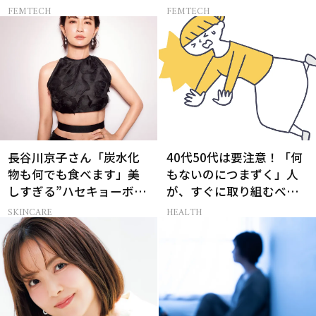
ら…
FEMTECH
FEMTECH
長谷川京子さん「炭水化
40代50代は要注意！「何
物も何でも食べます」美
もないのにつまずく」人
しすぎる”ハセキョーボデ
が、すぐに取り組むべき
ィ”を作る秘訣
こと5選［医師監修］
SKINCARE
HEALTH