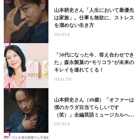
山本耕史さん「人生において最優先
は家族」。仕事も無欲に、ストレス
を溜めない生き方
PEOPLE
「50代になった今、答え合わせでき
た」森永製菓の“モリコラ”が未来の
キレイを連れてくる！
HEALTH
山本耕史さん（49歳）「オファーは
僕のカラダ目当てらしいです
（笑）」全編英語ミュージカルへの
挑戦
PEOPLE