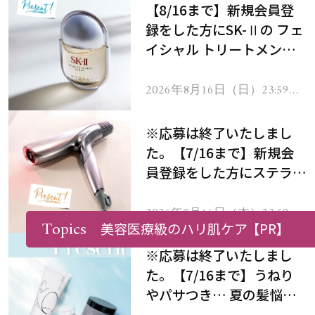
【8/16まで】新規会員登
録をした方にSK-Ⅱの フェ
イシャル トリートメント
セラムをプレゼント！
2026年8月16日（日）23:59ま
で
※応募は終了いたしまし
た。【7/16まで】新規会
員登録をした方にステラボ
ーテのシャインリバース
ヘアドライヤー ジュエル
2026年7月16日（木）23:59ま
Topics
で
美容医療級のハリ肌ケア
【PR】
をプレゼント！
※応募は終了いたしまし
た。【7/16まで】うねり
やパサつき… 夏の髪悩み
を解消するヘアケアアイテ