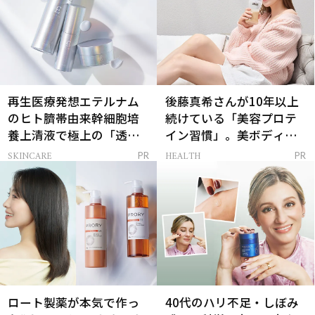
再生医療発想エテルナム
後藤真希さんが10年以上
のヒト臍帯由来幹細胞培
続けている「美容プロテ
養上清液で極上の「透明
イン習慣」。美ボディを
感ハリ肌」へ
支える朝ルーティンと
SKINCARE
HEALTH
PR
PR
は？
ロート製薬が本気で作っ
40代のハリ不足・しぼみ