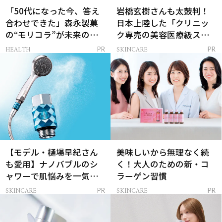
「50代になった今、答え
岩橋玄樹さんも太鼓判！
合わせできた」森永製菓
日本上陸した「クリニッ
の“モリコラ”が未来のキ
ク専売の美容医療級スキ
レイを連れてくる！
ンケア」
HEALTH
SKINCARE
PR
PR
【モデル・樋場早紀さん
美味しいから無理なく続
も愛用】ナノバブルのシ
く！大人のための新・コ
ャワーで肌悩みを一気に
ラーゲン習慣
解決
SKINCARE
SKINCARE
PR
PR