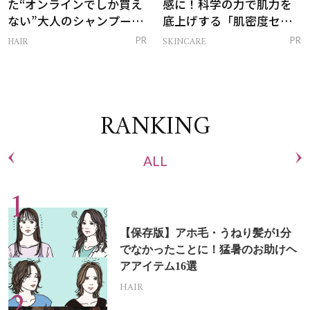
た“オンラインでしか買え
感に！科学の力で肌力を
ない”大人のシャンプー＆
底上げする「肌密度セラ
トリートメントって？
ム」
HAIR
SKINCARE
PR
PR
RANKING
ALL
【保存版】アホ毛・うねり髪が1分
でなかったことに！猛暑のお助けヘ
アアイテム16選
HAIR