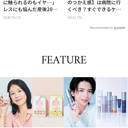
に触られるのもイヤ…」
のつかえ感】は病院に行
レスにも悩んだ産後20年
くべき？すぐできるケア5
の葛藤
選も！
FEMTECH
HEALTH
Recommended by
FEATURE