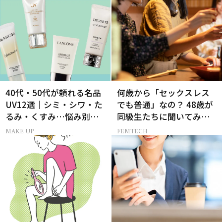
40代・50代が頼れる名品
何歳から「セックスレス
UV12選｜シミ・シワ・た
でも普通」なの？ 48歳が
るみ・くすみ…悩み別ベ
同級生たちに聞いてみた
スコス受賞の日焼け止め
ら…
MAKE UP
FEMTECH