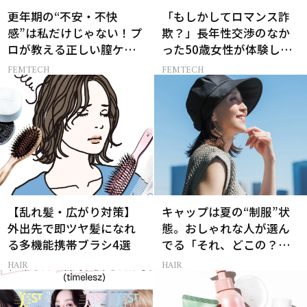
更年期の“不安・不快
「もしかしてロマンス詐
感”は私だけじゃない！プ
欺？」長年性交渉のなか
ロが教える正しい膣ケア
った50歳女性が体験した
法
SNSでの出会い
FEMTECH
FEMTECH
【乱れ髪・広がり対策】
キャップは夏の“制服”状
外出先で即ツヤ髪になれ
態。おしゃれな人が選ん
る多機能携帯ブラシ4選
でる「それ、どこの？」
と聞かれる100％完全遮光
HAIR
HAIR
のUV帽子とは？