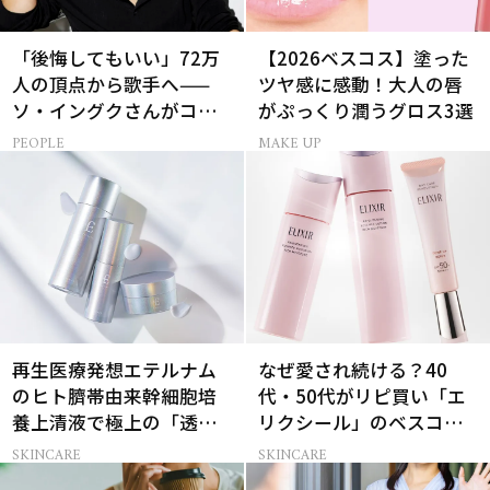
「後悔してもいい」72万
【2026ベスコス】塗った
人の頂点から歌手へ——
ツヤ感に感動！大人の唇
ソ・イングクさんがコツ
がぷっくり潤うグロス3選
コツ頑張れる原動力とは
PEOPLE
MAKE UP
再生医療発想エテルナム
なぜ愛され続ける？40
のヒト臍帯由来幹細胞培
代・50代がリピ買い「エ
養上清液で極上の「透明
リクシール」のベスコス
感ハリ肌」へ
受賞名品3選
SKINCARE
SKINCARE