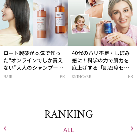
ロート製薬が本気で作っ
40代のハリ不足・しぼみ
た“オンラインでしか買え
感に！科学の力で肌力を
ない”大人のシャンプー＆
底上げする「肌密度セラ
トリートメントって？
ム」
HAIR
SKINCARE
PR
PR
RANKING
ALL