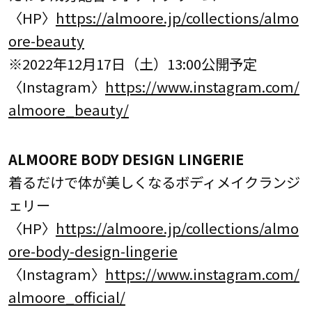
〈HP〉
https://almoore.jp/collections/almo
ore-beauty
※2022年12月17日（土）13:00公開予定
〈Instagram〉
https://www.instagram.com/
almoore_beauty/
ALMOORE BODY DESIGN LINGERIE
着るだけで体が美しくなるボディメイクランジ
ェリー
〈HP〉
https://almoore.jp/collections/almo
ore-body-design-lingerie
〈Instagram〉
https://www.instagram.com/
almoore_official/