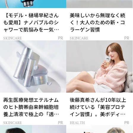
【モデル・樋場早紀さん
美味しいから無理なく続
も愛用】ナノバブルのシ
く！大人のための新・コ
ャワーで肌悩みを一気に
ラーゲン習慣
解決
SKINCARE
SKINCARE
PR
PR
再生医療発想エテルナム
後藤真希さんが10年以上
のヒト臍帯由来幹細胞培
続けている「美容プロテ
養上清液で極上の「透明
イン習慣」。美ボディを
感ハリ肌」へ
支える朝ルーティンと
SKINCARE
HEALTH
PR
PR
は？