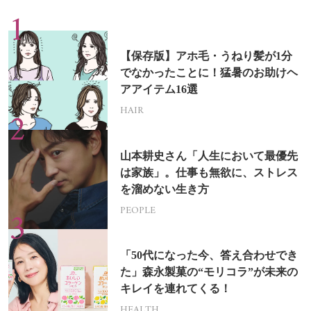
【保存版】アホ毛・うねり髪が1分
でなかったことに！猛暑のお助けヘ
アアイテム16選
HAIR
山本耕史さん「人生において最優先
は家族」。仕事も無欲に、ストレス
を溜めない生き方
PEOPLE
「50代になった今、答え合わせでき
た」森永製菓の“モリコラ”が未来の
キレイを連れてくる！
HEALTH