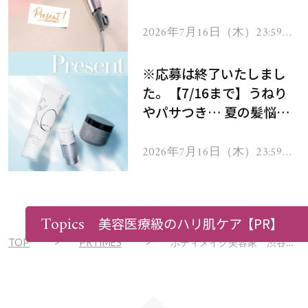
ーテのシャインリバース
ヘアドライヤー ジュエル
2026年7月16日（木）23:59ま
で
をプレゼント！
※応募は終了いたしまし
た。【7/16まで】うねり
やパサつき… 夏の髪悩み
を解消するヘアケアアイテ
ムを13名様にプレゼン
2026年7月16日（木）23:59ま
で
ト！
Topics
美容医療級のハリ肌ケア
【PR】
TOP
PRTIMES
ボディメイク美容家 渋谷ゆりプロデュースのブランドALMOOREよりバレンタイン限定キャンペーンを実施