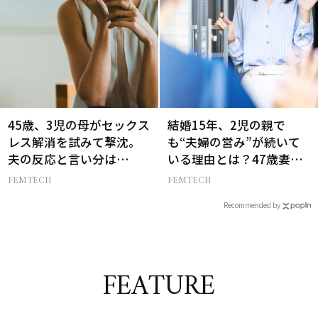
45歳、3児の母がセックス
結婚15年、2児の親で
レス解消を試みて撃沈。
も“夫婦の営み”が続いて
夫の反応と言い分は…
いる理由とは？47歳妻が
実践する【レスにならな
FEMTECH
FEMTECH
いコツ】
Recommended by
FEATURE