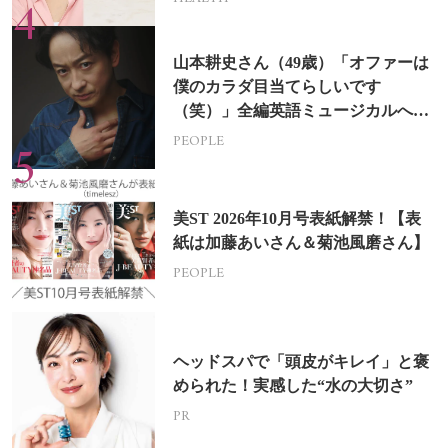
山本耕史さん（49歳）「オファーは
僕のカラダ目当てらしいです
（笑）」全編英語ミュージカルへの
挑戦
PEOPLE
美ST 2026年10月号表紙解禁！【表
紙は加藤あいさん＆菊池風磨さん】
PEOPLE
ヘッドスパで「頭皮がキレイ」と褒
められた！実感した“水の大切さ”
PR