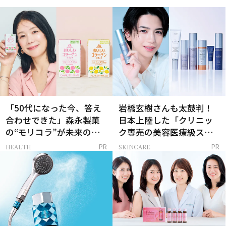
「50代になった今、答え
岩橋玄樹さんも太鼓判！
合わせできた」森永製菓
日本上陸した「クリニッ
の“モリコラ”が未来のキ
ク専売の美容医療級スキ
レイを連れてくる！
ンケア」
HEALTH
SKINCARE
PR
PR