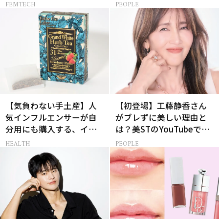
のリアルなお悩み４選
FEMTECH
PEOPLE
【気負わない手土産】人
【初登場】工藤静香さん
気インフルエンサーが自
がブレずに美しい理由と
分用にも購入する、イチ
は？美STのYouTubeでは
押しギフト3選
ALL私物の「ポーチの中
HEALTH
PEOPLE
身」も大公開！