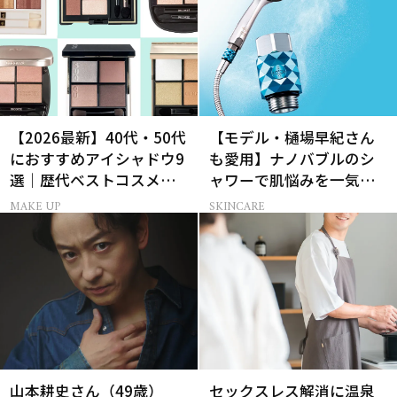
【2026最新】40代・50代
【モデル・樋場早紀さん
におすすめアイシャドウ9
も愛用】ナノバブルのシ
選｜歴代ベストコスメ受
ャワーで肌悩みを一気に
賞まとめ
解決
MAKE UP
SKINCARE
山本耕史さん（49歳）
セックスレス解消に温泉