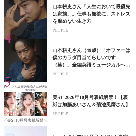
山本耕史さん「人生において最優先
は家族」。仕事も無欲に、ストレス
を溜めない生き方
PEOPLE
山本耕史さん（49歳）「オファーは
僕のカラダ目当てらしいです
（笑）」全編英語ミュージカルへの
挑戦
PEOPLE
美ST 2026年10月号表紙解禁！【表
紙は加藤あいさん＆菊池風磨さん】
PEOPLE