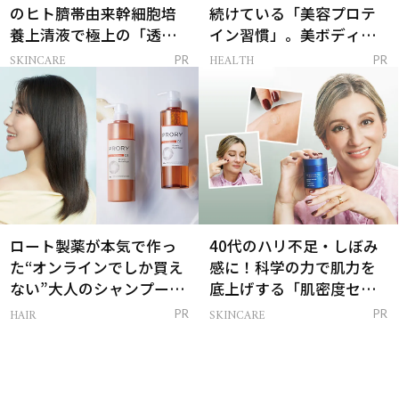
のヒト臍帯由来幹細胞培
続けている「美容プロテ
養上清液で極上の「透明
イン習慣」。美ボディを
感ハリ肌」へ
支える朝ルーティンと
SKINCARE
HEALTH
PR
PR
は？
ロート製薬が本気で作っ
40代のハリ不足・しぼみ
た“オンラインでしか買え
感に！科学の力で肌力を
ない”大人のシャンプー＆
底上げする「肌密度セラ
トリートメントって？
ム」
HAIR
SKINCARE
PR
PR