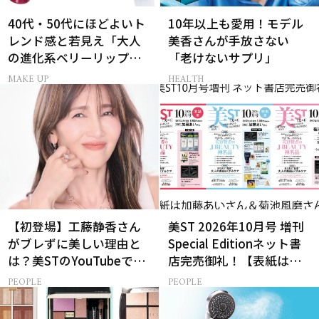
40代・50代にほどよいト
10年以上も愛用！モデル
レンド感と若見え「大人
美香さんが手放さない
の進化系ベリーリップ」6
「老けないサプリ」
選
MAKE UP
HEALTH
【初登場】工藤静香さん
美ST 2026年10月号 増刊
がブレずに美しい理由と
Special Editionネット書
は？美STのYouTubeでは
店完売御礼！【表紙は加
ALL私物の「ポーチの中
藤あいさん＆菊池風磨さ
PEOPLE
PEOPLE
身」も大公開！
ん】