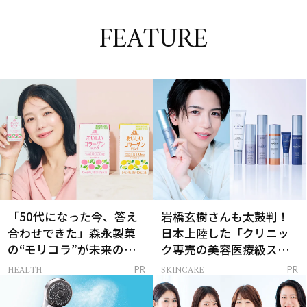
FEATURE
「50代になった今、答え
岩橋玄樹さんも太鼓判！
合わせできた」森永製菓
日本上陸した「クリニッ
の“モリコラ”が未来のキ
ク専売の美容医療級スキ
レイを連れてくる！
ンケア」
HEALTH
SKINCARE
PR
PR