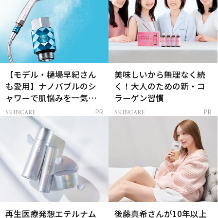
【モデル・樋場早紀さん
美味しいから無理なく続
も愛用】ナノバブルのシ
く！大人のための新・コ
ャワーで肌悩みを一気に
ラーゲン習慣
解決
SKINCARE
SKINCARE
PR
PR
再生医療発想エテルナム
後藤真希さんが10年以上