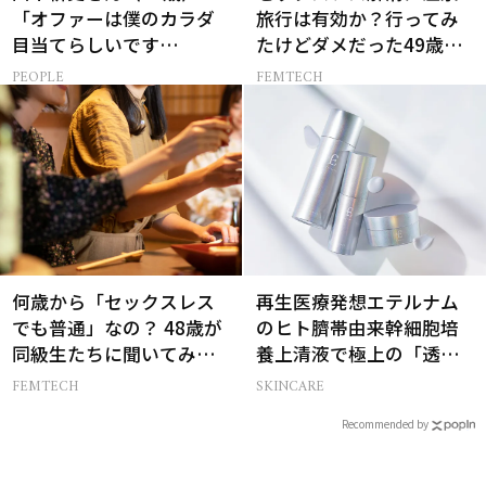
「オファーは僕のカラダ
旅行は有効か？行ってみ
目当てらしいです
たけどダメだった49歳妻
（笑）」全編英語ミュー
の「思わぬ収穫」
PEOPLE
FEMTECH
ジカルへの挑戦
何歳から「セックスレス
再生医療発想エテルナム
でも普通」なの？ 48歳が
のヒト臍帯由来幹細胞培
同級生たちに聞いてみた
養上清液で極上の「透明
ら…
感ハリ肌」へ
FEMTECH
SKINCARE
Recommended by