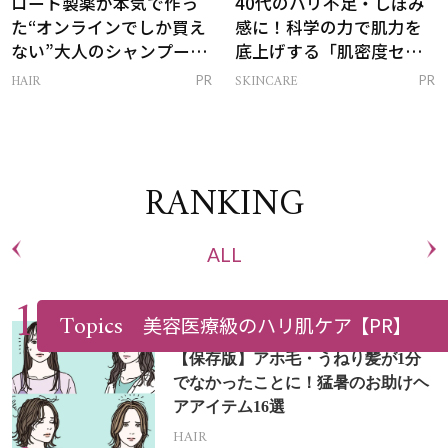
ロート製薬が本気で作っ
40代のハリ不足・しぼみ
た“オンラインでしか買え
感に！科学の力で肌力を
ない”大人のシャンプー＆
底上げする「肌密度セラ
トリートメントって？
ム」
HAIR
SKINCARE
PR
PR
RANKING
ALL
Topics
美容医療級のハリ肌ケア
【PR】
【保存版】アホ毛・うねり髪が1分
でなかったことに！猛暑のお助けヘ
アアイテム16選
HAIR