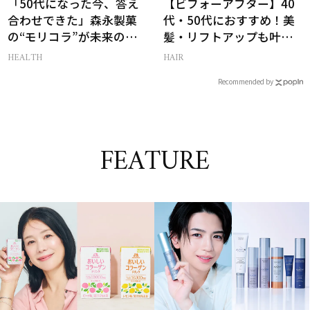
「50代になった今、答え
【ビフォーアフター】40
合わせできた」森永製菓
代・50代におすすめ！美
の“モリコラ”が未来のキ
髪・リフトアップも叶う
レイを連れてくる！
最新ヘアケア家電3選
HEALTH
HAIR
Recommended by
FEATURE