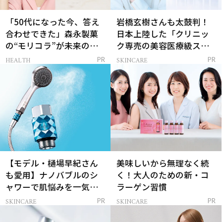
「50代になった今、答え
岩橋玄樹さんも太鼓判！
合わせできた」森永製菓
日本上陸した「クリニッ
の“モリコラ”が未来のキ
ク専売の美容医療級スキ
レイを連れてくる！
ンケア」
HEALTH
SKINCARE
PR
PR
【モデル・樋場早紀さん
美味しいから無理なく続
も愛用】ナノバブルのシ
く！大人のための新・コ
ャワーで肌悩みを一気に
ラーゲン習慣
解決
SKINCARE
SKINCARE
PR
PR