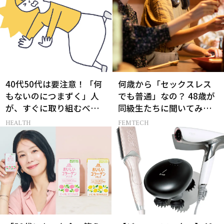
40代50代は要注意！「何
何歳から「セックスレス
もないのにつまずく」人
でも普通」なの？ 48歳が
が、すぐに取り組むべき
同級生たちに聞いてみた
こと5選［医師監修］
ら…
HEALTH
FEMTECH