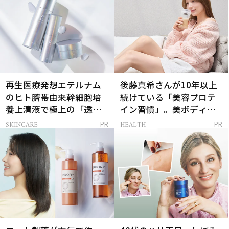
再生医療発想エテルナム
後藤真希さんが10年以上
のヒト臍帯由来幹細胞培
続けている「美容プロテ
養上清液で極上の「透明
イン習慣」。美ボディを
感ハリ肌」へ
支える朝ルーティンと
SKINCARE
HEALTH
PR
PR
は？