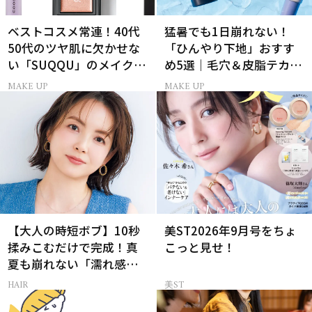
ベストコスメ常連！40代
猛暑でも1日崩れない！
50代のツヤ肌に欠かせな
「ひんやり下地」おすす
い「SUQQU」のメイクア
め5選｜毛穴＆皮脂テカリ
ップ受賞アイテム7選
対策
MAKE UP
MAKE UP
【大人の時短ボブ】10秒
美ST2026年9月号をちょ
揉みこむだけで完成！真
こっと見せ！
夏も崩れない「濡れ感ハ
ンサムヘア」
HAIR
美ST