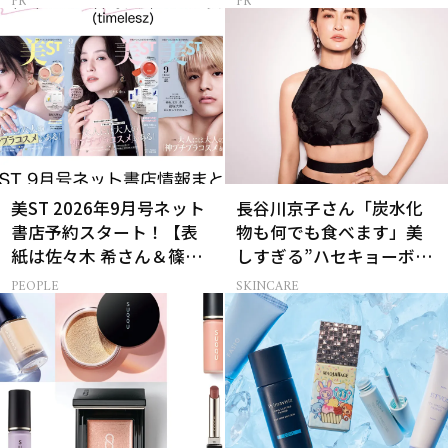
美ST 2026年9月号ネット
長谷川京子さん「炭水化
書店予約スタート！【表
物も何でも食べます」美
紙は佐々木 希さん＆篠塚
しすぎる”ハセキョーボデ
大輝さん】
ィ”を作る秘訣
PEOPLE
SKINCARE