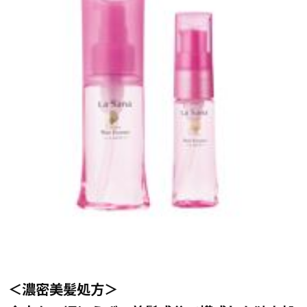
＜濃密美髪処方＞