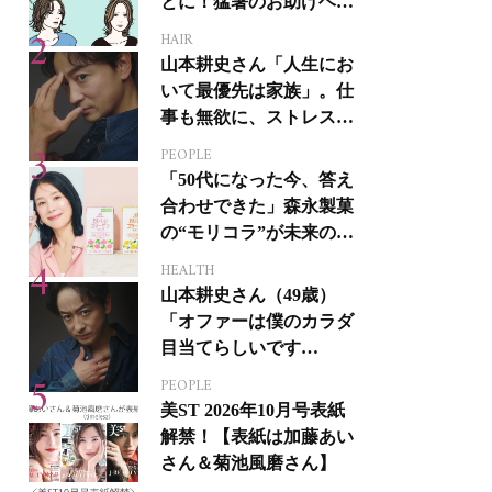
とに！猛暑のお助けヘア
アイテム16選
HAIR
山本耕史さん「人生にお
いて最優先は家族」。仕
事も無欲に、ストレスを
溜めない生き方
PEOPLE
「50代になった今、答え
合わせできた」森永製菓
の“モリコラ”が未来のキ
レイを連れてくる！
HEALTH
山本耕史さん（49歳）
「オファーは僕のカラダ
目当てらしいです
（笑）」全編英語ミュー
PEOPLE
ジカルへの挑戦
美ST 2026年10月号表紙
解禁！【表紙は加藤あい
さん＆菊池風磨さん】