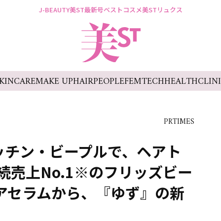
J-BEAUTY
美ST最新号
ベストコスメ
美STリュクス
KINCARE
MAKE UP
HAIR
PEOPLE
FEMTECH
HEALTH
CLIN
PRTIMES
メキッチン・ビープルで、ヘアト
続売上No.1※のフリッズビー
ヘアセラムから、『ゆず』の新