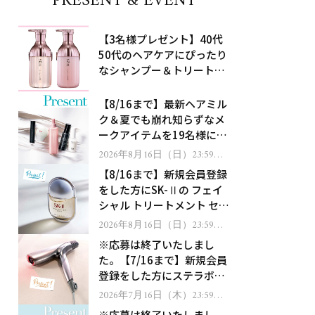
PRESENT & EVENT
【3名様プレゼント】40代
50代のヘアケアにぴったり
なシャンプー＆トリートメ
ントで、うねり悩みに対
処！
【8/16まで】最新ヘアミル
ク＆夏でも崩れ知らずなメ
ークアイテムを19名様にプ
レゼント！
2026年8月16日（日）23:59ま
で
【8/16まで】新規会員登録
をした方にSK-Ⅱの フェイ
シャル トリートメント セラ
ムをプレゼント！
2026年8月16日（日）23:59ま
で
※応募は終了いたしまし
た。【7/16まで】新規会員
登録をした方にステラボー
テのシャインリバース ヘア
2026年7月16日（木）23:59ま
で
ドライヤー ジュエルをプレ
※応募は終了いたしまし