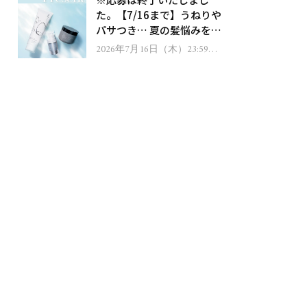
ゼント！
た。【7/16まで】うねりや
パサつき… 夏の髪悩みを解
消するヘアケアアイテムを
2026年7月16日（木）23:59ま
で
13名様にプレゼント！