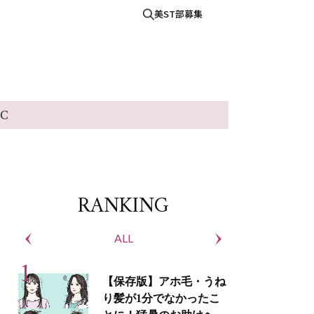
美ST部募集
IC
RANKING
ALL
S
【保存版】アホ毛・うね
り髪が1分でなかったこ