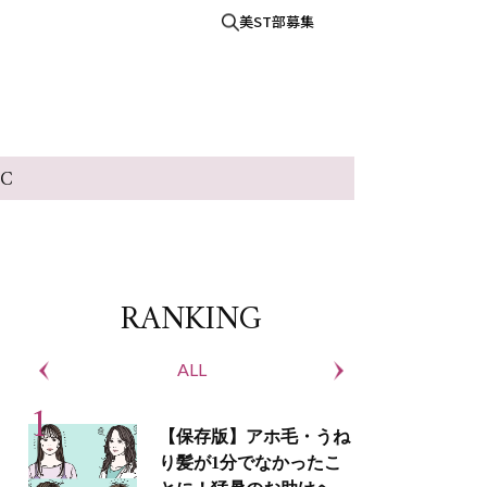
美ST部募集
IC
RANKING
ALL
S
【保存版】アホ毛・うね
り髪が1分でなかったこ