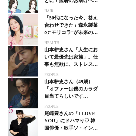
とに！猛暑のお助けヘア
アイテム16選
HAIR
「50代になった今、答え
合わせできた」森永製菓
の“モリコラ”が未来のキ
レイを連れてくる！
HEALTH
山本耕史さん「人生にお
いて最優先は家族」。仕
事も無欲に、ストレスを
溜めない生き方
PEOPLE
山本耕史さん（49歳）
「オファーは僕のカラダ
目当てらしいです
（笑）」全編英語ミュー
PEOPLE
ジカルへの挑戦
尾崎豊さんの「I LOVE
YOU」にドハマり♡ 韓
国俳優・歌手ソ・イング
クさんの音楽がすべての