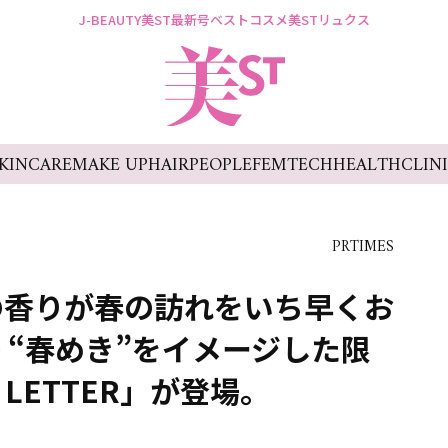
J-BEAUTY
美ST最新号
ベストコスメ
美STリュクス
KINCARE
MAKE UP
HAIR
PEOPLE
FEMTECH
HEALTH
CLIN
PRTIMES
の香りが春の訪れをいち早くお
 “春めき”をイメージした限
 LETTER」が登場。