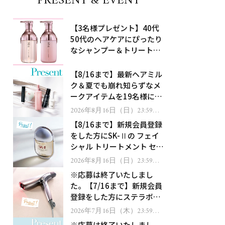
PRESENT & EVENT
【3名様プレゼント】40代
50代のヘアケアにぴったり
なシャンプー＆トリートメ
ントで、うねり悩みに対
処！
【8/16まで】最新ヘアミル
ク＆夏でも崩れ知らずなメ
ークアイテムを19名様にプ
レゼント！
2026年8月16日（日）23:59ま
で
【8/16まで】新規会員登録
をした方にSK-Ⅱの フェイ
シャル トリートメント セラ
ムをプレゼント！
2026年8月16日（日）23:59ま
で
※応募は終了いたしまし
た。【7/16まで】新規会員
登録をした方にステラボー
テのシャインリバース ヘア
2026年7月16日（木）23:59ま
で
ドライヤー ジュエルをプレ
※応募は終了いたしまし