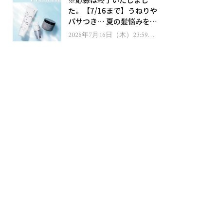
ゼント！
た。【7/16まで】うねりや
パサつき… 夏の髪悩みを解
消するヘアケアアイテムを
2026年7月16日（木）23:59ま
で
13名様にプレゼント！