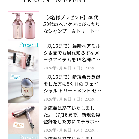
PRESENT & EVENT
【3名様プレゼント】40代
50代のヘアケアにぴったり
なシャンプー＆トリートメ
ントで、うねり悩みに対
処！
【8/16まで】最新ヘアミル
ク＆夏でも崩れ知らずなメ
ークアイテムを19名様にプ
レゼント！
2026年8月16日（日）23:59ま
で
【8/16まで】新規会員登録
をした方にSK-Ⅱの フェイ
シャル トリートメント セラ
ムをプレゼント！
2026年8月16日（日）23:59ま
で
※応募は終了いたしまし
た。【7/16まで】新規会員
登録をした方にステラボー
テのシャインリバース ヘア
2026年7月16日（木）23:59ま
で
ドライヤー ジュエルをプレ
※応募は終了いたしまし