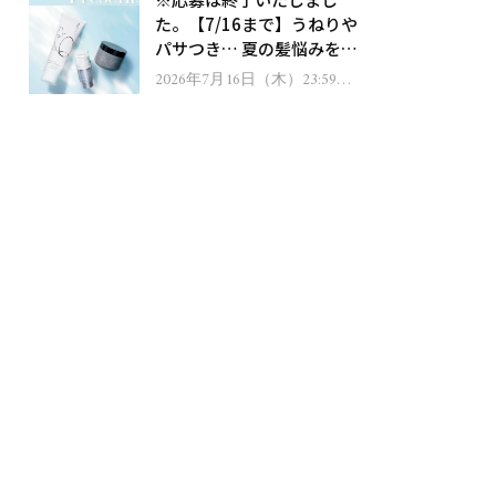
ゼント！
た。【7/16まで】うねりや
パサつき… 夏の髪悩みを解
消するヘアケアアイテムを
2026年7月16日（木）23:59ま
で
13名様にプレゼント！