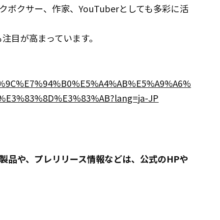
ボクサー、作家、YouTuberとしても多彩に活
mも注目が高まっています。
7%93%9C%E7%94%B0%E5%A4%AB%E5%A9%A6%
E3%83%8D%E3%83%AB?lang=ja-JP
その他の製品や、プレリリース情報などは、公式のHPや