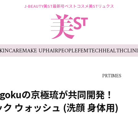
J-BEAUTY
美ST最新号
ベストコスメ
美STリュクス
KINCARE
MAKE UP
HAIR
PEOPLE
FEMTECH
HEALTH
CLIN
PRTIMES
gokuの京極琉が共同開発！
ク ウォッシュ (洗顔 身体用)