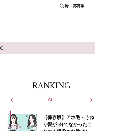
美ST部募集
IC
RANKING
ALL
S
【保存版】アホ毛・うね
り髪が1分でなかったこ