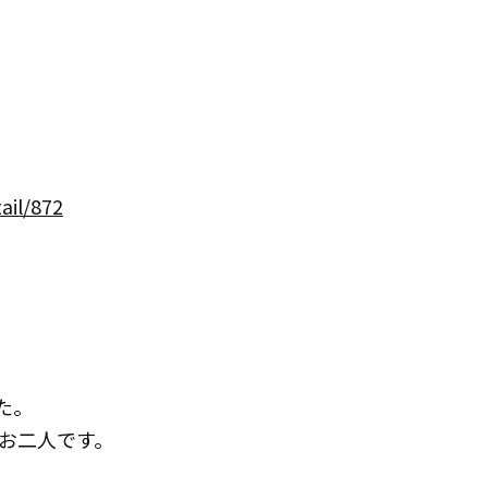
ail/872
た。
お二人です。