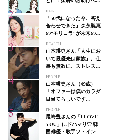
とに！猛暑のお助けヘア
アイテム16選
HAIR
「50代になった今、答え
合わせできた」森永製菓
の“モリコラ”が未来のキ
レイを連れてくる！
HEALTH
山本耕史さん「人生にお
いて最優先は家族」。仕
事も無欲に、ストレスを
溜めない生き方
PEOPLE
山本耕史さん（49歳）
「オファーは僕のカラダ
目当てらしいです
（笑）」全編英語ミュー
PEOPLE
ジカルへの挑戦
尾崎豊さんの「I LOVE
YOU」にドハマり♡ 韓
国俳優・歌手ソ・イング
クさんの音楽がすべての