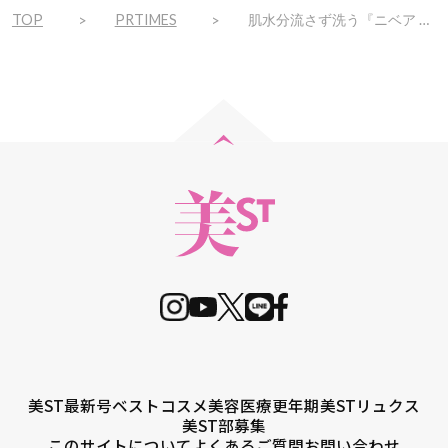
TOP
PRTIMES
肌水分流さず洗う『ニベア クリアビューティー弱酸性泡洗顔 皮脂すっきり』新発売！
美ST最新号
ベストコスメ
美容医療
更年期
美STリュクス
美ST部募集
このサイトについて
よくあるご質問
お問い合わせ