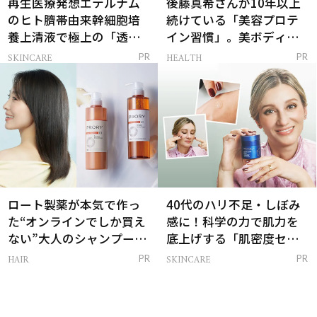
再生医療発想エテルナム
後藤真希さんが10年以上
のヒト臍帯由来幹細胞培
続けている「美容プロテ
養上清液で極上の「透明
イン習慣」。美ボディを
感ハリ肌」へ
支える朝ルーティンと
SKINCARE
HEALTH
PR
PR
は？
ロート製薬が本気で作っ
40代のハリ不足・しぼみ
た“オンラインでしか買え
感に！科学の力で肌力を
ない”大人のシャンプー＆
底上げする「肌密度セラ
トリートメントって？
ム」
HAIR
SKINCARE
PR
PR