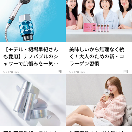
【モデル・樋場早紀さん
美味しいから無理なく続
も愛用】ナノバブルのシ
く！大人のための新・コ
ャワーで肌悩みを一気に
ラーゲン習慣
解決
SKINCARE
SKINCARE
PR
PR