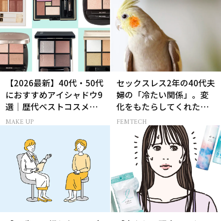
【2026最新】40代・50代
セックスレス2年の40代夫
におすすめアイシャドウ9
婦の「冷たい関係」。変
選｜歴代ベストコスメ受
化をもたらしてくれたの
賞まとめ
は、オウムだった！
MAKE UP
FEMTECH