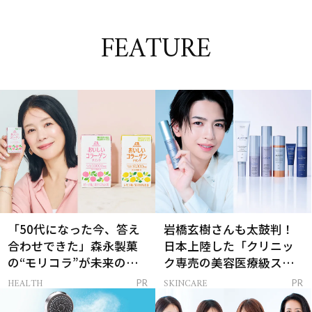
FEATURE
「50代になった今、答え
岩橋玄樹さんも太鼓判！
合わせできた」森永製菓
日本上陸した「クリニッ
の“モリコラ”が未来のキ
ク専売の美容医療級スキ
レイを連れてくる！
ンケア」
HEALTH
SKINCARE
PR
PR