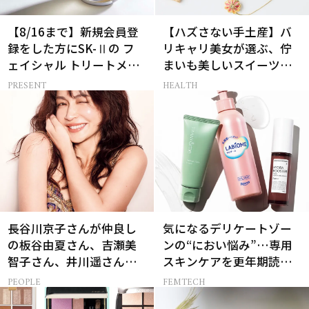
【8/16まで】新規会員登
【ハズさない手土産】バ
録をした方にSK-Ⅱの フ
リキャリ美女が選ぶ、佇
ェイシャル トリートメン
まいも美しいスイーツギ
ト セラムをプレゼント！
フト3選
PRESENT
HEALTH
長谷川京子さんが仲良し
気になるデリケートゾー
の板谷由夏さん、吉瀬美
ンの“におい悩み”…専用
智子さん、井川遥さんと
スキンケアを更年期読者
集まる理由は…
が本気でお試し！
PEOPLE
FEMTECH