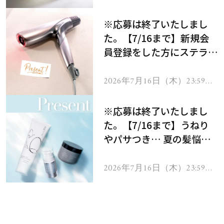
で
※応募は終了いたしまし
た。【7/16まで】新規会
員登録をした方にステラボ
ーテのシャインリバース
ヘアドライヤー ジュエル
2026年7月16日（木）23:59ま
で
をプレゼント！
※応募は終了いたしまし
た。【7/16まで】うねり
やパサつき… 夏の髪悩み
を解消するヘアケアアイテ
ムを13名様にプレゼン
2026年7月16日（木）23:59ま
で
ト！