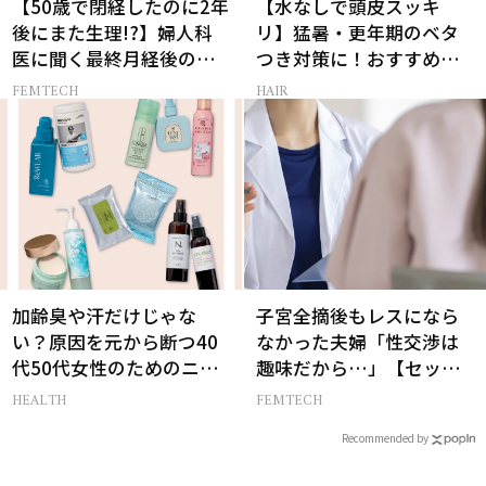
【50歳で閉経したのに2年
【水なしで頭皮スッキ
後にまた生理!?】婦人科
リ】猛暑・更年期のベタ
医に聞く最終月経後の出
つき対策に！おすすめ最
血の対処法
新ドライシャンプー4選
FEMTECH
HAIR
加齢臭や汗だけじゃな
子宮全摘後もレスになら
い？原因を元から断つ40
なかった夫婦「性交渉は
代50代女性のためのニオ
趣味だから…」【セック
イケア
スレス AND THE CITY -女
HEALTH
FEMTECH
たちの告白-】
Recommended by