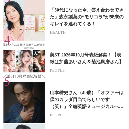
「50代になった今、答え合わせでき
た」森永製菓の“モリコラ”が未来の
キレイを連れてくる！
HEALTH
美ST 2026年10月号表紙解禁！【表
紙は加藤あいさん＆菊池風磨さん】
PEOPLE
山本耕史さん（49歳）「オファーは
僕のカラダ目当てらしいです
（笑）」全編英語ミュージカルへの
挑戦
PEOPLE