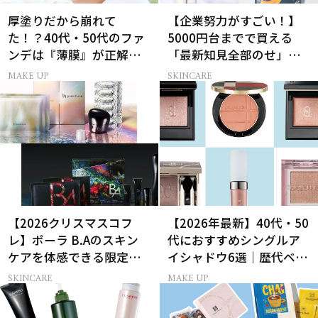
厚塗りだから崩れて
【企業努力がすごい！】
た！？40代・50代のファ
5000円台までで買える
ンデは『薄膜』が正解で
「最新知見全部のせ」ス
した
キンケア名品34選
MAKE UP
SKINCARE
【2026クリスマスコフ
【2026年最新】40代・50
レ】ポーラ B.Aのスキン
代におすすめシングルア
ケアを体感できる限定コ
イシャドウ6選｜歴代ベス
フレが登場
トコスメ受賞まとめ
SKINCARE
MAKE UP