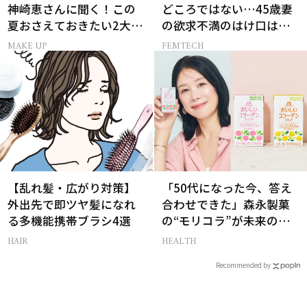
神崎恵さんに聞く！この
どころではない…45歳妻
夏おさえておきたい2大メ
の欲求不満のはけ口は
イクトレンド
【セックスレス AND THE
MAKE UP
FEMTECH
CITY -女たちの告白-】
【乱れ髪・広がり対策】
「50代になった今、答え
外出先で即ツヤ髪になれ
合わせできた」森永製菓
る多機能携帯ブラシ4選
の“モリコラ”が未来のキ
レイを連れてくる！
HAIR
HEALTH
Recommended by