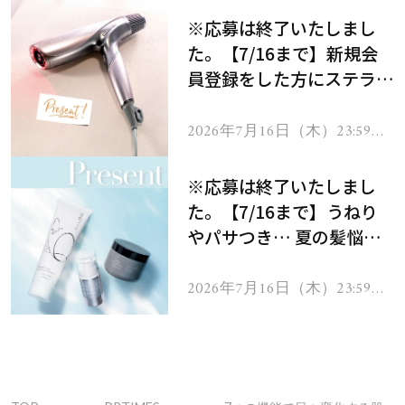
※応募は終了いたしまし
た。【7/16まで】新規会
員登録をした方にステラボ
ーテのシャインリバース
ヘアドライヤー ジュエル
2026年7月16日（木）23:59ま
で
をプレゼント！
※応募は終了いたしまし
た。【7/16まで】うねり
やパサつき… 夏の髪悩み
を解消するヘアケアアイテ
ムを13名様にプレゼン
2026年7月16日（木）23:59ま
で
ト！