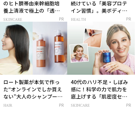
のヒト臍帯由来幹細胞培
続けている「美容プロテ
養上清液で極上の「透明
イン習慣」。美ボディを
感ハリ肌」へ
支える朝ルーティンと
SKINCARE
HEALTH
PR
PR
は？
ロート製薬が本気で作っ
40代のハリ不足・しぼみ
た“オンラインでしか買え
感に！科学の力で肌力を
ない”大人のシャンプー＆
底上げする「肌密度セラ
トリートメントって？
ム」
HAIR
SKINCARE
PR
PR