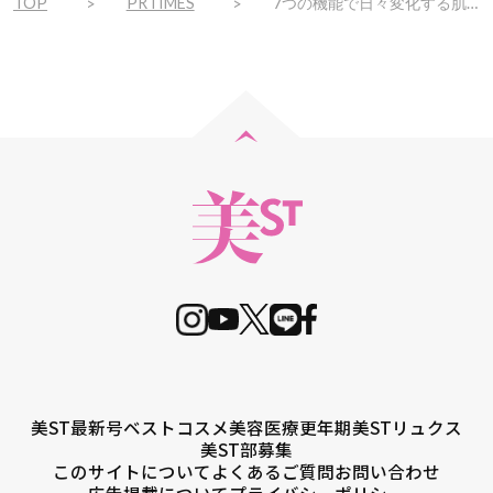
TOP
PRTIMES
7つの機能で日々変化する肌状態や悩みにアプローチ マルチケア美顔器『UUUNI BrightUp RF Lifter』新登場
美ST最新号
ベストコスメ
美容医療
更年期
美STリュクス
美ST部募集
このサイトについて
よくあるご質問
お問い合わせ