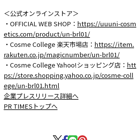
＜公式オンラインストア＞
・OFFICIAL WEB SHOP：
https://uuuni-cosm
etics.com/product/un-brl01/
・Cosme College 楽天市場店：
https://item.
rakuten.co.jp/magicnumber/un-brl01/
・Cosme College Yahoo!ショッピング店：
htt
ps://store.shopping.yahoo.co.jp/cosme-coll
ege/un-brl01.html
企業プレスリリース詳細へ
PR TIMESトップへ