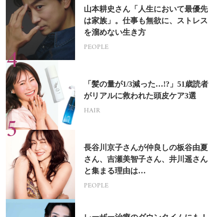
山本耕史さん「人生において最優先
は家族」。仕事も無欲に、ストレス
を溜めない生き方
PEOPLE
「髪の量が1/3減った…!?」51歳読者
がリアルに救われた頭皮ケア3選
HAIR
長谷川京子さんが仲良しの板谷由夏
さん、吉瀬美智子さん、井川遥さん
と集まる理由は…
PEOPLE