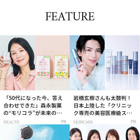
FEATURE
「50代になった今、答え
岩橋玄樹さんも太鼓判！
合わせできた」森永製菓
日本上陸した「クリニッ
の“モリコラ”が未来のキ
ク専売の美容医療級スキ
レイを連れてくる！
ンケア」
HEALTH
SKINCARE
PR
PR