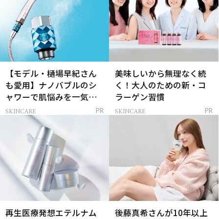
【モデル・樋場早紀さん
美味しいから無理なく続
も愛用】ナノバブルのシ
く！大人のための新・コ
ャワーで肌悩みを一気に
ラーゲン習慣
解決
SKINCARE
SKINCARE
PR
PR
再生医療発想エテルナム
後藤真希さんが10年以上