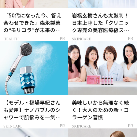
「50代になった今、答え
岩橋玄樹さんも太鼓判！
合わせできた」森永製菓
日本上陸した「クリニッ
の“モリコラ”が未来のキ
ク専売の美容医療級スキ
レイを連れてくる！
ンケア」
HEALTH
SKINCARE
PR
PR
【モデル・樋場早紀さん
美味しいから無理なく続
も愛用】ナノバブルのシ
く！大人のための新・コ
ャワーで肌悩みを一気に
ラーゲン習慣
解決
SKINCARE
SKINCARE
PR
PR