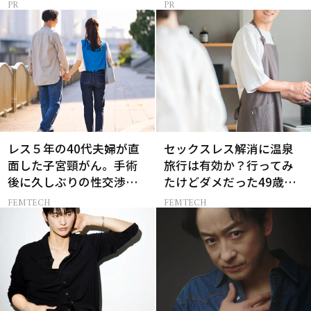
レス５年の40代夫婦が直
セックスレス解消に温泉
面した子宮頸がん。手術
旅行は有効か？行ってみ
後に久しぶりの性交渉を
たけどダメだった49歳妻
試しみたら…
の「思わぬ収穫」
FEMTECH
FEMTECH