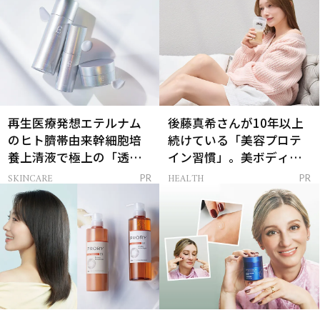
再生医療発想エテルナム
後藤真希さんが10年以上
のヒト臍帯由来幹細胞培
続けている「美容プロテ
養上清液で極上の「透明
イン習慣」。美ボディを
感ハリ肌」へ
支える朝ルーティンと
SKINCARE
HEALTH
PR
PR
は？