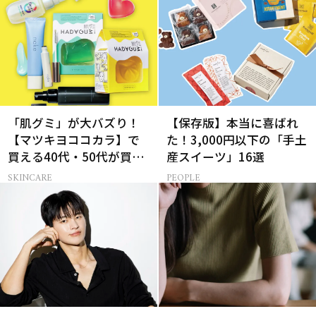
「肌グミ」が大バズり！
【保存版】本当に喜ばれ
【マツキヨココカラ】で
た！3,000円以下の「手土
買える40代・50代が買う
産スイーツ」16選
べき夏コスメ
SKINCARE
PEOPLE