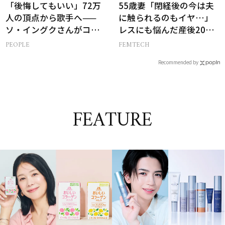
「後悔してもいい」72万
55歳妻「閉経後の今は夫
人の頂点から歌手へ——
に触られるのもイヤ…」
ソ・イングクさんがコツ
レスにも悩んだ産後20年
コツ頑張れる原動力とは
の葛藤
PEOPLE
FEMTECH
Recommended by
FEATURE