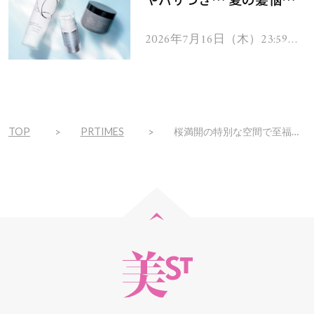
を解消するヘアケアアイテ
ムを13名様にプレゼン
2026年7月16日（木）23:59ま
で
ト！
TOP
PRTIMES
桜満開の特別な空間で至福のひとときを。『SABON Sakura Bloom Collection 先行販売 POP UP SHOP』オープン