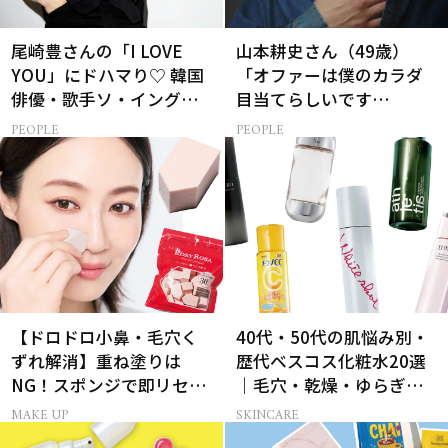
尾崎豊さんの「I LOVE
山本耕史さん（49歳）
YOU」にドハマり♡ 韓国
「オファーは僕のカラダ
俳優・歌手ソ・イングク
目当てらしいです
さんの音楽がすべての人
（笑）」全編英語ミュー
PEOPLE
PEOPLE
生って？
ジカルへの挑戦
【ドロドロ小鼻・毛穴く
40代・50代の肌悩み別・
ずれ解消】重ね塗りは
歴代ベスコス化粧水20選
NG！スポンジで即リセッ
｜毛穴・乾燥・ゆらぎな
トするプロ技
ど
MAKE UP
SKINCARE