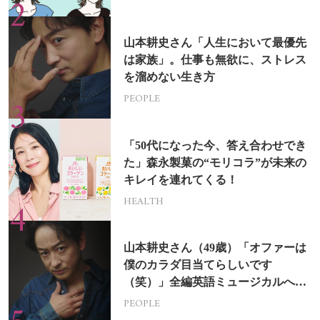
山本耕史さん「人生において最優先
は家族」。仕事も無欲に、ストレス
を溜めない生き方
PEOPLE
「50代になった今、答え合わせでき
た」森永製菓の“モリコラ”が未来の
キレイを連れてくる！
HEALTH
山本耕史さん（49歳）「オファーは
僕のカラダ目当てらしいです
（笑）」全編英語ミュージカルへの
挑戦
PEOPLE