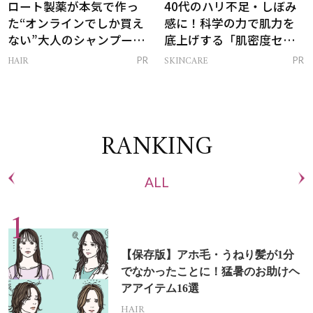
ロート製薬が本気で作っ
40代のハリ不足・しぼみ
た“オンラインでしか買え
感に！科学の力で肌力を
ない”大人のシャンプー＆
底上げする「肌密度セラ
トリートメントって？
ム」
HAIR
SKINCARE
PR
PR
RANKING
ALL
【保存版】アホ毛・うねり髪が1分
でなかったことに！猛暑のお助けヘ
アアイテム16選
HAIR