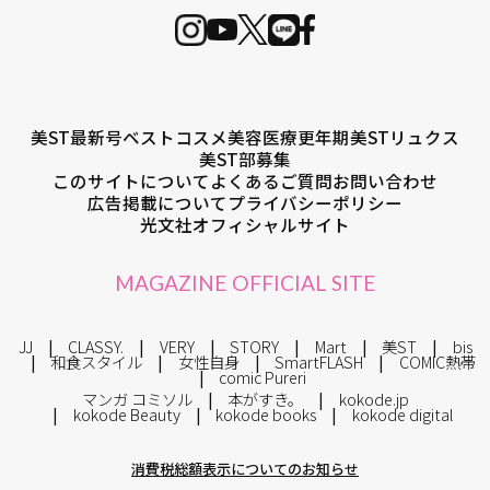
美ST最新号
ベストコスメ
美容医療
更年期
美STリュクス
美ST部募集
このサイトについて
よくあるご質問
お問い合わせ
広告掲載について
プライバシーポリシー
光文社オフィシャルサイト
MAGAZINE OFFICIAL SITE
JJ
CLASSY.
VERY
STORY
Mart
美ST
bis
和食スタイル
女性自身
SmartFLASH
COMIC熱帯
comic Pureri
マンガ コミソル
本がすき。
kokode.jp
kokode Beauty
kokode books
kokode digital
消費税総額表示についてのお知らせ