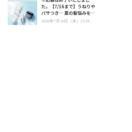
ゼント！
た。【7/16まで】うねりや
パサつき… 夏の髪悩みを解
消するヘアケアアイテムを
2026年7月16日（木）23:59ま
で
13名様にプレゼント！