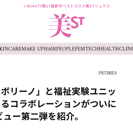
J-BEAUTY
美ST最新号
ベストコスメ
美STリュクス
KINCARE
MAKE UP
HAIR
PEOPLE
FEMTECH
HEALTH
CLIN
PRTIMES
サボリーノ」と福祉実験ユニッ
よるコラボレーションがついに
ビュー第二弾を紹介。