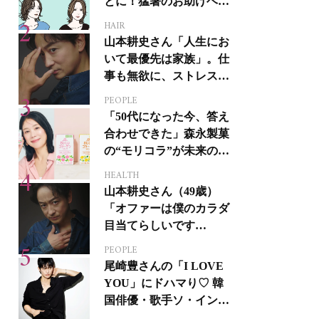
とに！猛暑のお助けヘア
アイテム16選
HAIR
山本耕史さん「人生にお
いて最優先は家族」。仕
事も無欲に、ストレスを
溜めない生き方
PEOPLE
「50代になった今、答え
合わせできた」森永製菓
の“モリコラ”が未来のキ
レイを連れてくる！
HEALTH
山本耕史さん（49歳）
「オファーは僕のカラダ
目当てらしいです
（笑）」全編英語ミュー
PEOPLE
ジカルへの挑戦
尾崎豊さんの「I LOVE
YOU」にドハマり♡ 韓
国俳優・歌手ソ・イング
クさんの音楽がすべての