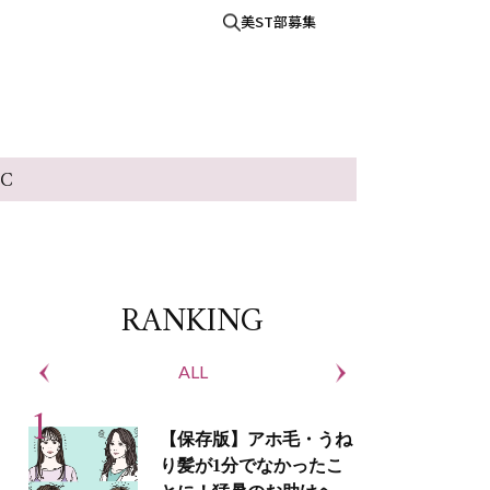
美ST部募集
IC
RANKING
ALL
S
【保存版】アホ毛・うね
り髪が1分でなかったこ