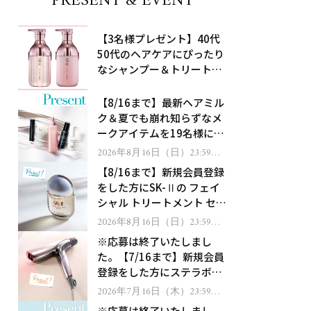
PRESENT & EVENT
【3名様プレゼント】40代
50代のヘアケアにぴったり
なシャンプー＆トリートメ
ントで、うねり悩みに対
処！
【8/16まで】最新ヘアミル
ク＆夏でも崩れ知らずなメ
ークアイテムを19名様にプ
レゼント！
2026年8月16日（日）23:59ま
で
【8/16まで】新規会員登録
をした方にSK-Ⅱの フェイ
シャル トリートメント セラ
ムをプレゼント！
2026年8月16日（日）23:59ま
で
※応募は終了いたしまし
た。【7/16まで】新規会員
登録をした方にステラボー
テのシャインリバース ヘア
2026年7月16日（木）23:59ま
で
ドライヤー ジュエルをプレ
※応募は終了いたしまし