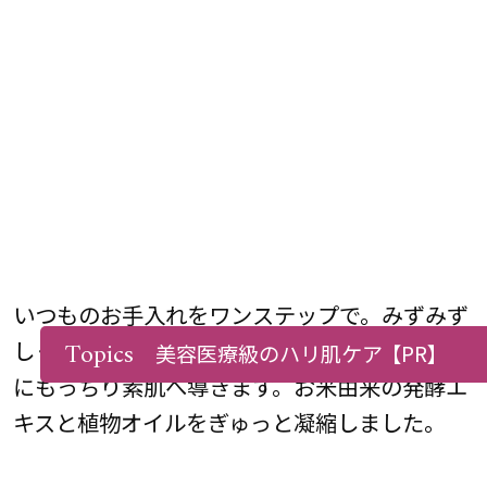
いつものお手入れをワンステップで。みずみず
Topics
しくて軽やかなつけ心地ながら、あっという間
美容医療級のハリ肌ケア
【PR】
にもっちり素肌へ導きます。お米由来の発酵エ
キスと植物オイルをぎゅっと凝縮しました。