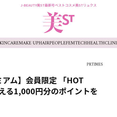
J-BEAUTY
美ST最新号
ベストコスメ
美STリュクス
KINCARE
MAKE UP
HAIR
PEOPLE
FEMTECH
HEALTH
CLIN
PRTIMES
アム】会員限定 「HOT
で使える1,000円分のポイントを