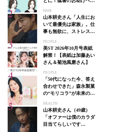
とに！猛暑のお助けヘア
アイテム16選
HAIR
山本耕史さん「人生にお
いて最優先は家族」。仕
事も無欲に、ストレスを
溜めない生き方
PEOPLE
美ST 2026年10月号表紙
解禁！【表紙は加藤あい
さん＆菊池風磨さん】
PEOPLE
「50代になった今、答え
合わせできた」森永製菓
の“モリコラ”が未来のキ
レイを連れてくる！
HEALTH
山本耕史さん（49歳）
「オファーは僕のカラダ
目当てらしいです
（笑）」全編英語ミュー