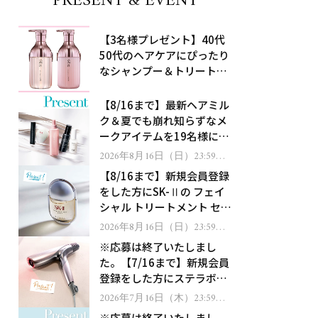
PRESENT & EVENT
【3名様プレゼント】40代
50代のヘアケアにぴったり
なシャンプー＆トリートメ
ントで、うねり悩みに対
処！
【8/16まで】最新ヘアミル
ク＆夏でも崩れ知らずなメ
ークアイテムを19名様にプ
レゼント！
2026年8月16日（日）23:59ま
で
【8/16まで】新規会員登録
をした方にSK-Ⅱの フェイ
シャル トリートメント セラ
ムをプレゼント！
2026年8月16日（日）23:59ま
で
※応募は終了いたしまし
た。【7/16まで】新規会員
登録をした方にステラボー
テのシャインリバース ヘア
2026年7月16日（木）23:59ま
で
ドライヤー ジュエルをプレ
※応募は終了いたしまし