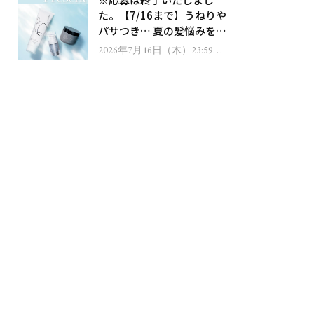
ゼント！
た。【7/16まで】うねりや
パサつき… 夏の髪悩みを解
消するヘアケアアイテムを
2026年7月16日（木）23:59ま
で
13名様にプレゼント！