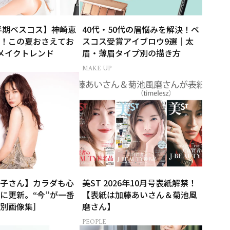
上半期ベスコス】神崎恵
40代・50代の眉悩みを解決！ベ
！この夏おさえてお
スコス受賞アイブロウ9選｜太
メイクトレンド
眉・薄眉タイプ別の描き方
MAKE UP
子さん】カラダも心
美ST 2026年10月号表紙解禁！
に更新。“今”が一番
【表紙は加藤あいさん＆菊池風
別画像集］
磨さん】
PEOPLE