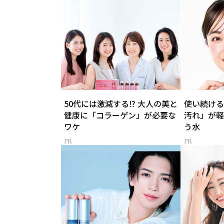
50代には激減する⁉ 大人の美と
使い続ける
健康に「コラーゲン」が必要な
汚れ」が軽
ワケ
う水