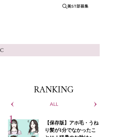
美ST部募集
IC
RANKING
ALL
S
【保存版】アホ毛・うね
り髪が1分でなかったこ